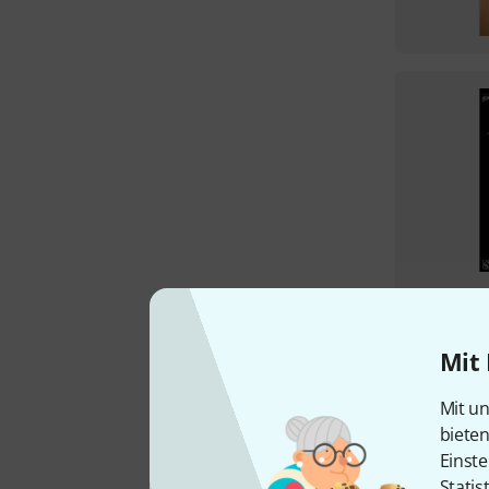
Mit 
Mit un
biete
Einste
Statis