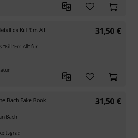
31,50
€
etallica Kill 'Em All
"Kill 'Em All" für
latur
31,50
€
he Bach Fake Book
ian Bach
gkeitsgrad