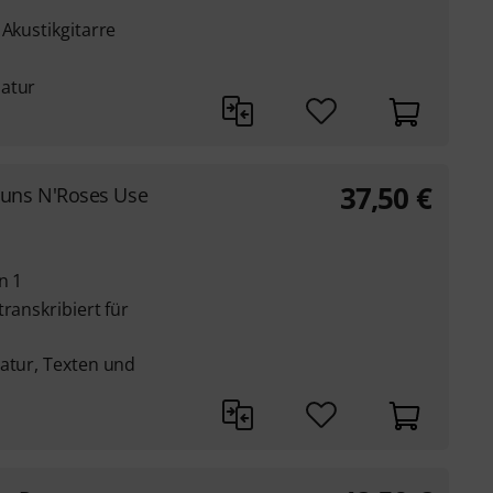
 Akustikgitarre
latur
37,50
€
uns N'Roses Use
n 1
ranskribiert für
latur, Texten und