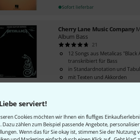
Sofort lieferbar
Cherry Lane Music Company
M
Album Bass
21
12 Songs aus Metalicas "Black 
transkribiert für Bass
in Standardnotation und Tabu
mit Texten und Akkorden
Sofort lieferbar
Liebe serviert!
Cherry Lane Music Company
M
For All
seren Cookies möchten wir Ihnen ein fluffiges Einkaufserlebn
21
n. Dazu zählen zum Beispiel passende Angebote, personalisie
llungen. Wenn das für Sie okay ist, stimmen Sie der Nutzung 
alle Songs von Metallicas "And J
tiken und Marketing einfach durch einen Klick auf „Geht klar“ z
original transkribiert für Gitar