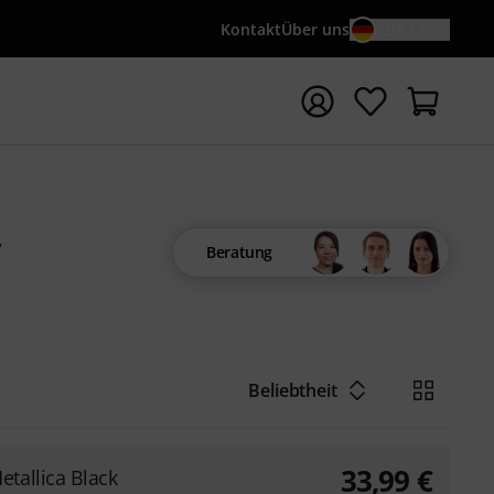
Kontakt
Über uns
DE / €
e mit Suchwort {searchTerm} starten
Beratung
Beliebtheit
33,99
€
etallica Black