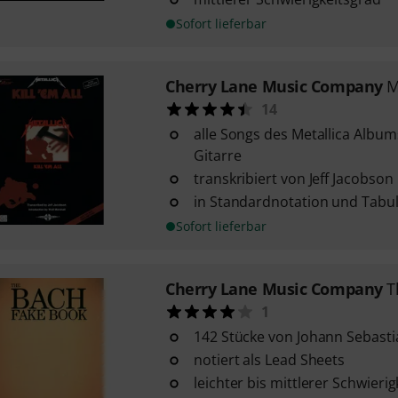
Sofort lieferbar
Cherry Lane Music Company
M
14
alle Songs des Metallica Albums 
Gitarre
transkribiert von Jeff Jacobson
in Standardnotation und Tabu
Sofort lieferbar
Cherry Lane Music Company
T
1
142 Stücke von Johann Sebast
notiert als Lead Sheets
leichter bis mittlerer Schwieri