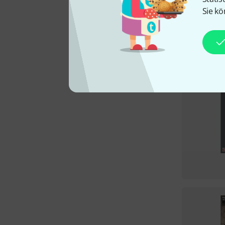
Sie kö