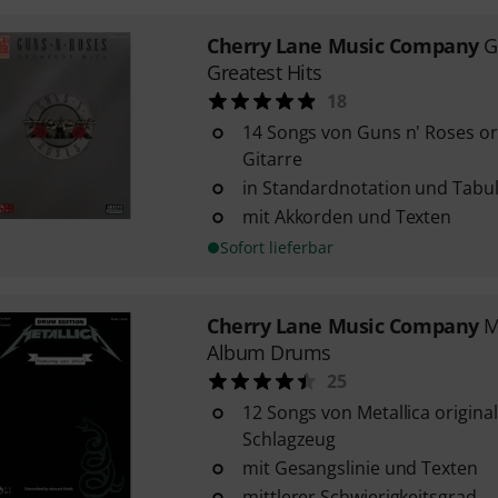
Cherry Lane Music Company
G
Greatest Hits
18
14 Songs von Guns n' Roses orig
Gitarre
in Standardnotation und Tabu
mit Akkorden und Texten
Sofort lieferbar
Cherry Lane Music Company
M
Album Drums
25
12 Songs von Metallica original
Schlagzeug
mit Gesangslinie und Texten
mittlerer Schwierigkeitsgrad