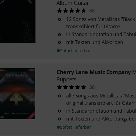
Album Guitar
68
12 Songs von Metallicas "Black
transkribiert für Gitarre
in Standardnotation und Tabu
mit Texten und Akkorden
Sofort lieferbar
Cherry Lane Music Company
M
Puppets
36
alle Songs aus Metallicas "Mas
original transkribiert für Gitar
in Standardnotation und Tabu
mit Texten und Akkordangabe
Sofort lieferbar