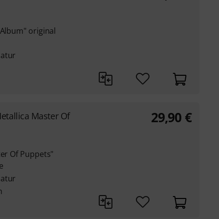
 Album" original
latur
29,90
€
etallica Master Of
ter Of Puppets"
re
latur
n