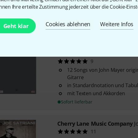
nnen Ihre erteilte Zustimmung jederzeit über die Cookie-Einst
in Standardnotation und Tabu
mit Akkorden, Gesangslinie un
Cookies ablehnen
Weitere Infos
Sofort lieferbar
Geht klar
Cherry Lane Music Company
J
Continuum
9
12 Songs von John Mayer origin
Gitarre
in Standardnotation und Tabu
mit Texten und Akkorden
Sofort lieferbar
Cherry Lane Music Company
J
11