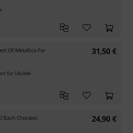
re
31,50
€
est Of Metallica For
ert für Ukulele
24,90
€
0 Bach Chorales