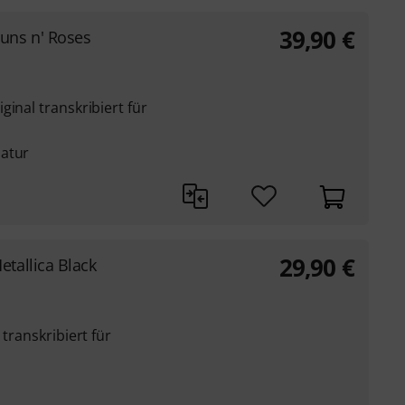
39,90
€
uns n' Roses
inal transkribiert für
latur
29,90
€
etallica Black
 transkribiert für