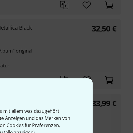
32,50
€
etallica Black
Album" original
latur
33,99
€
etallica And Justice
is mit allem was dazugehört
rte Anzeigen und das Merken von
von Cookies für Präferenzen,
ustice For All"
u (
alle anzeigen
).
re