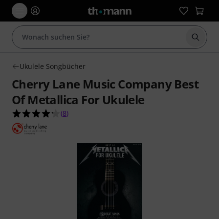
Suche 
Ukulele Songbücher
Cherry Lane Music Company Best
Of Metallica For Ukulele
4.3 von 5 Sternen aus 8 Kundenbewertungen
(
8
)