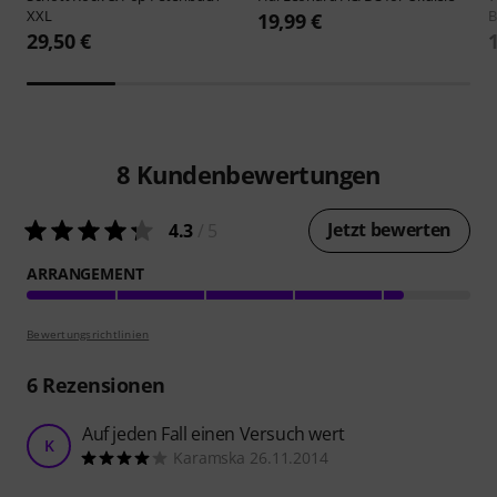
XXL
B
19,99 €
29,50 €
8
Kundenbewertungen
Jetzt bewerten
4.3
/ 5
ARRANGEMENT
Bewertungsrichtlinien
6
Rezensionen
Auf jeden Fall einen Versuch wert
K
Karamska 26.11.2014