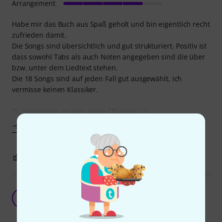
Arrangement
Habe mir das Buch aus Spaß geholt und bin eigentlich recht
zufrieden damit.
Die Songs sind übersichtlich und gut strukturiert. Positiv ist
dass sowohl Tabs als auch Noten angegeben sind die über
bzw. unter dem Liedtext stehen.
Die 18 Songs sind auf jeden Fall gut ausgewählt, ich
vermisse keinen Klassiker.
Zu bemängeln ist dass keine CD dabei ist,
Mehr anzeigen
3
1
BEWERTUNG MELDEN
Super geil!
EH
Eternal Hate 12.07.2013