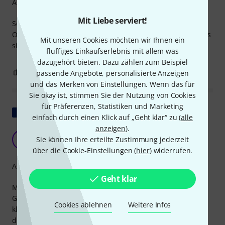
Arrangement
Mit Liebe serviert!
Sehr witzige Arrangements größtenteils in der
Originaltonart! Master of Puppets und Nothing else matters
Mit unseren Cookies möchten wir Ihnen ein
sind genial für Ukulele geeignet! Macht Spaß!
fluffiges Einkaufserlebnis mit allem was
dazugehört bieten. Dazu zählen zum Beispiel
3
0
passende Angebote, personalisierte Anzeigen
BEWERTUNG MELDEN
und das Merken von Einstellungen. Wenn das für
Sie okay ist, stimmen Sie der Nutzung von Cookies
für Präferenzen, Statistiken und Marketing
Original zeigen
einfach durch einen Klick auf „Geht klar“ zu (
alle
anzeigen
).
Metallica im Hawaii-Stil!!
T
Sie können Ihre erteilte Zustimmung jederzeit
Tuco 03.06.2016
über die Cookie-Einstellungen (
hier
) widerrufen.
Arrangement
Geht klar
Mein dreijähriger Sohn möchte unbedingt mit meinen
Gitarren spielen… also habe ich ihm bei Thomann eine
Cookies ablehnen
Weitere Infos
kleine Ukulele besorgt! Dazu habe ich mir gleich noch
dieses Liederbuch gekauft, damit er gleich loslegen kann!