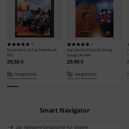
12
1
Schott
Rock & Pop Fetenbuch
Hal Leonard
First 50 Disney
H
XXL
Songs Ukulele
P
29,50 €
29,90 €
Vergleichen
Vergleichen
Smart Navigator
Zur Kategorie Songbücher für Ukulele