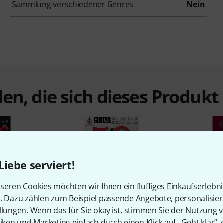
Sammlung verschiedener Genres
Nein
en, die sich dieses Produk
Liebe serviert!
seren Cookies möchten wir Ihnen ein fluffiges Einkaufserlebn
%
4%
n. Dazu zählen zum Beispiel passende Angebote, personalisie
llungen. Wenn das für Sie okay ist, stimmen Sie der Nutzung 
tiken und Marketing einfach durch einen Klick auf „Geht klar“ z