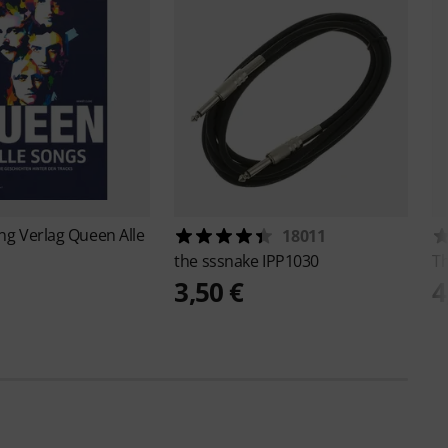
ing Verlag
Queen Alle
18011
the sssnake
IPP1030
T
3,50 €
4