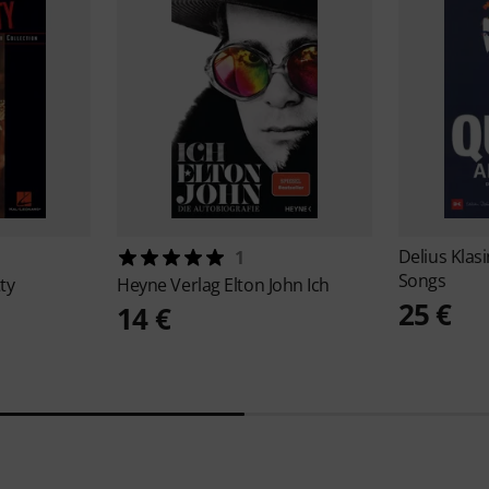
Delius Klas
1
Songs
ty
Heyne Verlag
Elton John Ich
25 €
14 €