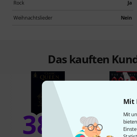
Rock
Ja
Weihnachtslieder
Nein
Das kauften Kund
Mit 
38%
Mit un
9
biete
Einste
Statis