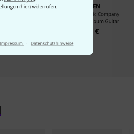
KAUFTEN
KAUFTEN
ellungen (
hier
) widerrufen.
ard Queen Greatest
Cherry Lane Music Company
Hits Guitar
Metallica Black Album Guitar
34,90 €
33,99 €
·
Impressum
Datenschutzhinweise
l