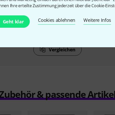
N
KAUFTEN
nnen Ihre erteilte Zustimmung jederzeit über die Cookie-Einst
ns AC/DC
Hal Leonard Guitar 50
Hal Leon
ngbook
Greatest Rock Songs
Cookies ablehnen
Weitere Infos
Geht klar
€
54,90 €
Vergleichen
Zubehör & passende Artike