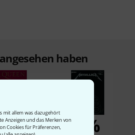
t angesehen haben
is mit allem was dazugehört
4%
4%
rte Anzeigen und das Merken von
von Cookies für Präferenzen,
u (
alle anzeigen
).