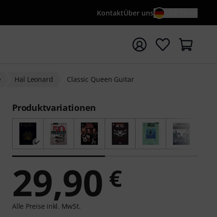
Kontakt
Über uns
DE / €
e mit Suchwort {searchTerm} starten
e
Hal Leonard
Classic Queen Guitar
Produktvariationen
29,90
€
Alle Preise inkl. MwSt.