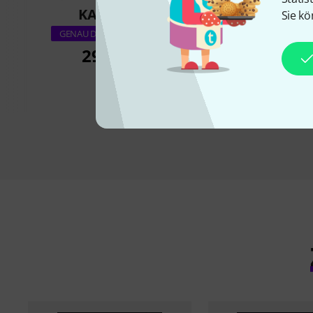
KAUFTEN
KAUFTE
Sie kö
Wise Publicatio
GENAU DIESES PRODUKT
Definitive So
29,90 €
43,90 