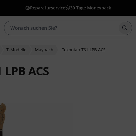
Reparaturservice
30 Tage Moneyback
Such
T-Modelle
Maybach
Texonian T61 LPB ACS
 LPB ACS
wertungen