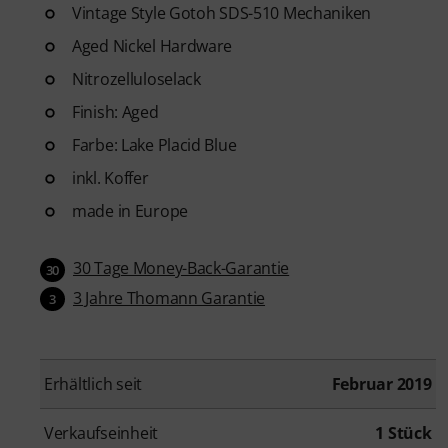
Vintage Style Gotoh SDS-510 Mechaniken
Aged Nickel Hardware
Nitrozelluloselack
Finish: Aged
Farbe: Lake Placid Blue
inkl. Koffer
made in Europe
30 Tage Money-Back-Garantie
30
3 Jahre Thomann Garantie
3
Erhältlich seit
Februar 2019
Verkaufseinheit
1 Stück