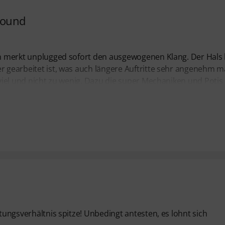
Sound
Man merkt unplugged sofort den ausgewogenen Klang. Der Hals 
r gearbeitet ist, was auch längere Auftritte sehr angenehm m
 viel und nicht zu wenig. Dazu die super Mechaniken und Potis
stungsverhältnis spitze! Unbedingt antesten, es lohnt sich