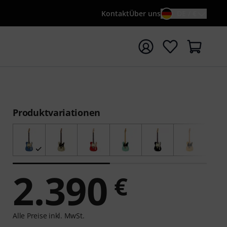
Kontakt
Über uns
DE / €
e mit Suchwort {searchTerm} starten
Produktvariationen
2.390
€
Alle Preise inkl. MwSt.