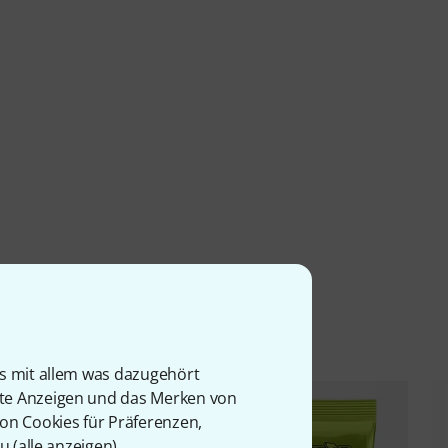
l
is mit allem was dazugehört
rte Anzeigen und das Merken von
von Cookies für Präferenzen,
u (
alle anzeigen
).