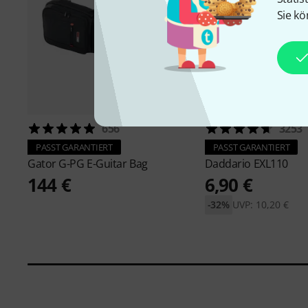
Sie kö
656
3253
PASST GARANTIERT
PASST GARANTIERT
Gator
G-PG E-Guitar Bag
Daddario
EXL110
144 €
6,90 €
-32%
UVP: 10,20 €