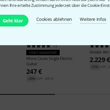
nnen Ihre erteilte Zustimmung jederzeit über die Cookie-Einst
Cookies ablehnen
Weitere Infos
Geht klar
73
Fender
Am U
PASST GARANTIERT
2.229 
Mono Cases
Single Electric
Guitar
-22%
UVP: 2
247 €
-20%
UVP: 309 €