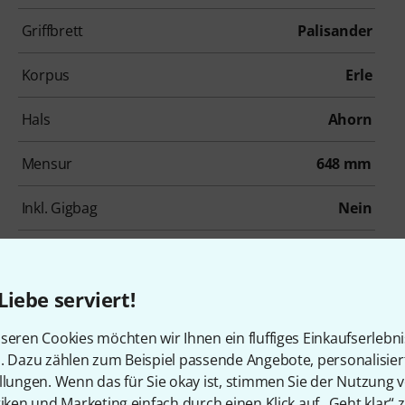
Griffbrett
Palisander
Korpus
Erle
Hals
Ahorn
Mensur
648 mm
Inkl. Gigbag
Nein
Zubehör & passende Artike
Liebe serviert!
seren Cookies möchten wir Ihnen ein fluffiges Einkaufserlebn
n. Dazu zählen zum Beispiel passende Angebote, personalisie
llungen. Wenn das für Sie okay ist, stimmen Sie der Nutzung 
tiken und Marketing einfach durch einen Klick auf „Geht klar“ z