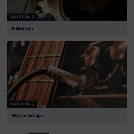
RATGEBER
E-Gitarren
RATGEBER
Gitarrensetups