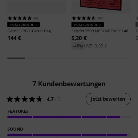
656
609
PASST GARANTIERT
PASST GARANTIERT
Gator
G-PG E-Guitar Bag
Fender
250R NPS Ball End 10-46
144 €
5,20 €
-48%
UVP: 9,99 €
7
Kundenbewertungen
Jetzt bewerten
4.7
/ 5
FEATURES
SOUND