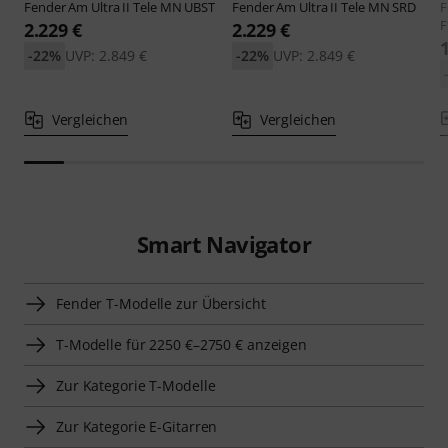
Fender
Am Ultra II Tele MN UBST
Fender
Am Ultra II Tele MN SRD
F
2.229 €
2.229 €
-22%
UVP: 2.849 €
-22%
UVP: 2.849 €
Vergleichen
Vergleichen
Smart Navigator
Fender T-Modelle zur Übersicht
T-Modelle für 2250 €–2750 € anzeigen
Zur Kategorie T-Modelle
Zur Kategorie E-Gitarren