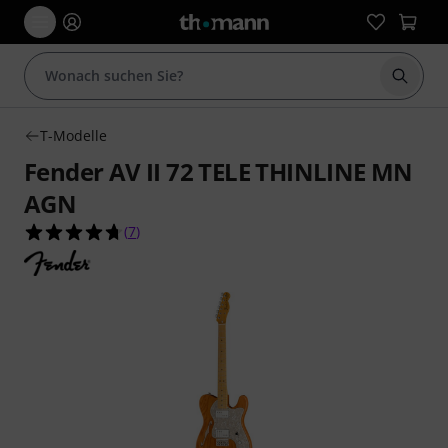
Suche 
T-Modelle
Fender AV II 72 TELE THINLINE MN
AGN
4.7 von 5 Sternen aus 7 Kundenbewertungen
(
7
)