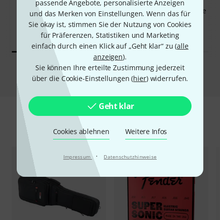
KAUFTEN
KAUFTEN
passende Angebote, personalisierte Anzeigen
Harley Benton Electric
Squier CV 60s Thinline Tele
und das Merken von Einstellungen. Wenn das für
Guitar Kit T-Style
MN NT
Sie okay ist, stimmen Sie der Nutzung von Cookies
89 €
419 €
für Präferenzen, Statistiken und Marketing
einfach durch einen Klick auf „Geht klar“ zu (
alle
anzeigen
).
Sie können Ihre erteilte Zustimmung jederzeit
Vergleichen
über die Cookie-Einstellungen (
hier
) widerrufen.
Geht klar
Zubehör & passende Artikel
Cookies ablehnen
Weitere Infos
·
Impressum
Datenschutzhinweise