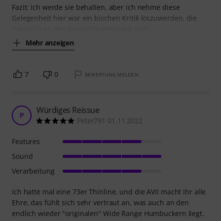
Fazit: Ich werde sie behalten, aber ich nehme diese
Gelegenheit hier war ein bischen Kritik loszuwerden, die
natürlich an den Hersteller geht und nicht
Mehr anzeigen
7
0
BEWERTUNG MELDEN
Würdiges Reissue
P
Peter791 01.11.2022
Features
Sound
Verarbeitung
Ich hatte mal eine 73er Thinline, und die AVII macht ihr alle
Ehre, das fühlt sich sehr vertraut an, was auch an den
endlich wieder "originalen" Wide Range Humbuckern liegt.