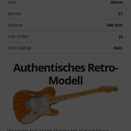
Hals
Ahorn
Bünde
21
Mensur
648 mm
Inkl. Koffer
Ja
Inkl. Gigbag
Nein
Authentisches Retro-
Modell
Die Fender AV II 72 Tele Thinline MN AGN gehört zur