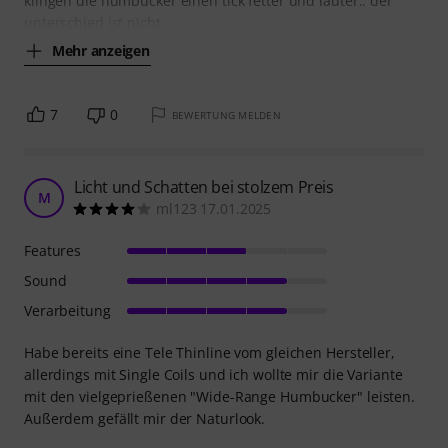
klingen die humbucker einen tick fetter und lauter.. der
unterschied ist nicht
Mehr anzeigen
7
0
BEWERTUNG MELDEN
Licht und Schatten bei stolzem Preis
M
ml123 17.01.2025
Features
Sound
Verarbeitung
Habe bereits eine Tele Thinline vom gleichen Hersteller,
allerdings mit Single Coils und ich wollte mir die Variante
mit den vielgeprießenen "Wide-Range Humbucker" leisten.
Außerdem gefällt mir der Naturlook.