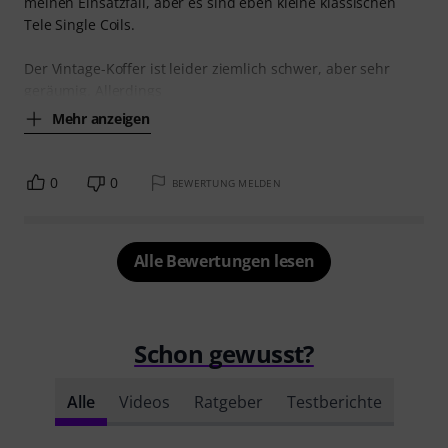
meinen Einsatzfall, aber es sind eben kleine klassischen
Tele Single Coils.
Der Vintage-Koffer ist leider ziemlich schwer, aber sehr
geräumig. Allerdings
Mehr anzeigen
0
0
BEWERTUNG MELDEN
Alle Bewertungen lesen
Schon gewusst?
Alle
Videos
Ratgeber
Testberichte