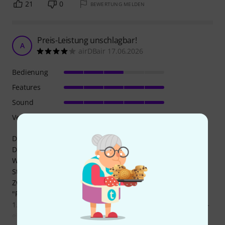
21
0
BEWERTUNG MELDEN
Preis-Leistung unschlagbar!
A
airDBair 17.06.2026
Bedienung
Features
Sound
Verarbeitung
Der kleine Live-Mixer ist sehr wertig gebaut!
Die Möglichkeit, direkt am Pult die Stereo-Main-Summe als
WAV-File auf SD-Karte aufzunehmen, ist nach ein paar
Stunden Benutzung nicht mehr wegzudenken...!
Zwei kleine, aber nicht unbedeutende - weil nervende -
"Feinheiten":
1. Der bevorzugte Effekt-Preset muß nach aus- und wieder-
einschalten immer neu