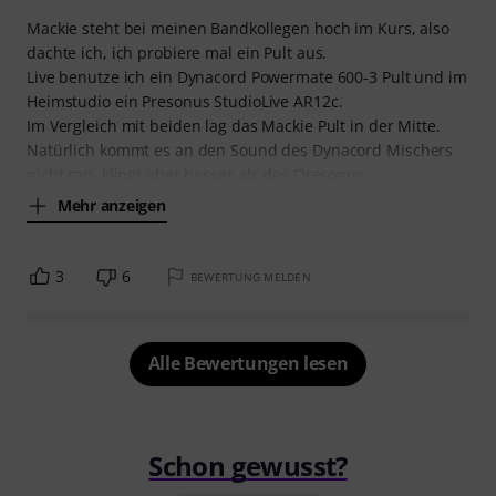
Mackie steht bei meinen Bandkollegen hoch im Kurs, also
dachte ich, ich probiere mal ein Pult aus.
Live benutze ich ein Dynacord Powermate 600-3 Pult und im
Heimstudio ein Presonus StudioLive AR12c.
Im Vergleich mit beiden lag das Mackie Pult in der Mitte.
Natürlich kommt es an den Sound des Dynacord Mischers
nicht ran, klingt aber besser als das Oresonus
Mehr anzeigen
3
6
BEWERTUNG MELDEN
Alle Bewertungen lesen
Schon gewusst?