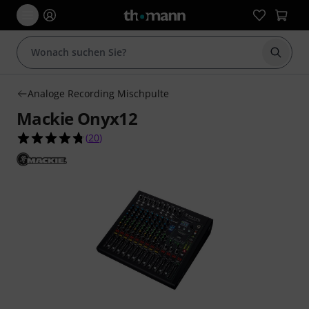
Suche 
Analoge Recording Mischpulte
Mackie Onyx12
4.8 von 5 Sternen aus 20 Kundenbewertungen
(
20
)