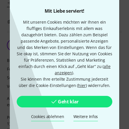
Mehr anzeigen
Mit Liebe serviert!
1
0
Mit unseren Cookies möchten wir Ihnen ein
BEWERTUNG MELDEN
fluffiges Einkaufserlebnis mit allem was
dazugehört bieten. Dazu zählen zum Beispiel
passende Angebote, personalisierte Anzeigen
Leider kein "Wunderkind"!
B
und das Merken von Einstellungen. Wenn das für
Beaterix 15.01.2024
Sie okay ist, stimmen Sie der Nutzung von Cookies
für Präferenzen, Statistiken und Marketing
Bedienung
einfach durch einen Klick auf „Geht klar“ zu (
alle
Features
anzeigen
).
Sound
Sie können Ihre erteilte Zustimmung jederzeit
über die Cookie-Einstellungen (
hier
) widerrufen.
Verarbeitung
Als langjähriger Fan von Mackie-Mixern, wurde ich diesmal
Geht klar
enttäuscht und musste das Gerät zurück schicken.
Cookies ablehnen
Weitere Infos
Pro:
1) Gebaut für "die Ewigkeit", sehr robust (wie erwartet)