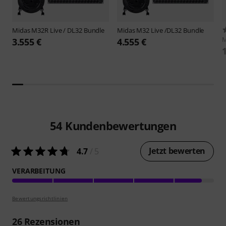
Midas
M32R Live / DL32 Bundle
Midas
M32 Live /DL32 Bundle
M
3.555 €
4.555 €
54
Kundenbewertungen
Jetzt bewerten
4.7
/ 5
VERARBEITUNG
Bewertungsrichtlinien
26
Rezensionen