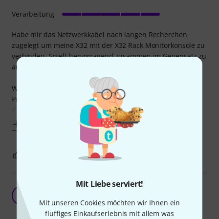
Verarbeitung
Habe mir das Netzwerkkabel nach langen Recherchen
zugelegt um meine X32 mit der X32 Rack Monitorkonsole zu
verbinden. Spielt hervorragend zusammen im Gegensatz zu
anderen Produckten im Preisbereich bis 200¤.
Wollte zuerst das Produkt von Sommer bestellen aber der
Preis unterschied war mir dann doch zu groß und ich
dachte mir ausprobieren lohnt sich und ich
Mehr anzeigen
0
0
BEWERTUNG MELDEN
Mit Liebe serviert!
Funktioniert
G
Gitarre123 11.12.2019
Mit unseren Cookies möchten wir Ihnen ein
fluffiges Einkaufserlebnis mit allem was