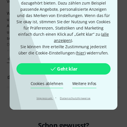
Verarbeitung
dazugehört bieten. Dazu zählen zum Beispiel
passende Angebote, personalisierte Anzeigen
Wir nutzen das Kabel um unsere 2xS16 mit unserem X32
und das Merken von Einstellungen. Wenn das für
und das wichtigste zuerst, wir hatten noch keinerlei
Sie okay ist, stimmen Sie der Nutzung von Cookies
Ausfälle oder Verbindungsprobleme. Deswegen sind wir in
für Präferenzen, Statistiken und Marketing
unserer Band sehr zufrieden mit diesem Kabel. Allerdings
einfach durch einen Klick auf „Geht klar“ zu (
alle
sehe ich auch ein paar Nachteile.
anzeigen
).
Die Trommel ist für meinen Geschmack etwas zu klein für
Sie können Ihre erteilte Zustimmung jederzeit
ein so langes Kabel so das es schnell passiert, dass das
über die Cookie-Einstellungen (
hier
) widerrufen.
Mehr anzeigen
Geht klar
0
0
BEWERTUNG MELDEN
Cookies ablehnen
Weitere Infos
·
Alle Bewertungen lesen
Impressum
Datenschutzhinweise
Schon gewusst?