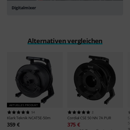
Digitalmixer
Alternativen vergleichen
AKTUELLES PRODUKT
54
2
Klark Teknik
NCAT5E-50m
Cordial
CSE 50 NN 7A PUR
S
359 €
375 €