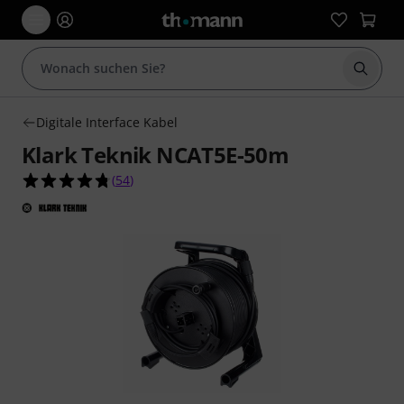
Suche 
Digitale Interface Kabel
Klark Teknik NCAT5E-50m
4.7 von 5 Sternen aus 54 Kundenbewertungen
(
54
)