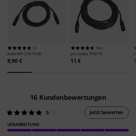
32
5062
Kirlin
MP-270-10 BK
pro snake
TPM 10
K
8,90 €
11 €
16
Kundenbewertungen
Jetzt bewerten
5
/ 5
VERARBEITUNG