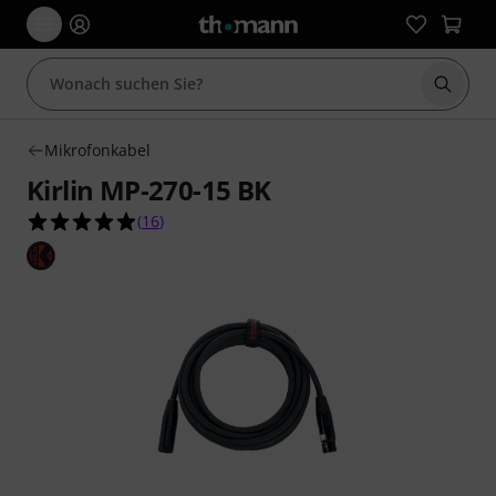
Suche 
Mikrofonkabel
Kirlin MP-270-15 BK
5.0 von 5 Sternen aus 16 Kundenbewertungen
(
16
)