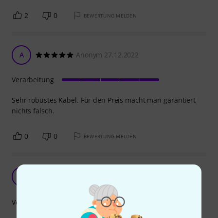
2
0
BEWERTUNG MELDEN
A
Anonym 27.12.2022
Verarbeitung
Sehr robustes Kabel. Für den Preis macht man garantiert
nichts falsch.
0
0
BEWERTUNG MELDEN
Sehr gutes Kabel...
R
ReRoe 02.06.2024
Verarbeitung