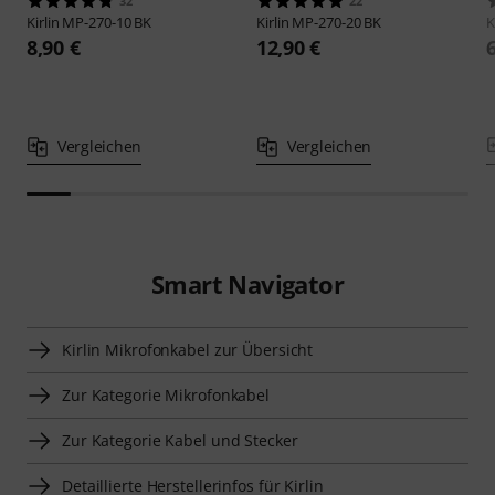
32
22
Kirlin
MP-270-10 BK
Kirlin
MP-270-20 BK
K
8,90 €
12,90 €
Vergleichen
Vergleichen
Smart Navigator
Kirlin Mikrofonkabel zur Übersicht
Zur Kategorie Mikrofonkabel
Zur Kategorie Kabel und Stecker
Detaillierte Herstellerinfos für Kirlin