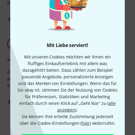
für den Preis wirklich klasse!
0
0
BEWERTUNG MELDEN
Gut!
J
Mit Liebe serviert!
JakobHav 21.02.2025
Mit unseren Cookies möchten wir Ihnen ein
Verarbeitung
fluffiges Einkaufserlebnis mit allem was
dazugehört bieten. Dazu zählen zum Beispiel
Die Stecker fühlen sich nicht unglaublich wertig an,
passende Angebote, personalisierte Anzeigen
ansonsten aber ein echt gutes Gefühl und kommt mit
und das Merken von Einstellungen. Wenn das für
Kabelklett :)
Sie okay ist, stimmen Sie der Nutzung von Cookies
für Präferenzen, Statistiken und Marketing
0
0
BEWERTUNG MELDEN
einfach durch einen Klick auf „Geht klar“ zu (
alle
anzeigen
).
Sie können Ihre erteilte Zustimmung jederzeit
über die Cookie-Einstellungen (
hier
) widerrufen.
Alle Bewertungen lesen