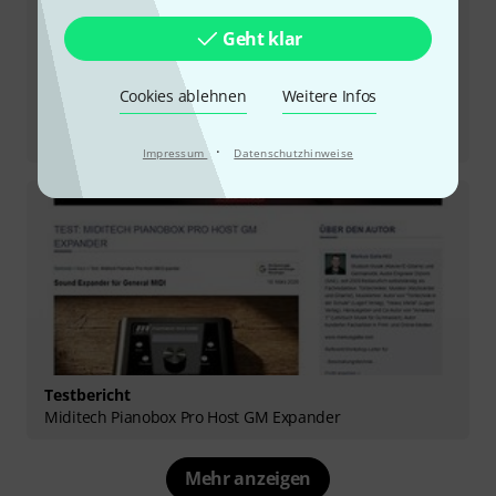
Geht klar
Cookies ablehnen
Weitere Infos
Testbericht
Korg Pa5x Arranger Keyboard OS 1.4 Update
·
Impressum
Datenschutzhinweise
Testbericht
Miditech Pianobox Pro Host GM Expander
Mehr anzeigen