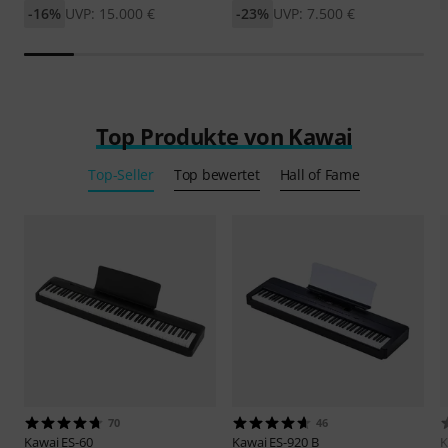
-16%
UVP: 15.000 €
-23%
UVP: 7.500 €
Top Produkte von Kawai
Top-Seller
Top bewertet
Hall of Fame
70
46
Kawai
ES-60
Kawai
ES-920 B
K