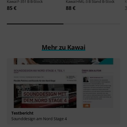
Kawai
F-351 B B-Stock
Kawai
HML-3 B Stand B-Stock
K
85 €
88 €
Mehr zu Kawai
Testbericht
Sounddesign am Nord Stage 4