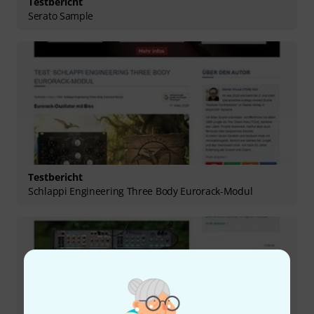
Testbericht
Serato Sample
Testbericht
Schlappi Engineering Three Body Eurorack-Modul