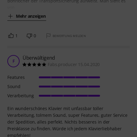
Bohrlöcher der Transportsicherung aufweist. Man sieht es
von
Mehr anzeigen
1
0
BEWERTUNG MELDEN
Überwältigend
F
Fabs.producer 15.04.2020
Features
Sound
Verarbeitung
Ein wunderschönes Klavier mit unfassbar toller
Verarbeitung, tolmem Sound, super Features, guter Service
der Spedition, alles perfekt. Nichts besseres in der
Preisklasse zu finden. Würde ich jedem Klavierliebhaber
empfehlen!