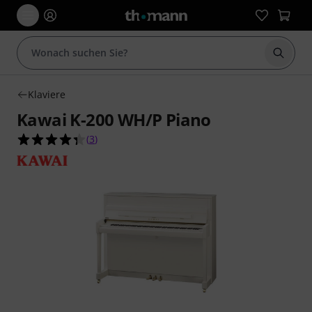
Suche 
Klaviere
Kawai K-200 WH/P Piano
4.3 von 5 Sternen aus 3 Kundenbewertungen
(
3
)