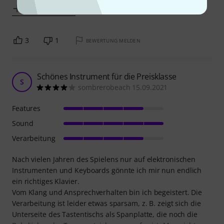
Mehr anzeigen
3
1
BEWERTUNG MELDEN
Schönes Instrument für die Preisklasse
S
sombrerobeach 15.09.2021
Features
Sound
Verarbeitung
Nach vielen Jahren des Spielens nur auf elektronischen
Instrumenten und Keyboards gönnte ich mir nun endlich
ein richtiges Klavier.
Vom Klang und Ansprechverhalten bin ich begeistert. Die
Verarbeitung ist leider etwas sparsam, z. B. zeigt sich die
Unterseite des Tastentischs als Spanplatte, die noch die