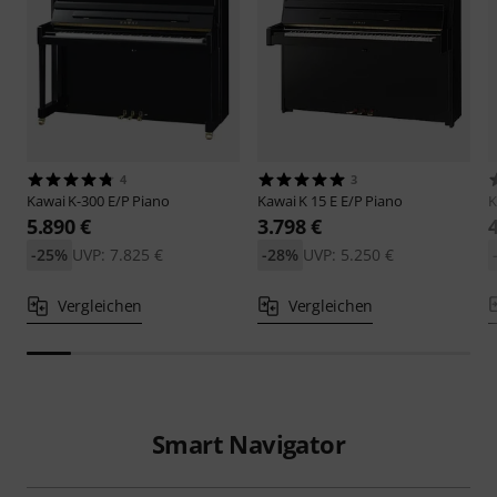
4
3
Kawai
K-300 E/P Piano
Kawai
K 15 E E/P Piano
K
5.890 €
3.798 €
-25%
UVP: 7.825 €
-28%
UVP: 5.250 €
Vergleichen
Vergleichen
Smart Navigator