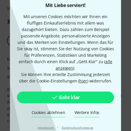
Mit Liebe serviert!
Bewertungsrichtlinien
Mit unseren Cookies möchten wir Ihnen ein
3
Rezensionen
fluffiges Einkaufserlebnis mit allem was
dazugehört bieten. Dazu zählen zum Beispiel
Ein gutes Klavier für sowohl Einsteiger als auch
passende Angebote, personalisierte Anzeigen
Fortgeschrittene!
JB
und das Merken von Einstellungen. Wenn das für
Jenny B. 09.03.2020
Sie okay ist, stimmen Sie der Nutzung von Cookies
für Präferenzen, Statistiken und Marketing
Features
einfach durch einen Klick auf „Geht klar“ zu (
alle
Sound
anzeigen
).
Sie können Ihre erteilte Zustimmung jederzeit
Verarbeitung
über die Cookie-Einstellungen (
hier
) widerrufen.
Ich nutze das Klavier privat bei mir zu Hause, ich spiele
schon viele Jahre Klavier, nun wurde es Zeit für ein Neues:)
Geht klar
Als das Instrument per Spedition geliefert wurde, kam es
ohne Schäden an. Die Mitarbeiter der Spedition waren
Cookies ablehnen
Weitere Infos
darüber hinaus sehr freundlich, gaben einige Tips und
Empfehlungen zur ersten Stimmung nach der
·
Aklimatisierung des Instruments. Das
Impressum
Datenschutzhinweise