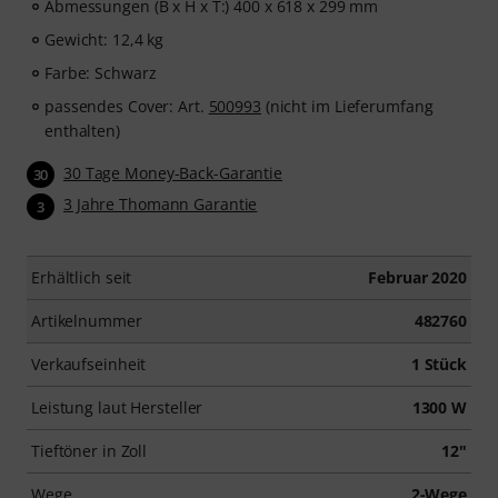
Abmessungen (B x H x T:) 400 x 618 x 299 mm
Gewicht: 12,4 kg
Farbe: Schwarz
passendes Cover: Art.
500993
(nicht im Lieferumfang
enthalten)
30 Tage Money-Back-Garantie
30
3 Jahre Thomann Garantie
3
Erhältlich seit
Februar 2020
Artikelnummer
482760
Verkaufseinheit
1 Stück
Leistung laut Hersteller
1300 W
Tieftöner in Zoll
12"
Wege
2-Wege