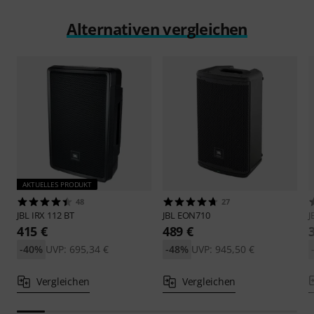
Alternativen vergleichen
AKTUELLES PRODUKT
48
27
JBL
IRX 112 BT
JBL
EON710
J
415 €
489 €
-40%
UVP: 695,34 €
-48%
UVP: 945,50 €
Vergleichen
Vergleichen