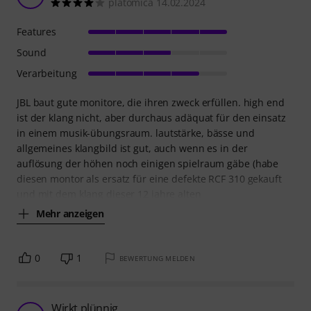
platomica 14.02.2024
Features
Sound
Verarbeitung
JBL baut gute monitore, die ihren zweck erfüllen. high end
ist der klang nicht, aber durchaus adäquat für den einsatz
in einem musik-übungsraum. lautstärke, bässe und
allgemeines klangbild ist gut, auch wenn es in der
auflösung der höhen noch einigen spielraum gäbe (habe
diesen montor als ersatz für eine defekte RCF 310 gekauft
und mit dem klang dieser 12 jahre alten
Mehr anzeigen
0
1
BEWERTUNG MELDEN
Wirkt plünnig