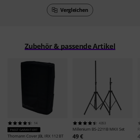
Vergleichen
Zubehör & passende Artikel
14
4353
Millenium
BS-2211B MKII Set
PASST GARANTIERT
49 €
Thomann
Cover JBL IRX 112 BT