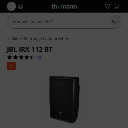
Suche 
Aktive Fullrange Lautsprecher
JBL IRX 112 BT
4.5 von 5 Sternen aus 48 Kundenbewertungen
(
48
)