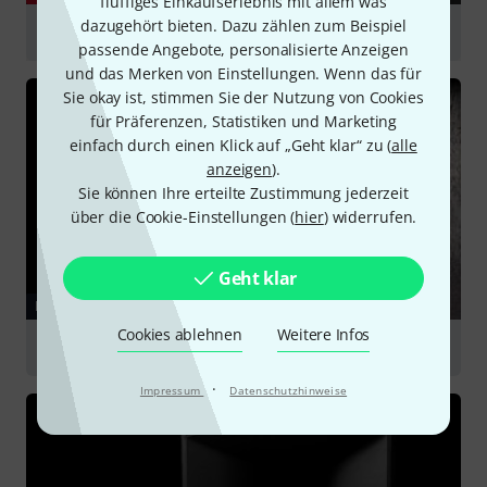
fluffiges Einkaufserlebnis mit allem was
dazugehört bieten. Dazu zählen zum Beispiel
JBL IRX 112 BT review
passende Angebote, personalisierte Anzeigen
abspielen
und das Merken von Einstellungen. Wenn das für
Sie okay ist, stimmen Sie der Nutzung von Cookies
für Präferenzen, Statistiken und Marketing
einfach durch einen Klick auf „Geht klar“ zu (
alle
anzeigen
).
Sie können Ihre erteilte Zustimmung jederzeit
über die Cookie-Einstellungen (
hier
) widerrufen.
Geht klar
RATGEBER
Cookies ablehnen
Weitere Infos
Lautsprecher
·
Impressum
Datenschutzhinweise