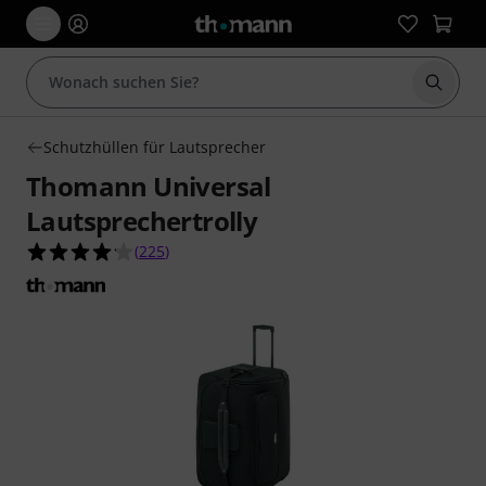
Suche 
Schutzhüllen für Lautsprecher
Thomann Universal
Lautsprechertrolly
4.1 von 5 Sternen aus 225 Kundenbewertungen
(
225
)