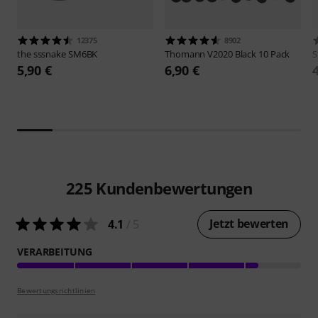
12375
8902
the sssnake
SM6BK
Thomann
V2020 Black 10 Pack
S
5,90 €
6,90 €
225
Kundenbewertungen
Jetzt bewerten
4.1
/ 5
VERARBEITUNG
Bewertungsrichtlinien