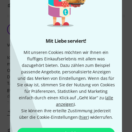
3
0
BEWERTUNG MELDEN
Mein Universalhelfer/-retter beim Umzug!
O
OllyPolly 09.02.2025
Mit Liebe serviert!
Verarbeitung
Mit unseren Cookies möchten wir Ihnen ein
Ich mußte wegen energetischer Sanierung für drei Monate
fluffiges Einkaufserlebnis mit allem was
mit Sack und Pack aus meiner Wohnung ausziehen. (Fast)
dazugehört bieten. Dazu zählen zum Beispiel
Ohne Auto eher belastend und schwierig.
passende Angebote, personalisierte Anzeigen
Dieser großräumige Trolly (wie auch andere nützliche
und das Merken von Einstellungen. Wenn das für
Taschen hier wie der geniale Cajun Rucksack!)) kam mir
Sie okay ist, stimmen Sie der Nutzung von Cookies
gerade recht und ich habe damit u.a. folgende Dinge mit
für Präferenzen, Statistiken und Marketing
den Öffis transportiert:
einfach durch einen Klick auf „Geht klar“ zu (
alle
Topteile (z.B. Vox
anzeigen
).
Sie können Ihre erteilte Zustimmung jederzeit
Mehr anzeigen
über die Cookie-Einstellungen (
hier
) widerrufen.
1
0
BEWERTUNG MELDEN