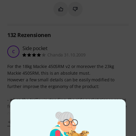
Markieren Sie diese Zusammenfassung
Markieren Sie diese Zusammen
132
Rezensionen
Side pocket
C
Chanda 31.10.2009
For the 18kg Mackie 450SRM v2 or moreover the 23kg
Mackie 450SRM, this is an absolute must.
However a few small details can be easily modified to
further improve the ergonomy of the product:
- when the trolley is standing, the side pocket zipper opens
from the bottom, if it was opening from the top, it would be
convenient to grab small things while the
Mehr anzeigen