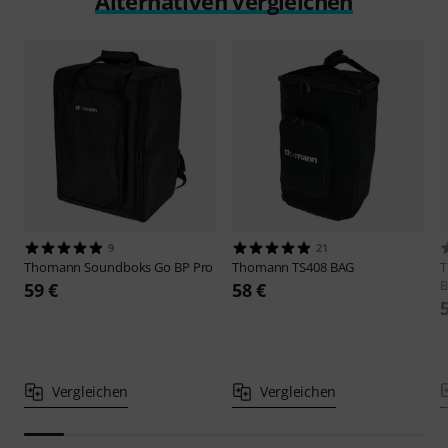
Alternativen vergleichen
9
21
Thomann
Soundboks Go BP Pro
Thomann
TS408 BAG
B
59 €
58 €
Vergleichen
Vergleichen