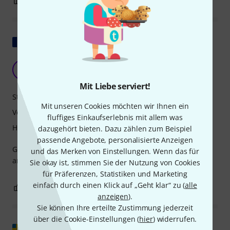
1
0
BEWERTUNG MELDEN
Original zeigen
Gutes Produkt
J
Jean-PierreG 30.11.2018
Mit Liebe serviert!
Stabilität
Mit unseren Cookies möchten wir Ihnen ein
Verarbeitung
fluffiges Einkaufserlebnis mit allem was
Handling
dazugehört bieten. Dazu zählen zum Beispiel
passende Angebote, personalisierte Anzeigen
Gleiche Bemerkungen wie beim baugleichen Modell mit
und das Merken von Einstellungen. Wenn das für
anderer Breite, genauso lange Montagezeit.
Sie okay ist, stimmen Sie der Nutzung von Cookies
für Präferenzen, Statistiken und Marketing
einfach durch einen Klick auf „Geht klar“ zu (
alle
0
0
BEWERTUNG MELDEN
anzeigen
).
Sie können Ihre erteilte Zustimmung jederzeit
über die Cookie-Einstellungen (
hier
) widerrufen.
Original zeigen