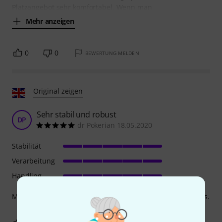
Platzangebot sehr komfortabel. Wenn man
Mehr anzeigen
0
0
BEWERTUNG MELDEN
Original zeigen
Sehr stabil und robust
DP
dr Pokerian 18.05.2020
Stabilität
Verarbeitung
Handling
Mir gefällt es wegen seiner Stabilität und seines Aussehens.