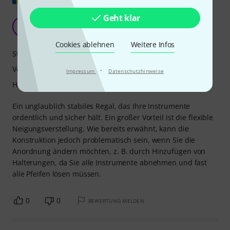
Geht klar
Bestes Synthesizer-Regal?
T
TheOtherGuy 01.03.2019
Cookies ablehnen
Weitere Infos
Stabilität
Verarbeitung
·
Impressum
Datenschutzhinweise
Handling
Ein unglaublich stabiles Regal, das Ihre Instrumente
ordentlich und sicher hält. Ein großer Vorteil ist die flexible
Neigungsverstellung. Wie bereits erwähnt, kann die
Konstruktion jedoch problematisch sein, wenn Sie die
Anordnung ändern möchten, z. B. durch Hinzufügen von
Halterungen, da Sie alle Instrumente abnehmen und fast
alle Pfeifen lösen müssen.
0
0
BEWERTUNG MELDEN