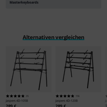
Masterkeyboards
Alternativen vergleichen
35
156
Jaspers
4D-105B
Jaspers
4D-120B
J
289 €
289 €