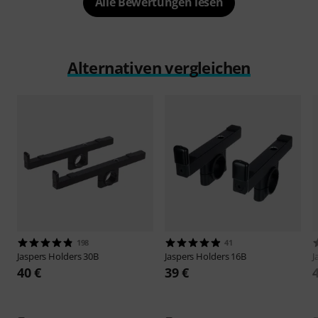
Alle Bewertungen lesen
Alternativen vergleichen
198
41
Jaspers
Holders 30B
Jaspers
Holders 16B
J
40 €
39 €