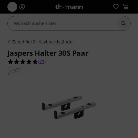
Suche 
Zubehör für Keyboardständer
Jaspers Halter 30S Paar
4.8 von 5 Sternen aus 73 Kundenbewertungen
(
73
)