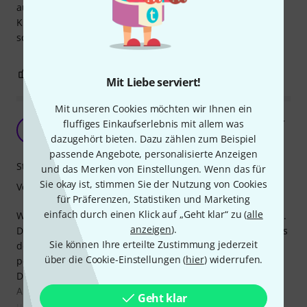
ausreichend stabil. Einzig der Preis ist für ein paar
Kunststoffteile, Schrauben und zwei Aluröhrchen doch
schon etwas happig.
0
0
BEWERTUNG MELDEN
Mit Liebe serviert!
Mit unseren Cookies möchten wir Ihnen ein
Praktische Ergänzung für den Keyboardständer
fluffiges Einkaufserlebnis mit allem was
Z
Zeitklang 29.01.2024
dazugehört bieten. Dazu zählen zum Beispiel
passende Angebote, personalisierte Anzeigen
Stabilität
und das Merken von Einstellungen. Wenn das für
Sie okay ist, stimmen Sie der Nutzung von Cookies
Verarbeitung
für Präferenzen, Statistiken und Marketing
einfach durch einen Klick auf „Geht klar“ zu (
alle
Wir haben 2 Jaspers Keyboardständer im Studio eingesetzt.
anzeigen
).
Die Halter sind eine gute Ergänzung und passen, da sie aus
Sie können Ihre erteilte Zustimmung jederzeit
dem selben System stammen, optisch und mechanisch
über die Cookie-Einstellungen (
hier
) widerrufen.
perfekt zu den wertigen Ständern.
Dass sie in beliebigem Neigungswinkel auf den runden
Alurohren des Ständer montiert werden können, hat Vor-
Geht klar
und Nachteile. Nachteilig ist die etwas mühsame