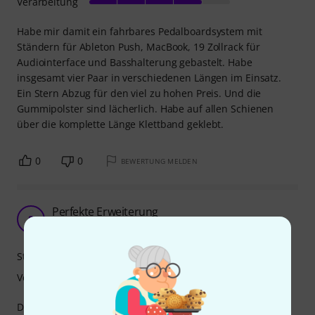
Verarbeitung
Habe mir damit ein fahrbares Pedalboardsystem mit
Ständern für Ableton Push, MacBook, 19 Zollrack für
Audiointerface und Basshalterung gebastelt. Habe
insgesamt vier Paar in verschiedenen Längen im Einsatz.
Ein Stern Abzug für den viel zu hohen Preis. Und die
Gummipolster sind lächerlich. Habe auf allen Schienen
über die komplette Länge Klettband geklebt.
0
0
BEWERTUNG MELDEN
Perfekte Erweiterung
S
Stefan75 21.05.2017
Stabilität
Verarbeitung
Die Halter lassen sich leicht befestigen und sind