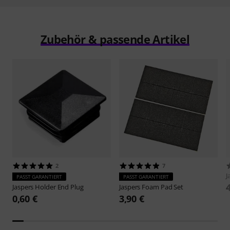
Zubehör & passende Artikel
2
7
J
PASST GARANTIERT
PASST GARANTIERT
Jaspers
Holder End Plug
Jaspers
Foam Pad Set
0,60 €
3,90 €