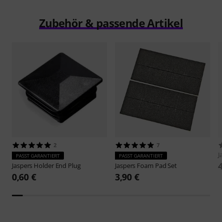
Zubehör & passende Artikel
2
7
J
PASST GARANTIERT
PASST GARANTIERT
Jaspers
Holder End Plug
Jaspers
Foam Pad Set
0,60 €
3,90 €