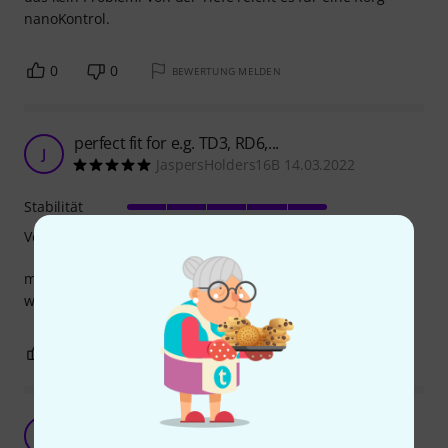
nanoKontrol.
0
0
BEWERTUNG MELDEN
perfect fit for e.g. TD3, RD6,...
J
JaspersHolders16B 14.03.2022
Stabilität
Verarbeitung
maybe bit overpriced, but overall good value and quality,
which does its job
0
0
BEWERTUNG MELDEN
Endlich...
R
Rainer072 26.08.2019