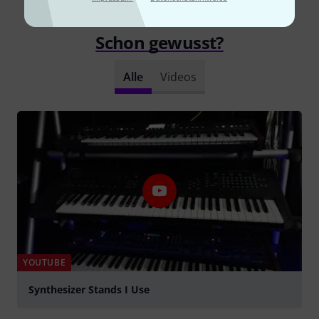
Schon gewusst?
Alle
Videos
YOUTUBE
Synthesizer Stands I Use
abspielen