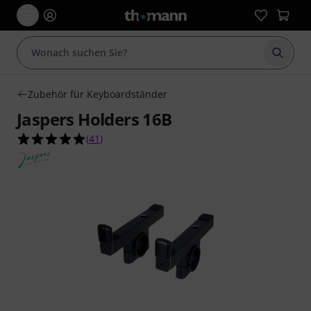
Suche 
Zubehör für Keyboardständer
Jaspers Holders 16B
4.9 von 5 Sternen aus 41 Kundenbewertungen
(
41
)