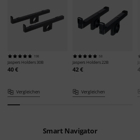
198
58
Jaspers
Holders 30B
Jaspers
Holders 22B
J
40 €
42 €
Vergleichen
Vergleichen
Smart Navigator