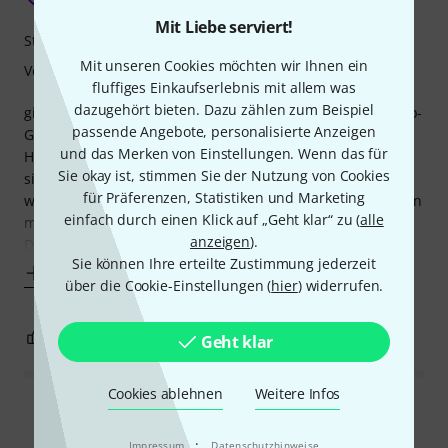
Mit Liebe serviert!
Stabilität
Mit unseren Cookies möchten wir Ihnen ein
Verarbeitung
fluffiges Einkaufserlebnis mit allem was
dazugehört bieten. Dazu zählen zum Beispiel
gibt es die Halter auch in einer kurzen Version. Für Desktop-
passende Angebote, personalisierte Anzeigen
Geräte wie Waldorf Pulse2 vollkommen ausreichend!
und das Merken von Einstellungen. Wenn das für
Habe von Jaspers mehrere Größen davon im Einsatz. Die
Sie okay ist, stimmen Sie der Nutzung von Cookies
sind schon etwas älter und konnten nicht komplett zerlegt
für Präferenzen, Statistiken und Marketing
werden, sodass man jedes Mal das halbe Rack demontieren
einfach durch einen Klick auf „Geht klar“ zu (
alle
musste, wollte man die Halter an anderer Stelle platzieren.
anzeigen
).
Dieses neue Teil kann
Sie können Ihre erteilte Zustimmung jederzeit
Mehr anzeigen
über die Cookie-Einstellungen (
hier
) widerrufen.
1
0
BEWERTUNG MELDEN
Geht klar
Cookies ablehnen
Weitere Infos
Alle Bewertungen lesen
·
Impressum
Datenschutzhinweise