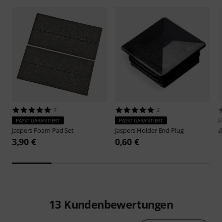
7
2
J
PASST GARANTIERT
PASST GARANTIERT
Jaspers
Foam Pad Set
Jaspers
Holder End Plug
3,90 €
0,60 €
13
Kundenbewertungen