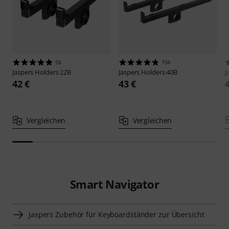
58
154
Jaspers
Holders 22B
Jaspers
Holders 40B
J
42 €
43 €
Vergleichen
Vergleichen
Smart Navigator
Jaspers Zubehör für Keyboardständer zur Übersicht