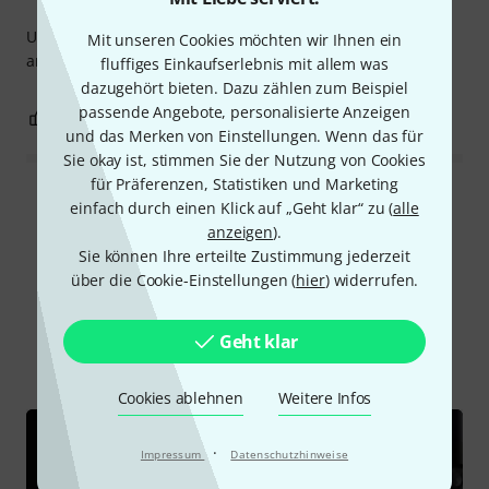
Unersetzlich auf der Bühne und im Studio. Der individuell
Mit unseren Cookies möchten wir Ihnen ein
anpassbarste Ständer für Keyboards und mehr.
fluffiges Einkaufserlebnis mit allem was
dazugehört bieten. Dazu zählen zum Beispiel
passende Angebote, personalisierte Anzeigen
0
0
BEWERTUNG MELDEN
und das Merken von Einstellungen. Wenn das für
Sie okay ist, stimmen Sie der Nutzung von Cookies
für Präferenzen, Statistiken und Marketing
Alle Bewertungen lesen
einfach durch einen Klick auf „Geht klar“ zu (
alle
anzeigen
).
Sie können Ihre erteilte Zustimmung jederzeit
über die Cookie-Einstellungen (
hier
) widerrufen.
Schon gewusst?
Geht klar
Alle
Videos
Cookies ablehnen
Weitere Infos
·
Impressum
Datenschutzhinweise