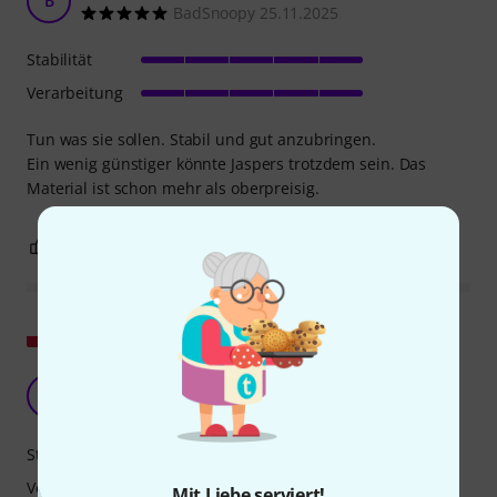
B
BadSnoopy 25.11.2025
Stabilität
Verarbeitung
Tun was sie sollen. Stabil und gut anzubringen.
Ein wenig günstiger könnte Jaspers trotzdem sein. Das
Material ist schon mehr als oberpreisig.
1
0
BEWERTUNG MELDEN
Original zeigen
Das beste Stativ und Zubehör
M
MFStudio 26.07.2020
Stabilität
Verarbeitung
Mit Liebe serviert!