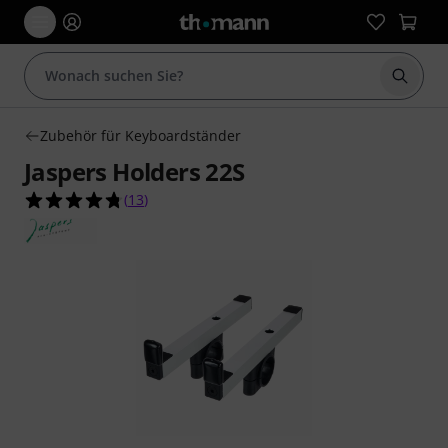
Suche 
Zubehör für Keyboardständer
Jaspers Holders 22S
4.8 von 5 Sternen aus 13 Kundenbewertungen
(
13
)