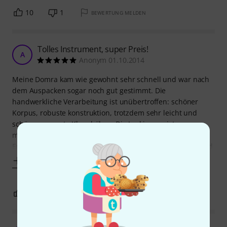
10
1
BEWERTUNG MELDEN
Tolles Instrument, super Preis!
A
Anonym 01.10.2014
Meine Domra kam wie gewohnt sehr schnell und war nach
dem Auspacken sogar noch gut gestimmt. Die
handwerkliche Verarbeitung ist unübertroffen: schöner
Korpus, robuste konstruktion, trotzdem sehr leicht und
schön gemaserte Klanghölzer. Die Lackierung ist
meisterhaft, das ganze Instrument ist ein Schmuckstück!
Entgegen anderer Meinung: meine Domra ist weitesgehend
Mehr anzeigen
2
1
BEWERTUNG MELDEN