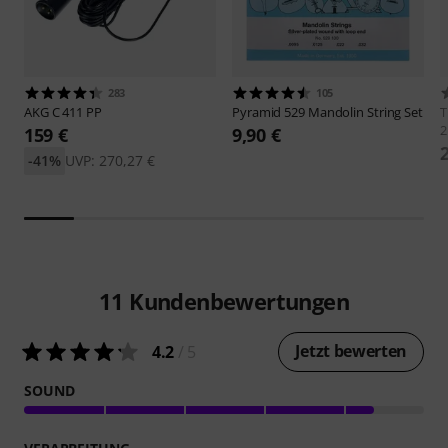
283
105
AKG
C 411 PP
Pyramid
529 Mandolin String Set
2
159 €
9,90 €
-41%
UVP: 270,27 €
11
Kundenbewertungen
Jetzt bewerten
4.2
/ 5
SOUND