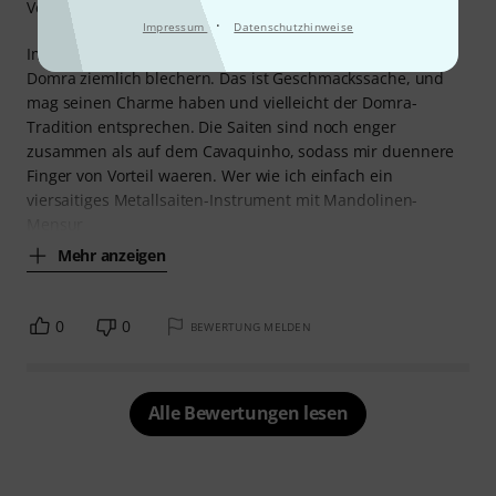
Verarbeitung
·
Impressum
Datenschutzhinweise
Im Vergleich zu meinen Cavaquinhos ist der Klang der
Domra ziemlich blechern. Das ist Geschmackssache, und
mag seinen Charme haben und vielleicht der Domra-
Tradition entsprechen. Die Saiten sind noch enger
zusammen als auf dem Cavaquinho, sodass mir duennere
Finger von Vorteil waeren. Wer wie ich einfach ein
viersaitiges Metallsaiten-Instrument mit Mandolinen-
Mensur
Mehr anzeigen
0
0
BEWERTUNG MELDEN
Alle Bewertungen lesen