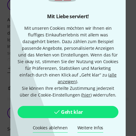
Oh Mann?
A
Anonym 06.06.2014
Mit Liebe serviert!
Also, fangen wir doch einmal beim Guten an. Das
Instrument ist wirklich sehr schön und außergewöhnlich,
Mit unseren Cookies möchten wir Ihnen ein
daran besteht gar kein Zweifel. Die Photos täuschen nicht.
fluffiges Einkaufserlebnis mit allem was
Ich würde sogar sagen, dass in Wirklichkeit, als ich das
dazugehört bieten. Dazu zählen zum Beispiel
Instrument dann vor mir liegen hatte, die Farben noch
passende Angebote, personalisierte Anzeigen
schöner und etwas satter sind als auf den Bildern.
und das Merken von Einstellungen. Wenn das für
Gestaltungs- und aussehenstechnisch also
Sie okay ist, stimmen Sie der Nutzung von Cookies
für Präferenzen, Statistiken und Marketing
Mehr anzeigen
einfach durch einen Klick auf „Geht klar“ zu (
alle
anzeigen
).
3
5
Sie können Ihre erteilte Zustimmung jederzeit
BEWERTUNG MELDEN
über die Cookie-Einstellungen (
hier
) widerrufen.
etwas blecherner Klang
Geht klar
A
Anonym 14.11.2015
Cookies ablehnen
Weitere Infos
Sound