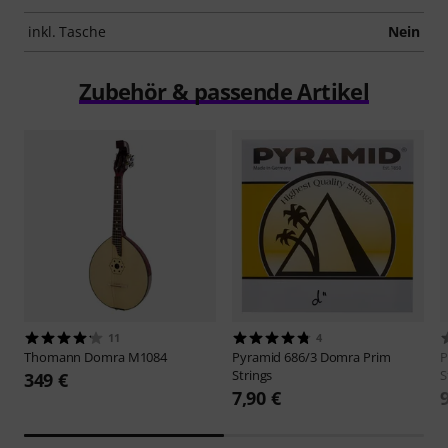
inkl. Tasche
Nein
Zubehör & passende Artikel
11
4
Thomann
Domra M1084
Pyramid
686/3 Domra Prim
P
Strings
S
349 €
7,90 €