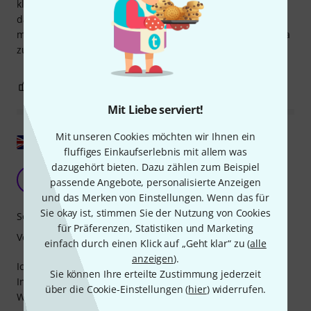
klar, dass es nicht meinen Bedürfnissen entspricht (und
dass ich nicht so gut bin). Ich werde weiterhin versuchen,
meine Mandoline bei Bedarf wie eine Domra oder Balalaika
zu spielen.
1
0
BEWERTUNG MELDEN
Mit Liebe serviert!
Mit unseren Cookies möchten wir Ihnen ein
Original zeigen
fluffiges Einkaufserlebnis mit allem was
dazugehört bieten. Dazu zählen zum Beispiel
Russische Domra
C
passende Angebote, personalisierte Anzeigen
ChrisAyling 21.06.2018
und das Merken von Einstellungen. Wenn das für
Sie okay ist, stimmen Sie der Nutzung von Cookies
Sound
für Präferenzen, Statistiken und Marketing
Verarbeitung
einfach durch einen Klick auf „Geht klar“ zu (
alle
anzeigen
).
Ich bin mit der Gesamtqualität und dem Klang des
Sie können Ihre erteilte Zustimmung jederzeit
Instruments sehr zufrieden. Ich spiele damit irische und
über die Cookie-Einstellungen (
hier
) widerrufen.
Weltmusik.