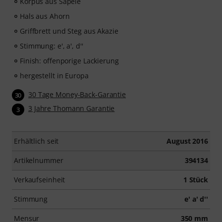
Korpus aus Sapele
Hals aus Ahorn
Griffbrett und Steg aus Akazie
Stimmung: e', a', d''
Finish: offenporige Lackierung
hergestellt in Europa
30 Tage Money-Back-Garantie
30
3 Jahre Thomann Garantie
3
Erhältlich seit
August 2016
Artikelnummer
394134
Verkaufseinheit
1 Stück
Stimmung
e' a' d''
Mensur
350 mm