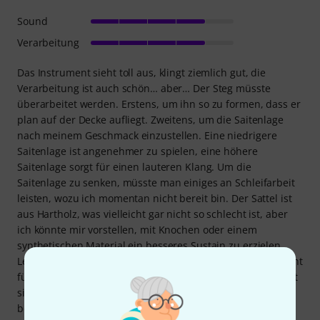
Sound
Verarbeitung
Das Instrument sieht toll aus, klingt ziemlich gut, die
Verarbeitung ist auch schön… aber… Der Steg müsste
überarbeitet werden. Erstens, um ihn so zu formen, dass er
plan auf der Decke aufliegt. Zweitens, um die Saitenlage
nach meinem Geschmack einzustellen. Eine niedrigere
Saitenlage ist angenehmer zu spielen, eine höhere
Saitenlage sorgt für einen lauteren Klang. Um die
Saitenlage zu senken, müsste man einiges an Schleifarbeit
leisten, wozu ich momentan nicht bereit bin. Der Sattel ist
aus Hartholz, was vielleicht gar nicht so schlecht ist, aber
ich könnte mir vorstellen, mit Knochen oder einem
synthetischen Material ein besseres Sustain zu erzielen.
Letztendlich ist es wahrscheinlich ein sehr gutes Instrument
für Anfänger und ambitionierte Fortgeschrittene, die bereit
sind, etwas Übung zu investieren. Ich hätte es sehr gerne
behalten, aber nach einigem Herumprobieren wurde mir