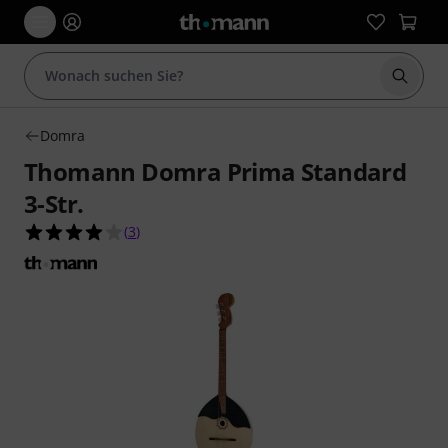
Suche 
Domra
Thomann Domra Prima Standard
3-Str.
4.0 von 5 Sternen aus 3 Kundenbewertungen
(
3
)