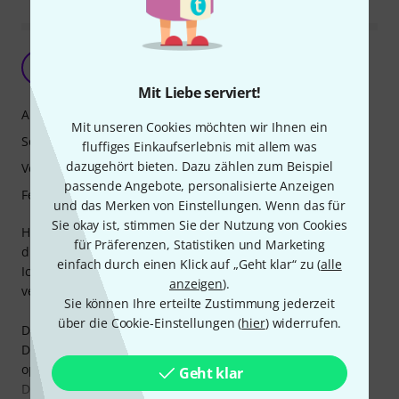
Super Harp - auch für Anfänger
-
-Elvis- 01.11.2009
Mit Liebe serviert!
Ansprache
Mit unseren Cookies möchten wir Ihnen ein
Sound
fluffiges Einkaufserlebnis mit allem was
dazugehört bieten. Dazu zählen zum Beispiel
Verarbeitung
passende Angebote, personalisierte Anzeigen
Features
und das Merken von Einstellungen. Wenn das für
Sie okay ist, stimmen Sie der Nutzung von Cookies
Hallo Zusammen,
für Präferenzen, Statistiken und Marketing
die Special 20 ist zur Zeit meine Lieblings-Harp !
einfach durch einen Klick auf „Geht klar“ zu (
alle
Ich spiele sehr gerne damit und habe sie auch in den
anzeigen
).
verschiedesten Tonarten !
Sie können Ihre erteilte Zustimmung jederzeit
über die Cookie-Einstellungen (
hier
) widerrufen.
Die Ansprache ist sehr gut !!!
Die Special 20 lässt sich sehr schön benden und ist daher
optimal für das Blues-Spiel geeignet.
Geht klar
Da sie sich sehr gut durchsetzt ist sie auch für das Solo-