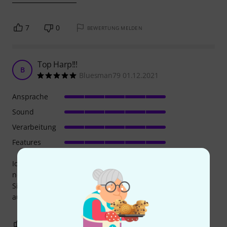
7
0
BEWERTUNG MELDEN
Top Harp!!!
B
Bluesman79 01.12.2021
Ansprache
Sound
Verarbeitung
Features
Ich habe auf der Special 20 angefangen und brauchte jetzt
noch eine in A. Was soll ich sagen, um es kurz zu machen:
Sie ist perfekt. Ton, Verarbeitung und Bespielbarkeit
außergewöhnlich gut! Ich kann sie jeden nur empfehlen!
1
0
BEWERTUNG MELDEN