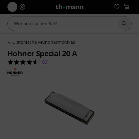
Suche 
Diatonische Mundharmonikas
Hohner Special 20 A
4.7 von 5 Sternen aus 109 Kundenbewertungen
(
109
)