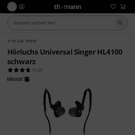
Suche 
In-Ear Hörer
Hörluchs Universal Singer HL4100
schwarz
3.7 von 5 Sternen aus 7 Kundenbewertungen
(
7
)