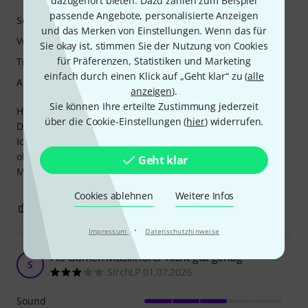
dazugehört bieten. Dazu zählen zum Beispiel
passende Angebote, personalisierte Anzeigen
Sound
und das Merken von Einstellungen. Wenn das für
Verarbeitung
Sie okay ist, stimmen Sie der Nutzung von Cookies
für Präferenzen, Statistiken und Marketing
Tragekomfort
einfach durch einen Klick auf „Geht klar“ zu (
alle
Außengeräuschisolierung
anzeigen
).
Sie können Ihre erteilte Zustimmung jederzeit
Hatte vorher den EasyUp, der klang für mich besser.
über die Cookie-Einstellungen (
hier
) widerrufen.
Dieser Hörer zerrt im Gesangs Frequenz Bereich.
Ich schicke ihn zurück und probiere mich preislich nach
oben.
Geht klar
Mal schauen, ob es für mich besser wird.
Cookies ablehnen
Weitere Infos
0
0
BEWERTUNG MELDEN
·
Impressum
Datenschutzhinweise
Als Gamer/Musikhörer nicht gut genug
S
SirchLP 01.07.2026
Sound