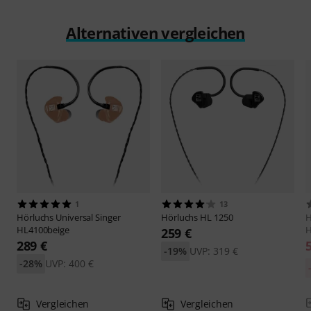
Alternativen vergleichen
1
13
Hörluchs
Universal Singer
Hörluchs
HL 1250
H
HL4100beige
H
259 €
289 €
-19%
UVP: 319 €
-28%
UVP: 400 €
Vergleichen
Vergleichen