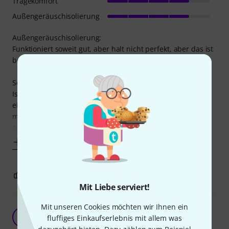
Tragekomfort
Außengeräuschisolierung
Außengeräuschisolierung:
Funktioniert soweit gut, aber halt nicht perfekt, aber das ist
bei dem Preis wahrscheinlich auch nicht wirklich drin.
Sound:
Ist auch soweit gut und wenn keine Geräusche von außen
einwirken noch besser, aber bin halt noch bissl den von
meinen Overear gewohnt und der war besser. (Kann man
auch 4,5 Sterne machen, falls das
Mehr anzeigen
1
1
BEWERTUNG MELDEN
Mit Liebe serviert!
Mit unseren Cookies möchten wir Ihnen ein
Sicher ein guter Hörer
PM
fluffiges Einkaufserlebnis mit allem was
PROton Music 15.06.2025