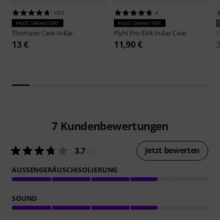
1472
4
PASST GARANTIERT
PASST GARANTIERT
Thomann
Case In-Ear
Flyht Pro
EVA In-Ear Case
H
13 €
11,90 €
7
Kundenbewertungen
Jetzt bewerten
3.7
/ 5
AUSSENGERÄUSCHISOLIERUNG
SOUND