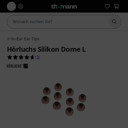
Suche 
In-Ear Ear Tips
Hörluchs Silikon Dome L
4.7 von 5 Sternen aus 3 Kundenbewertungen
(
3
)