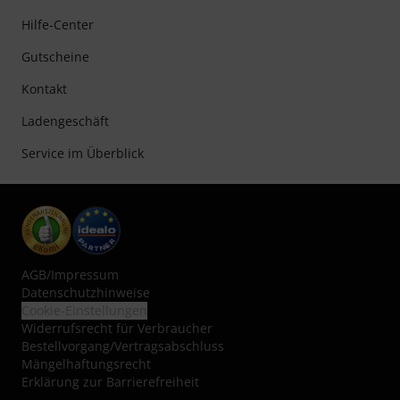
Hilfe-Center
Gutscheine
Kontakt
Ladengeschäft
Service im Überblick
AGB
/
Impressum
Datenschutzhinweise
Cookie-Einstellungen
Widerrufsrecht für Verbraucher
Bestellvorgang/Vertragsabschluss
Mängelhaftungsrecht
Erklärung zur Barrierefreiheit