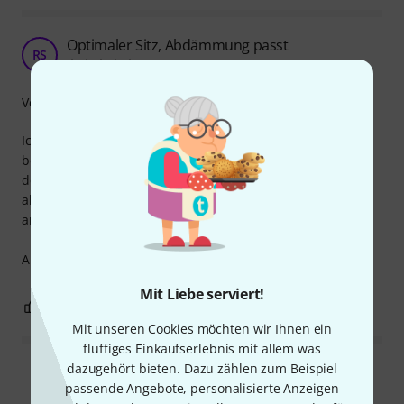
Optimaler Sitz, Abdämmung passt
RS
Ronny Schubert 16.06.2024
Verarbeitung
Ich habe Ersatz für meine Hörluchskopfhörer EasyUp
benötigt. Dass es gleich einen 10er Pack gab, gab dich für
den Preis super. Qualität passt bei Hörluchs und mit
akustischem Schlagzeug im Raum lässt sich jetzt wieder
arbeiten.
Absolute Empfehlung.
Mit Liebe serviert!
0
0
BEWERTUNG MELDEN
Mit unseren Cookies möchten wir Ihnen ein
fluffiges Einkaufserlebnis mit allem was
dazugehört bieten. Dazu zählen zum Beispiel
Alle Bewertungen lesen
passende Angebote, personalisierte Anzeigen