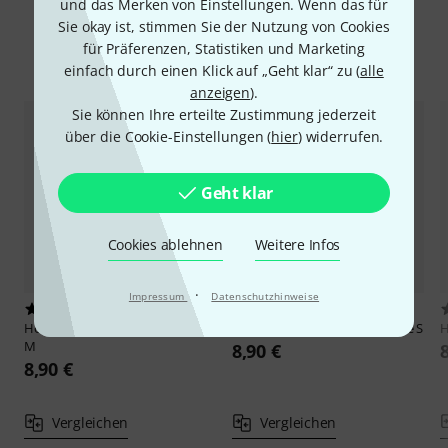
und das Merken von Einstellungen. Wenn das für
Sie okay ist, stimmen Sie der Nutzung von Cookies
für Präferenzen, Statistiken und Marketing
Alternativen vergleichen
einfach durch einen Klick auf „Geht klar“ zu (
alle
anzeigen
).
Sie können Ihre erteilte Zustimmung jederzeit
über die Cookie-Einstellungen (
hier
) widerrufen.
Geht klar
Cookies ablehnen
Weitere Infos
·
Impressum
Datenschutzhinweise
9
6
Hörluchs
Memory Foam Dome
Hörluchs
Memory Foam Dome S
H
M
8,90 €
8,90 €
Vergleichen
Vergleichen