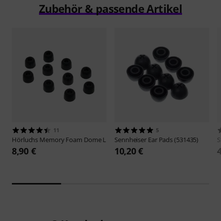
Zubehör & passende Artikel
11
5
Hörluchs
Memory Foam Dome L
Sennheiser
Ear Pads (531435)
S
8,90 €
10,20 €