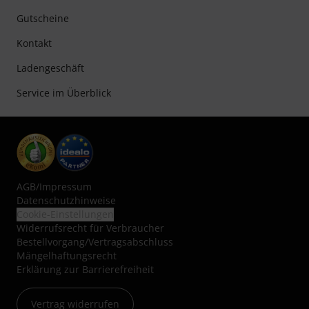
Gutscheine
Kontakt
Ladengeschäft
Service im Überblick
AGB
/
Impressum
Datenschutzhinweise
Cookie-Einstellungen
Widerrufsrecht für Verbraucher
Bestellvorgang/Vertragsabschluss
Mängelhaftungsrecht
Erklärung zur Barrierefreiheit
Vertrag widerrufen