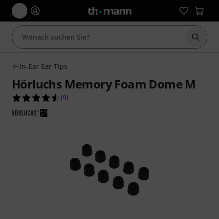
Suche 
In-Ear Ear Tips
Hörluchs Memory Foam Dome M
4.6 von 5 Sternen aus 9 Kundenbewertungen
(
9
)