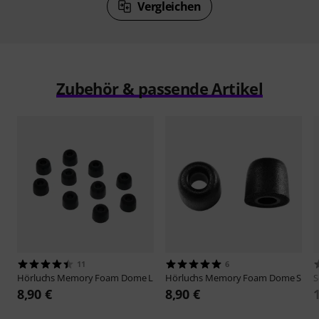
Vergleichen
Zubehör & passende Artikel
11
6
Hörluchs
Memory Foam Dome L
Hörluchs
Memory Foam Dome S
S
8,90 €
8,90 €