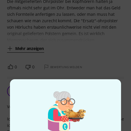
Die mitgelieferten Ohrpolster bei Kopfhörern halten ja
oftmals nicht sehr gut im Ohr. Entweder man hat das Geld
sich Formteile anfertigen zu lassen, oder man muss hat
schauen wie man zurecht kommt. Die "Ersatz"-ohrpolster
von Hörluchs haben erstaunlichwerise nicht viel mit den
original gelieferten Polstern gemein. Es ist wirklich
Memoryschaum, der sich zusammendrücken
Mehr anzeigen
0
0
BEWERTUNG MELDEN
Dichtet gut ab
L
Letsdrinklemonade 29.02.2024
Verarbeitung
Ich konnte leider vorher nicht gut einschätzen welche Größe
ich brauche aber hat am Ende doch gepasst. Nutze die