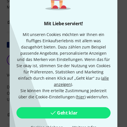
Stöpsel auf der Bühne und im Proberaum für mein in ear
Monitoring system
0
0
BEWERTUNG MELDEN
Mit Liebe serviert!
Mit unseren Cookies möchten wir Ihnen ein
fluffiges Einkaufserlebnis mit allem was
Original zeigen
dazugehört bieten. Dazu zählen zum Beispiel
passende Angebote, personalisierte Anzeigen
Das ändert alles.
und das Merken von Einstellungen. Wenn das für
S
ShenAurel 11.05.2023
Sie okay ist, stimmen Sie der Nutzung von Cookies
für Präferenzen, Statistiken und Marketing
Verarbeitung
einfach durch einen Klick auf „Geht klar“ zu (
alle
anzeigen
).
Diese Ohrstöpsel verändern die Geräuschisolierung der
Sie können Ihre erteilte Zustimmung jederzeit
Ohrhörer grundlegend! Es ist ein himmelweiter
über die Cookie-Einstellungen (
hier
) widerrufen.
Unterschied, probier sie unbedingt aus!
Geht klar
0
0
BEWERTUNG MELDEN