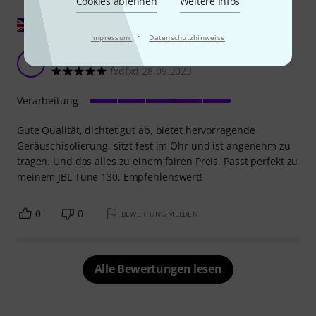
Cookies ablehnen
Weitere Infos
Original zeigen
·
Impressum
Datenschutzhinweise
Gut
F
fxdfxd 28.09.2023
Verarbeitung
Gute Qualität, dichtet gut ab, bietet hervorragende
Geräuschisolierung, sitzt fest im Ohr und ist angenehm zu
tragen. Und das alles zu einem fairen Preis. Passt perfekt zu
meinem JBL Tune 130. Empfehlenswert!
0
0
BEWERTUNG MELDEN
Alle Bewertungen lesen