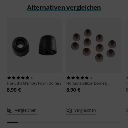
Alternativen vergleichen
6
3
Hörluchs
Memory Foam Dome S
Hörluchs
Silikon Dome L
H
8,90 €
8,90 €
Vergleichen
Vergleichen