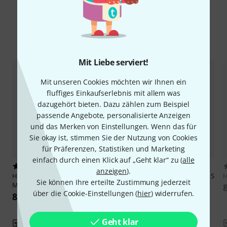
Alternativen vergleichen
Mit Liebe serviert!
Mit unseren Cookies möchten wir Ihnen ein
fluffiges Einkaufserlebnis mit allem was
dazugehört bieten. Dazu zählen zum Beispiel
passende Angebote, personalisierte Anzeigen
und das Merken von Einstellungen. Wenn das für
Sie okay ist, stimmen Sie der Nutzung von Cookies
für Präferenzen, Statistiken und Marketing
einfach durch einen Klick auf „Geht klar“ zu (
alle
9
6
anzeigen
).
Hörluchs
Memory Foam Dome
Hörluchs
Memory Foam Dome S
H
Sie können Ihre erteilte Zustimmung jederzeit
M
8,90 €
über die Cookie-Einstellungen (
hier
) widerrufen.
8,90 €
Geht klar
Vergleichen
Vergleichen