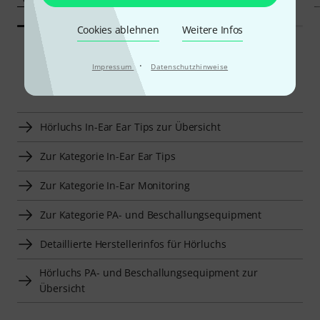
Cookies ablehnen
Weitere Infos
·
Impressum
Datenschutzhinweise
Smart Navigator
Hörluchs In-Ear Ear Tips zur Übersicht
Zur Kategorie In-Ear Ear Tips
Zur Kategorie In-Ear Monitoring
Zur Kategorie PA- und Beschallungsequipment
Detaillierte Herstellerinfos für Hörluchs
Hörluchs PA- und Beschallungsequipment zur
Übersicht