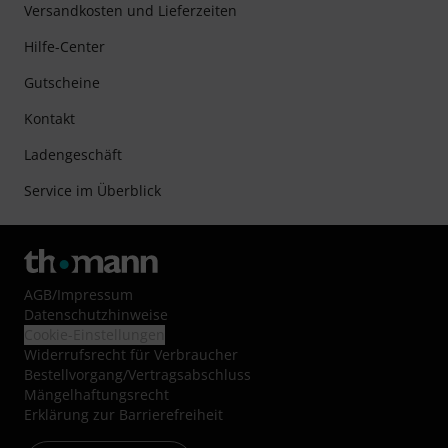
Versandkosten und Lieferzeiten
Hilfe-Center
Gutscheine
Kontakt
Ladengeschäft
Service im Überblick
AGB
/
Impressum
Datenschutzhinweise
Cookie-Einstellungen
Widerrufsrecht für Verbraucher
Bestellvorgang/Vertragsabschluss
Mängelhaftungsrecht
Erklärung zur Barrierefreiheit