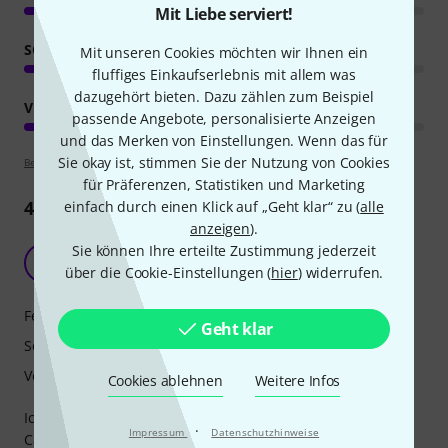
Mit Liebe serviert!
SOUND
Mit unseren Cookies möchten wir Ihnen ein
fluffiges Einkaufserlebnis mit allem was
dazugehört bieten. Dazu zählen zum Beispiel
VERARBEITUNG
passende Angebote, personalisierte Anzeigen
und das Merken von Einstellungen. Wenn das für
Sie okay ist, stimmen Sie der Nutzung von Cookies
Bewertungsrichtlinien
für Präferenzen, Statistiken und Marketing
43
Rezensionen
einfach durch einen Klick auf „Geht klar“ zu (
alle
anzeigen
).
Unglaublich aber wahr....
Sie können Ihre erteilte Zustimmung jederzeit
U
über die Cookie-Einstellungen (
hier
) widerrufen.
U.G. 13.03.2022
Features
Geht klar
Sound
Verarbeitung
Cookies ablehnen
Weitere Infos
Ich war drauf und dran mir einen zweiten Kemper power
·
Impressum
Datenschutzhinweise
Cabinet zu kaufen (für Kemper profiler Stage).