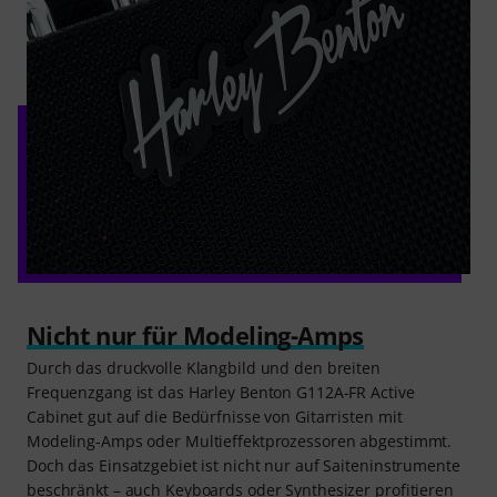
Nicht nur für Modeling-Amps
Durch das druckvolle Klangbild und den breiten
Frequenzgang ist das Harley Benton G112A-FR Active
Cabinet gut auf die Bedürfnisse von Gitarristen mit
Modeling-Amps oder Multieffektprozessoren abgestimmt.
Doch das Einsatzgebiet ist nicht nur auf Saiteninstrumente
beschränkt – auch Keyboards oder Synthesizer profitieren