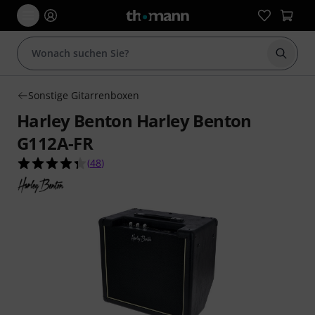
Suche 
Sonstige Gitarrenboxen
Harley Benton Harley Benton
G112A-FR
4.3 von 5 Sternen aus 48 Kundenbewertungen
(
48
)