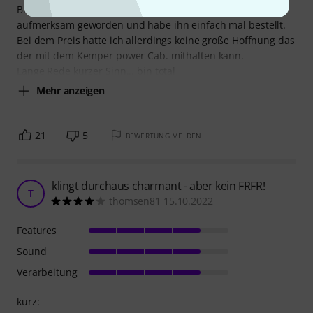
Bin dann durch Zufall auf den Harley benton 112
aufmerksam geworden und habe ihn einfach mal bestellt.
Bei dem Preis hatte ich allerdings keine große Hoffnung das
der mit dem Kemper power Cab. mithalten kann.
Lange Rede kurzer Sinn... bin total
Mehr anzeigen
21
5
BEWERTUNG MELDEN
klingt durchaus charmant - aber kein FRFR!
T
thomsen81 15.10.2022
Features
Sound
Verarbeitung
kurz: