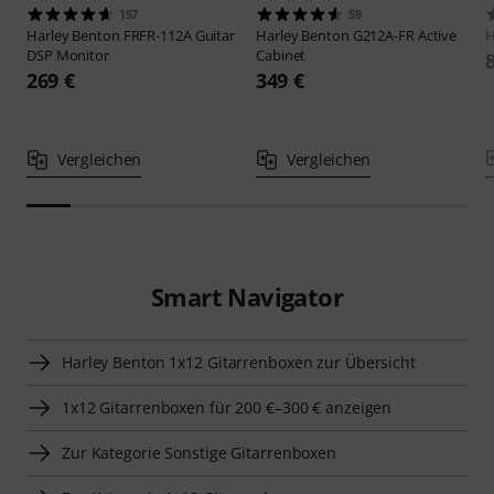
157
59
Harley Benton
FRFR-112A Guitar
Harley Benton
G212A-FR Active
H
DSP Monitor
Cabinet
269 €
349 €
Vergleichen
Vergleichen
Smart Navigator
Harley Benton 1x12 Gitarrenboxen zur Übersicht
1x12 Gitarrenboxen für 200 €–300 € anzeigen
Zur Kategorie Sonstige Gitarrenboxen