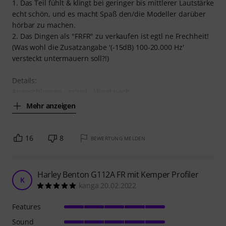
1. Das Teil fühlt & klingt bei geringer bis mittlerer Lautstärke
echt schön, und es macht Spaß den/die Modeller darüber
hörbar zu machen.
2. Das Dingen als "FRFR" zu verkaufen ist egtl ne Frechheit!
(Was wohl die Zusatzangabe '(-15dB) 100-20.000 Hz'
versteckt untermauern soll?!)
Details:
Angeschlossen - grins! - klingt nach
Mehr anzeigen
16
8
BEWERTUNG MELDEN
Harley Benton G112A FR mit Kemper Profiler
K
kanga 20.02.2022
Features
Sound