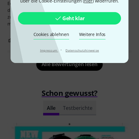
über die Cookie-Einstellungen (
hier
) widerrufen.
Equipment auf der Ladefläche. Wer kennt dies nicht. Um
dagegen geschützt zu sein habe ich mir dieses Hardcase
zugelegt. Eine bessere Hülle (seit 2005 im Einsatz) kann ich
Geht klar
mir nicht vorstellen.
Cookies ablehnen
Weitere Infos
2
0
BEWERTUNG MELDEN
·
Impressum
Datenschutzhinweise
Alle Bewertungen lesen
Schon gewusst?
Alle
Testberichte