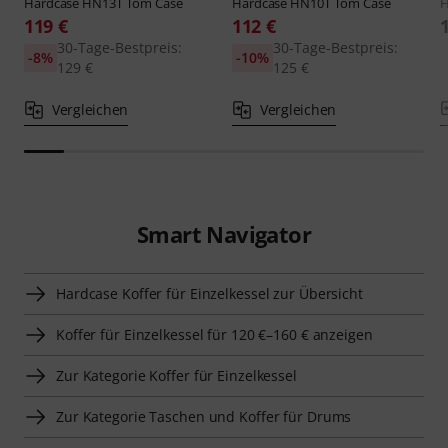
Hardcase
HN13T Tom Case
Hardcase
HN10T Tom Case
H
119 €
112 €
30-Tage-Bestpreis:
30-Tage-Bestpreis:
-8%
-10%
129 €
125 €
Vergleichen
Vergleichen
Smart Navigator
Hardcase Koffer für Einzelkessel zur Übersicht
Koffer für Einzelkessel für 120 €–160 € anzeigen
Zur Kategorie Koffer für Einzelkessel
Zur Kategorie Taschen und Koffer für Drums