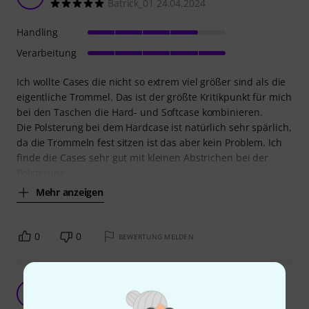
Batrick_01 24.04.2024
Handling
Verarbeitung
Ich wollte Cases die nicht so extrem viel größer sind als die
eigentliche Trommel. Das ist der größte Kritikpunkt für mich
bei den Taschen die Hard- und Softcase kombinieren.
Die Polsterung bei dem Hardcase ist natürlich sehr spärlich,
da die Trommeln fest sitzen ist das aber kein Problem. Ich
finde die Cases sehr gut mit kleinen Abstrichen bei der
Polsterung
Mehr anzeigen
0
0
BEWERTUNG MELDEN
SAFECASE!
S
SIevi 28.12.2021