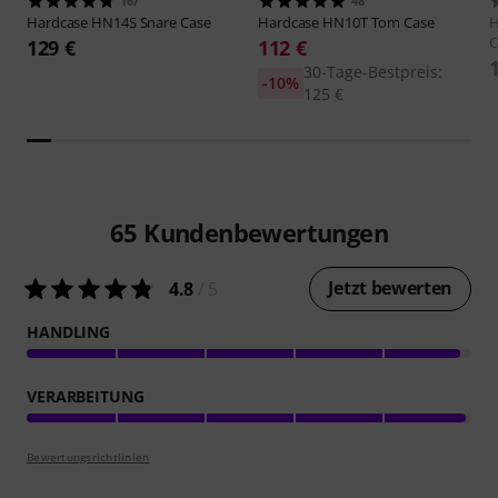
167
48
Hardcase
HN14S Snare Case
Hardcase
HN10T Tom Case
H
C
129 €
112 €
30-Tage-Bestpreis:
-10%
125 €
65
Kundenbewertungen
Jetzt bewerten
4.8
/ 5
HANDLING
VERARBEITUNG
Bewertungsrichtlinien