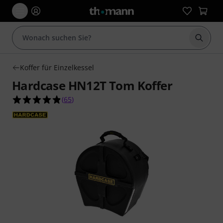
Suche 
Koffer für Einzelkessel
Hardcase HN12T Tom Koffer
4.8 von 5 Sternen aus 65 Kundenbewertungen
(
65
)