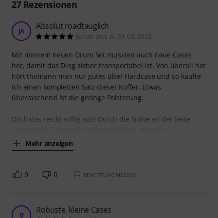
27
Rezensionen
Absolut roadtauglich
JA
Julian aus A. 31.03.2012
Mit meinem neuen Drum Set mussten auch neue Cases
her, damit das Ding sicher transportabel ist. Von überall her
hört thomann man nur gutes über Hardcase und so kaufte
ich einen kompletten Satz dieser Koffer. Etwas
überraschend ist die geringe Polsterung.
Doch das reicht völlig aus! Durch die Gurte an der Seite
werden die Trommeln so fest gehalten, dass ein
Mehr anzeigen
0
0
BEWERTUNG MELDEN
Robuste, kleine Cases
B