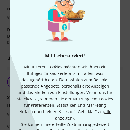
Handling
Verarbeitung
Das sind die besten Cases für Trommeln.
Die Stapelfunktion ist echt klasse.
Kann ich nur empfehlen, trotz etwas höherer Preise.
Mit Liebe serviert!
0
0
BEWERTUNG MELDEN
Mit unseren Cookies möchten wir Ihnen ein
fluffiges Einkaufserlebnis mit allem was
Ausgezeichnete Stabilität
dazugehört bieten. Dazu zählen zum Beispiel
C
Christian458 21.10.2009
passende Angebote, personalisierte Anzeigen
und das Merken von Einstellungen. Wenn das für
Stabilität
Sie okay ist, stimmen Sie der Nutzung von Cookies
für Präferenzen, Statistiken und Marketing
Handling
einfach durch einen Klick auf „Geht klar“ zu (
alle
Verarbeitung
anzeigen
).
Sie können Ihre erteilte Zustimmung jederzeit
Viele Muggen, rauher Transport, enger Platz und spitzes