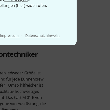
ellungen (
hier
) widerrufen.
·
Impressum
Datenschutzhinweise
ontechniker
nen jedweder Größe ist
end für jede Bühnencrew
er“. Umso hilfreicher ist
ualitativ hochwertiges
ht: Das Cart M 01 B von
egorie von Ausrüstung, die
Bedingungen