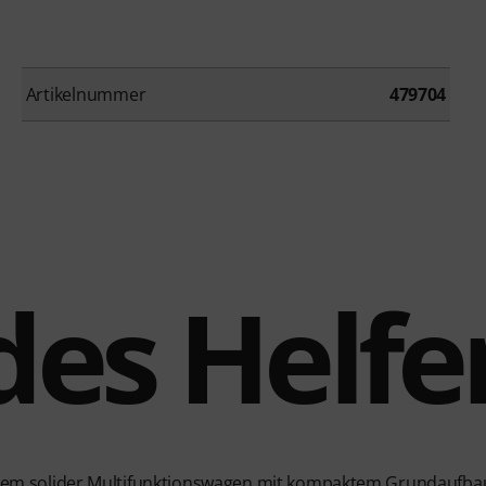
Artikelnummer
479704
des Helfe
xtrem solider Multifunktionswagen mit kompaktem Grundaufbau