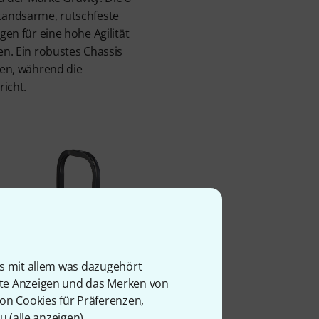
standsarme, rutschfeste
gen für eine hohe Agilität
n. Ein robustes Chassis
en, während die
icht.
is mit allem was dazugehört
rte Anzeigen und das Merken von
von Cookies für Präferenzen,
u (
alle anzeigen
).