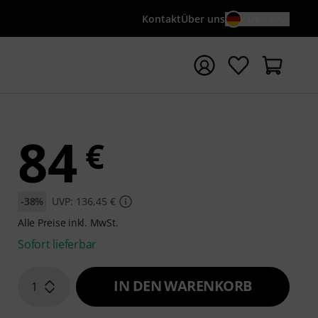
Kontakt
Über uns
DE / €
e mit Suchwort {searchTerm} starten
84
€
-38%
UVP: 136,45 €
Alle Preise inkl. MwSt.
Sofort lieferbar
IN DEN WARENKORB
1