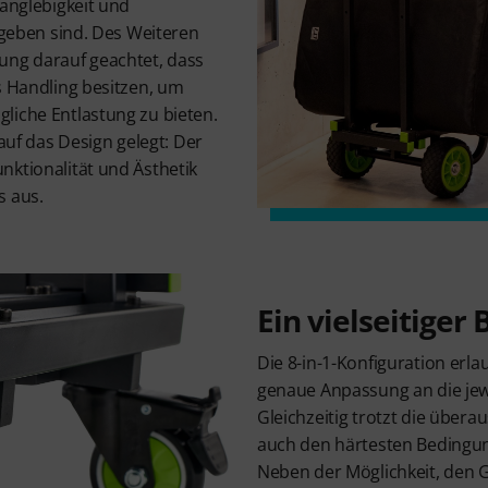
Langlebigkeit und
gegeben sind. Des Weiteren
ung darauf geachtet, dass
s Handling besitzen, um
liche Entlastung zu bieten.
 auf das Design gelegt: Der
nktionalität und Ästhetik
s aus.
Ein vielseitiger
Die 8-in-1-Konfiguration erl
genaue Anpassung an die jewe
Gleichzeitig trotzt die übera
auch den härtesten Bedingu
Neben der Möglichkeit, den Gr