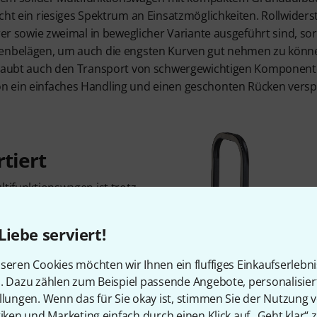
cht ein riesiges Spektrum an Einsatzmöglichkeiten. Rollwider
rer sowie zweimal in beweglicher Variante ausgeführt sind, sor
denbelägen, um auch die engsten Kurven gut nehmen zu könne
erlaubt auch den Transport von schwergewichtigen Komponent
 ein einfaches Handling und einen geschonten Rücken verspr
rtiert
ltifunktionswagen ist trotz
chts von nur 11kg ein sehr
ühnenhelfer, denn die
Liebe serviert!
einem soliden Stahlchassis,
werden kann. Eine Spurbreite
seren Cookies möchten wir Ihnen ein fluffiges Einkaufserlebn
einen festen Stand. Die
n. Dazu zählen zum Beispiel passende Angebote, personalisie
n Durchmesser von etwa
llungen. Wenn das für Sie okay ist, stimmen Sie der Nutzung 
ichen Räder einen
tiken und Marketing einfach durch einen Klick auf „Geht klar“ z