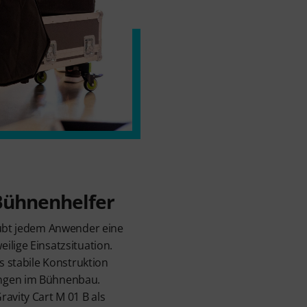
 Bühnenhelfer
aubt jedem Anwender eine
ilige Einsatzsituation.
us stabile Konstruktion
ngen im Bühnenbau.
avity Cart M 01 B als