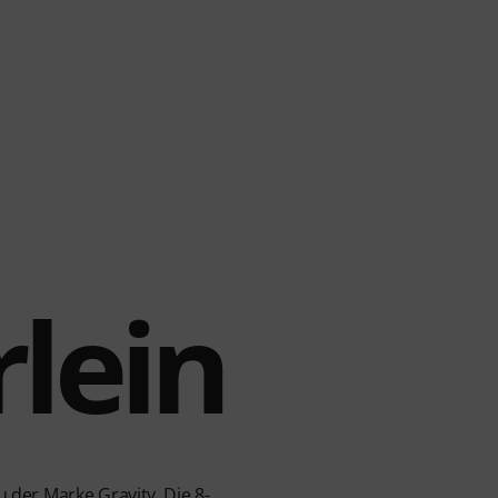
rlein
 der Marke Gravity. Die 8-