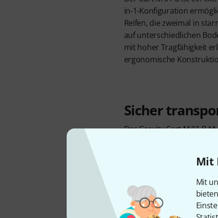
in-1-Konfiguration ermögli
Reifen, die zweimal in star
auf unterschiedlichen Bo
mit hoher Tragfähigkeit 
ergonomische Konstruktion
Sicher transpo
Der Gravity Cart M 01 B Mu
seines geringen Eigengewi
solider und belastbarer B
Mit 
Konstruktion besteht aus 
das bis zu 150kg belastet 
Mit un
von 0,41m sorgt dabei für 
biete
starren Räder haben eine
Einste
15cm, während die bewegl
Statis