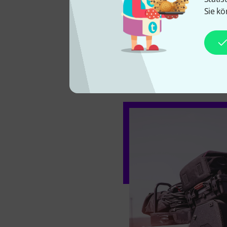
Durchmesser von 7,6cm ha
Sie kö
einer Feststellbremse ausg
Ladefläche lässt sich auf 
vergrößern, um auch grö
transportieren zu können.