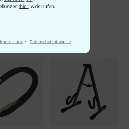
ellungen (
hier
) widerrufen.
l
·
Impressum
Datenschutzhinweise