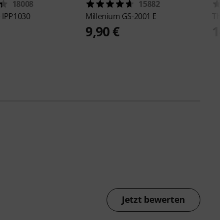
18008
15882
e
IPP1030
Millenium
GS-2001 E
T
9,90 €
1
Jetzt bewerten