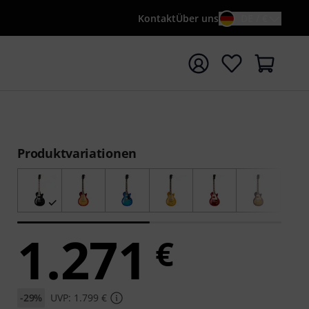
Kontakt
Über uns
DE / €
e mit Suchwort {searchTerm} starten
Produktvariationen
1.271
€
-29%
UVP: 1.799 €