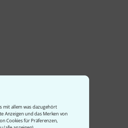
is mit allem was dazugehört
rte Anzeigen und das Merken von
von Cookies für Präferenzen,
u (
alle anzeigen
).