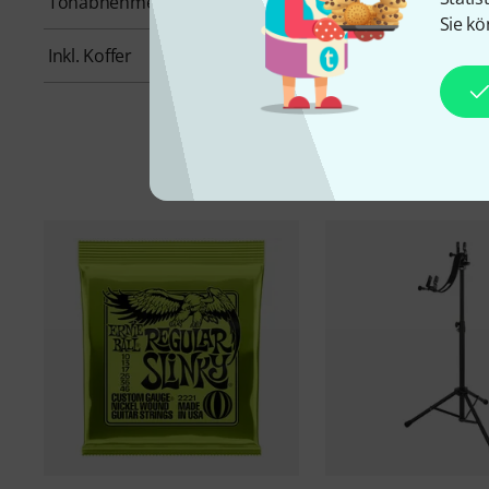
Tonabnehmerbestückung
HH
Sie kö
Inkl. Koffer
Nein