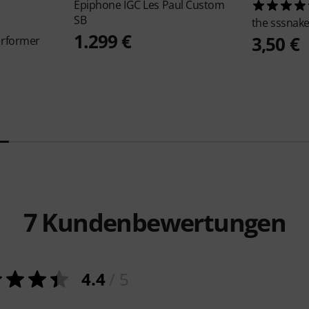
Epiphone
IGC Les Paul Custom
SB
the sssnak
1.299 €
3,50 €
erformer
7
Kundenbewertungen
4.4
/ 5