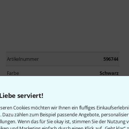
Artikelnummer
596744
Farbe
Schwarz
Decke
Ahorn
Liebe serviert!
Griffbrett
Palisander
seren Cookies möchten wir Ihnen ein fluffiges Einkaufserlebn
n. Dazu zählen zum Beispiel passende Angebote, personalisie
Mensur
628 mm
llungen. Wenn das für Sie okay ist, stimmen Sie der Nutzung 
tiken und Marketing einfach durch einen Klick auf „Geht klar“ z