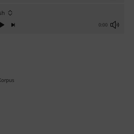
sh
0:00
 Korpus