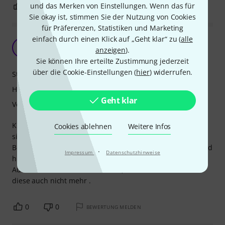
0
0
und das Merken von Einstellungen. Wenn das für
BEWERTUNG MELDEN
Sie okay ist, stimmen Sie der Nutzung von Cookies
für Präferenzen, Statistiken und Marketing
einfach durch einen Klick auf „Geht klar“ zu (
alle
Voll Zufrieden - Top
B
anzeigen
).
bassstoffel 25.02.2024
Sie können Ihre erteilte Zustimmung jederzeit
über die Cookie-Einstellungen (
hier
) widerrufen.
Stabilität
Handling
Geht klar
Verarbeitung
Klar gibt es Kleinigkeiten die nicht so sauber verarbeitet
Cookies ablehnen
Weitere Infos
sind, aber dafür stimmt Preis/Leistung. Stabil, fest, sicher.
Bei mir sind es die Deckel die nicht immer passen, vorn und
·
Impressum
Datenschutzhinweise
hinten, liegt an den Verschlüssen. Also vorn und hinten
Aufkleber drauf - verschiedene :-) dann vertauscht man
diese auch nicht mehr .
0
0
BEWERTUNG MELDEN