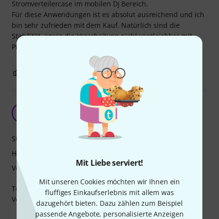
Stromverteilercase im mobilen Dj Bereich.
Für diese Anwendungen ist es absolut ausreichend und ich
bin sehr zufrieden mit dem Kauf. Natürlich sind die
Stabilität, sowie die Verarbeitung nicht vergleichbar mit
Proficases, aber für diesen Preis ist das Case unschlagbar.
0
0
BEWERTUNG MELDEN
Rack 8U Eco 40
PV
Paul Voigt 17.12.2021
Stabilität
Handling
Mit Liebe serviert!
Verarbeitung
Mit unseren Cookies möchten wir Ihnen ein
Top Rack Case
fluffiges Einkaufserlebnis mit allem was
Verarbeitung Top
dazugehört bieten. Dazu zählen zum Beispiel
passende Angebote, personalisierte Anzeigen