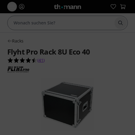
Suche 
Racks
Flyht Pro Rack 8U Eco 40
4.5 von 5 Sternen aus 41 Kundenbewertungen
(
41
)