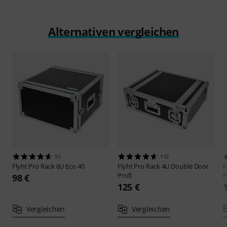
Alternativen vergleichen
51
112
Flyht Pro
Rack 6U Eco 40
Flyht Pro
Rack 4U Double Door
F
Profi
F
98 €
125 €
Vergleichen
Vergleichen