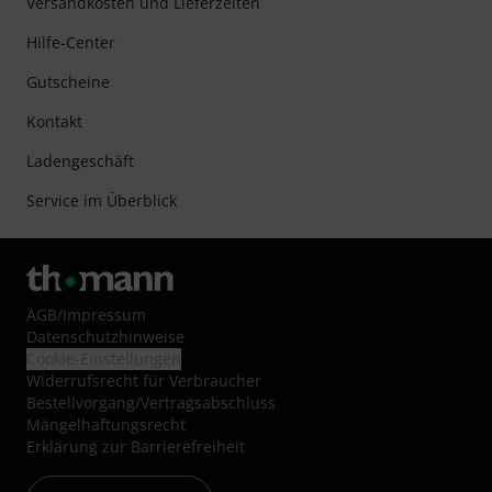
Versandkosten und Lieferzeiten
Hilfe-Center
Gutscheine
Kontakt
Ladengeschäft
Service im Überblick
AGB
/
Impressum
Datenschutzhinweise
Cookie-Einstellungen
Widerrufsrecht für Verbraucher
Bestellvorgang/Vertragsabschluss
Mängelhaftungsrecht
Erklärung zur Barrierefreiheit