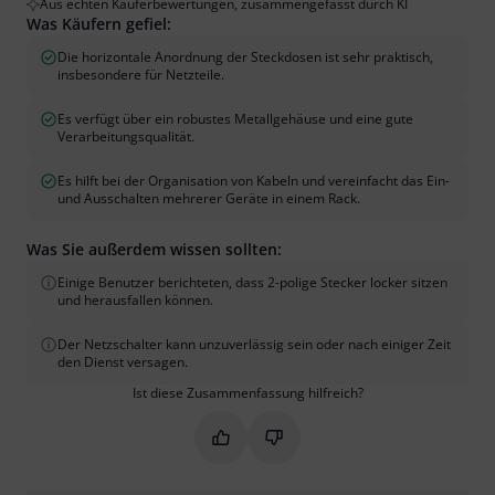
Aus echten Käuferbewertungen, zusammengefasst durch KI
Was Käufern gefiel:
Die horizontale Anordnung der Steckdosen ist sehr praktisch,
insbesondere für Netzteile.
Es verfügt über ein robustes Metallgehäuse und eine gute
Verarbeitungsqualität.
Es hilft bei der Organisation von Kabeln und vereinfacht das Ein-
und Ausschalten mehrerer Geräte in einem Rack.
Was Sie außerdem wissen sollten:
Einige Benutzer berichteten, dass 2-polige Stecker locker sitzen
und herausfallen können.
Der Netzschalter kann unzuverlässig sein oder nach einiger Zeit
den Dienst versagen.
Ist diese Zusammenfassung hilfreich?
Markieren Sie diese Zusammenfassung
Markieren Sie diese Zusammen