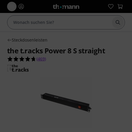
Suche 
Steckdosenleisten
the t.racks Power 8 S straight
4.7 von 5 Sternen aus 469 Kundenbewertungen
(
469
)