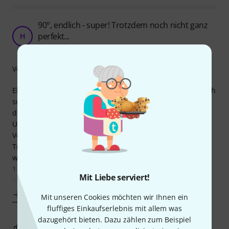
90°, endlich - super! Trotzdem noch nicht ganz
perfekt...
H
Howy 02.05.2022
Verarbeitung
Ehrlich gesagt wundert es mich, dass am Markt immer noch
so viele 45° Steckerleisten zu finden sind - die machen in
der Praxis in den wenigsten Situationen Sinn.
Umso besser, dass hier endlich eine 90° Variante zur
Verfügung steht.
Trotzdem würde ich mir noch zwei Verbesserungen
wünschen:
1. Die Anschlüsse/Dosen sind doch sehr eng beieinander -
Mit Liebe serviert!
etwas mehr
Mehr anzeigen
Mit unseren Cookies möchten wir Ihnen ein
fluffiges Einkaufserlebnis mit allem was
dazugehört bieten. Dazu zählen zum Beispiel
3
1
BEWERTUNG MELDEN