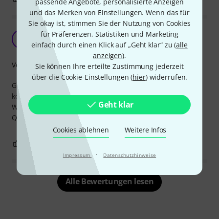
passende Angebote, personalisierte Anzeigen
und das Merken von Einstellungen. Wenn das für
Sie okay ist, stimmen Sie der Nutzung von Cookies
Praktische Steckdosenleiste 19“
für Präferenzen, Statistiken und Marketing
F
FRMusik.bandcamp.com 13.03.2022
einfach durch einen Klick auf „Geht klar“ zu (
alle
anzeigen
).
Verarbeitung
Sie können Ihre erteilte Zustimmung jederzeit
über die Cookie-Einstellungen (
hier
) widerrufen.
Gute Entscheidung. Durch querstehende Dosen
können viele Steckernetzteile quer eingesteckt werden.
Geht klar
War eine gute Entscheiung.
Qualität und Preis stimmen
Cookies ablehnen
Weitere Infos
0
1
BEWERTUNG MELDEN
·
Impressum
Datenschutzhinweise
Alle Bewertungen lesen