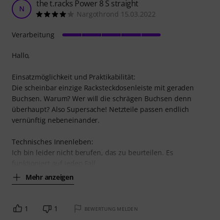
the t.racks Power 8 S straight
N
Nargothrond 15.03.2022
Verarbeitung
Hallo,
Einsatzmöglichkeit und Praktikabilität:
Die scheinbar einzige Racksteckdosenleiste mit geraden
Buchsen. Warum? Wer will die schrägen Buchsen denn
überhaupt? Also Supersache! Netzteile passen endlich
vernünftig nebeneinander.
Technisches Innenleben:
Ich bin leider nicht berufen, das zu beurteilen. Es
funktioniert auf jeden Fall
Mehr anzeigen
1
1
BEWERTUNG MELDEN