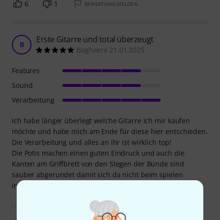
6
1
BEWERTUNG MELDEN
Erste Gitarre und total überzeugt
B
Bagheera 21.01.2025
Features
Sound
Verarbeitung
Ich habe länger überlegt welche Gitarre ich mir kaufen
möchte und habe mich am Ende für diese hier entschieden.
Die Verarbeitung und alles an ihr ist wirklich top!
Die Potis machen einen guten Eindruck und auch die
Kanten am Griffbrett von den Stegen der Bünde sind
sauber abgerundet damit sich da nicht beim spielen
irgendwie dran hängen bleibt!
Habe