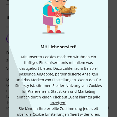
Mehr anzeigen
1
0
BEWERTUNG MELDEN
Einfach Top!
G
Gianni249 17.12.2024
Mit Liebe serviert!
Features
Mit unseren Cookies möchten wir Ihnen ein
Sound
fluffiges Einkaufserlebnis mit allem was
dazugehört bieten. Dazu zählen zum Beispiel
Verarbeitung
passende Angebote, personalisierte Anzeigen
Die Squier CV 70s Strat LRL OWT ist eine hervorragende E-
und das Merken von Einstellungen. Wenn das für
Gitarre, die sowohl im Klang als auch in der Verarbeitung
Sie okay ist, stimmen Sie der Nutzung von Cookies
überzeugt. Der Vintage-Style und die hochwertige
für Präferenzen, Statistiken und Marketing
Lackierung verleihen ihr ein ansprechendes Aussehen. Die
einfach durch einen Klick auf „Geht klar“ zu (
alle
Tonabnehmer liefern einen warmen, klaren Sound, der
anzeigen
).
ideal für Rock, Blues und Pop ist. Zudem ist das Spielgefühl
Sie können Ihre erteilte Zustimmung jederzeit
dank des komfortablen Halses einfach
über die Cookie-Einstellungen (
hier
) widerrufen.