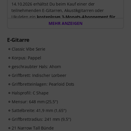
14.10.2026 erhältst Du beim Kauf einer der
teilnehmenden E-Gitarren, Akustikgitarren oder
Ukulelen ein
kostenloses 3-Monats-Abonnement für
einen Onlinekurs von music2me im Wert von EUR
MEHR ANZEIGEN
57,00
. Nach dem Versand deiner Bestellung bekommst
du den Freischaltcode automatisch per E-Mail
E-Gitarre
zugesendet. Das music2me Abo endet nach Ablauf
automatisch.
Classic Vibe Serie
Music2Me, dein Online-Lernportal für Musik mit einem
Korpus: Pappel
pädagogischen Konzept von studierten Musiklehrern.
geschraubter Hals: Ahorn
Ausgezeichnet mit dem deutschen Bildungs-Award
2025/2026 in der Kategorie “E-Learning
Griffbrett: Indischer Lorbeer
Instrumentalunterricht”! Mit über 400 Gitarren
Griffbretteinlagen: Pearloid Dots
Videolektionen für Anfänger und Fortgeschrittene – von
Halsprofil: C Shape
Pop, Rock und Blues bis Metal und mehr. Mit
persönlichem Support per Chat, Noten zum
Mensur: 648 mm (25,5")
Ausdrucken sowie intelligentem Videoplayer mit
Sattelbreite: 41,9 mm (1,65")
Übungsfunktion, Zeitlupe und weitere Features.
Griffbrettradius: 241 mm (9,5")
21 Narrow Tall Bünde