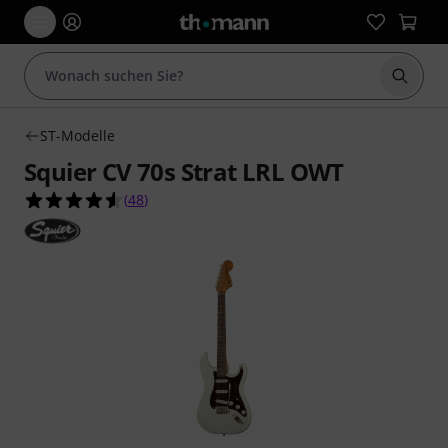
Suche 
ST-Modelle
Squier CV 70s Strat LRL OWT
4.6 von 5 Sternen aus 48 Kundenbewertungen
(
48
)