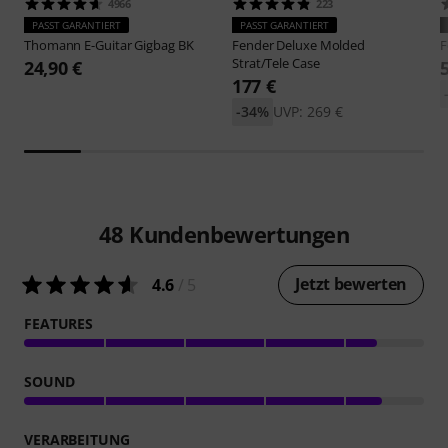
4966
223
PASST GARANTIERT
PASST GARANTIERT
Thomann
E-Guitar Gigbag BK
Fender
Deluxe Molded
F
Strat/Tele Case
24,90 €
177 €
-34%
UVP: 269 €
48
Kundenbewertungen
Jetzt bewerten
4.6
/ 5
FEATURES
SOUND
VERARBEITUNG