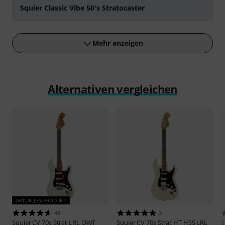
Squier Classic Vibe 50's Stratocaster
abspielen
Mehr anzeigen
Alternativen vergleichen
AKTUELLES PRODUKT
48
3
Squier
CV 70s Strat LRL OWT
Squier
CV 70s Strat HT HSS LRL
S