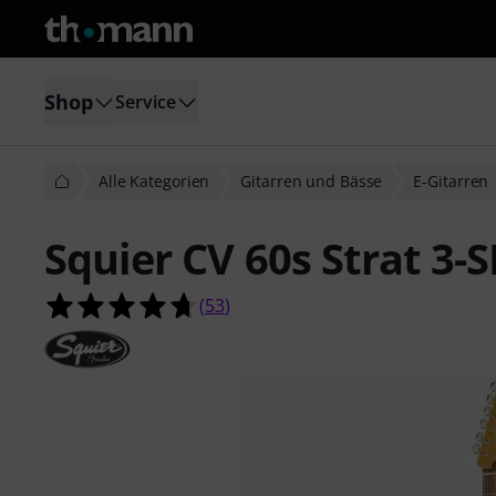
Shop
Service
Alle Kategorien
Gitarren und Bässe
E-Gitarren
Squier CV 60s Strat 3-
4.7 von 5 Sternen aus 53 Kundenb
(
53
)