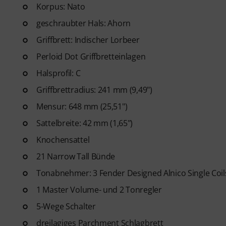
Gitarren Videolektionen für A
Korpus: Nato
Blues bis Metal und mehr. Mit
geschraubter Hals: Ahorn
Ausdrucken sowie intelligente
Griffbrett: Indischer Lorbeer
weitere Features.
Perloid Dot Griffbretteinlagen
Halsprofil: C
Griffbrettradius: 241 mm (9,49")
Mensur: 648 mm (25,51")
Sattelbreite: 42 mm (1,65")
Knochensattel
21 Narrow Tall Bünde
Tonabnehmer: 3 Fender Designed Alnico Single Coil
1 Master Volume- und 2 Tonregler
5-Wege Schalter
dreilagiges Parchment Schlagbrett