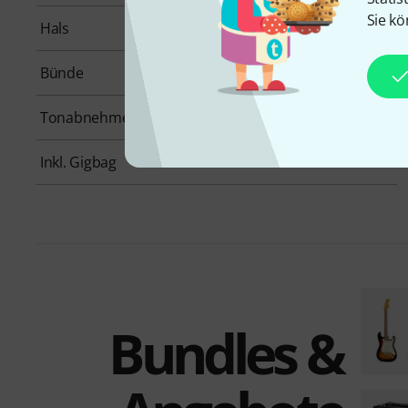
Sie kö
Hals
Ahorn
Bünde
21
Tonabnehmerbestückung
SSS
Inkl. Gigbag
Nein
Bundles &