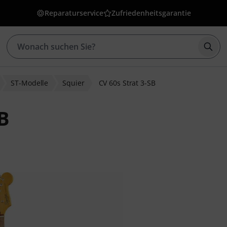
Reparaturservice
Zufriedenheitsgarantie
Such
ST-Modelle
Squier
CV 60s Strat 3-SB
SB
ewertungen