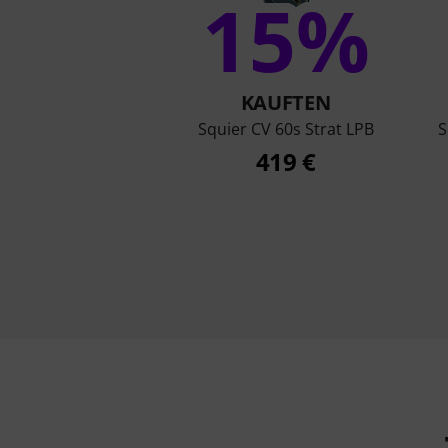
15%
KAUFTEN
Squier CV 60s Strat LPB
S
419 €