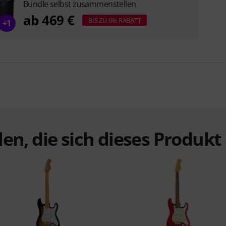
Bundle selbst zusammenstellen
ab 469 €
BIS ZU 6% RABATT
+1
en, die sich dieses Produk