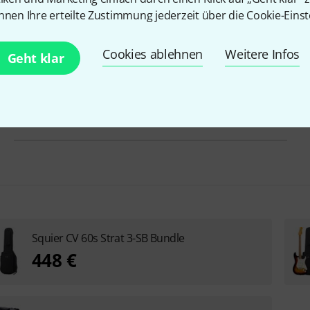
nnen Ihre erteilte Zustimmung jederzeit über die Cookie-Einst
Griffbrett
Indian Laurel
Cookies ablehnen
Weitere Infos
Mensur
648 mm
Geht klar
Tremolo
Vintage
Inkl. Koffer
Nein
Squier CV 60s Strat 3-SB Bundle
448 €