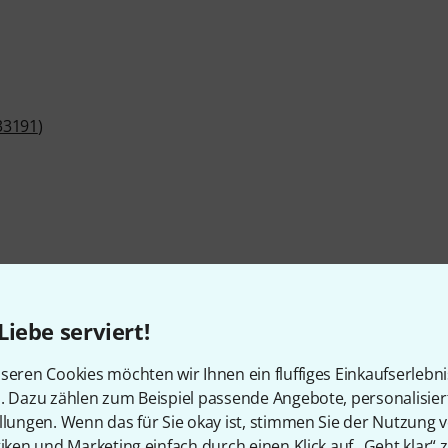
33191
)
Liebe serviert!
Artikelnummer
468414
seren Cookies möchten wir Ihnen ein fluffiges Einkaufserlebn
Farbe
Sunburst
n. Dazu zählen zum Beispiel passende Angebote, personalisie
llungen. Wenn das für Sie okay ist, stimmen Sie der Nutzung 
Decke
Keine
tiken und Marketing einfach durch einen Klick auf „Geht klar“ z