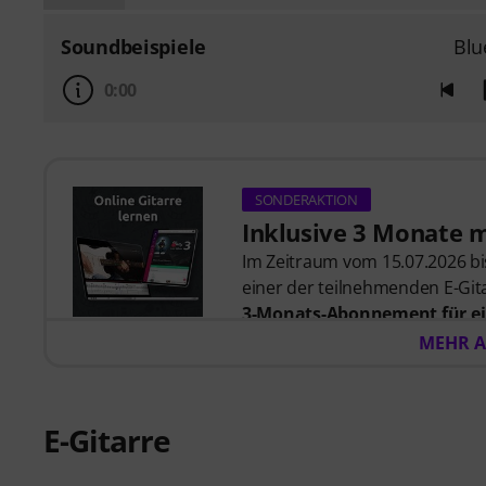
Soundbeispiele
Blu
0:00
SONDERAKTION
Inklusive 3 Monate 
Im Zeitraum vom 15.07.2026 bis
einer der teilnehmenden E-Gita
3-Monats-Abonnement für ei
57,00
. Nach dem Versand dein
MEHR A
automatisch per E-Mail zuges
automatisch.
Music2Me, dein Online-Lernpo
E-Gitarre
studierten Musiklehrern. Aus
2025/2026 in der Kategorie “E-