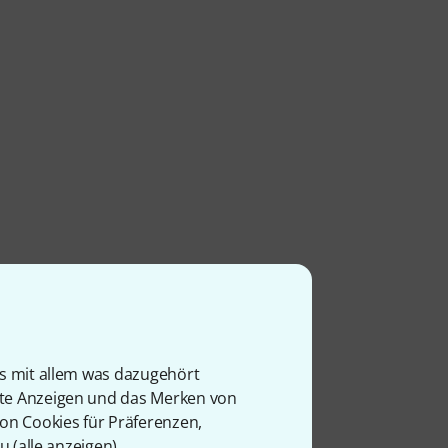
is mit allem was dazugehört
rte Anzeigen und das Merken von
von Cookies für Präferenzen,
u (
alle anzeigen
).