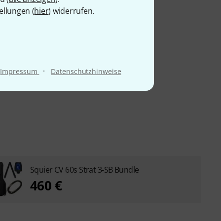
ellungen (
hier
) widerrufen.
·
Impressum
Datenschutzhinweise
Squier CV 60s Strat 3-SB Bundle
460 €