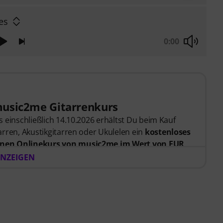
es
0:00
music2me Gitarrenkurs
 einschließlich 14.10.2026 erhältst Du beim Kauf
rren, Akustikgitarren oder Ukulelen ein
kostenloses
nen Onlinekurs von music2me im Wert von EUR
er Bestellung bekommst du den Freischaltcode
NZEIGEN
endet. Das music2me Abo endet nach Ablauf
rtal für Musik mit einem pädagogischen Konzept von
gezeichnet mit dem deutschen Bildungs-Award
Learning Instrumentalunterricht”! Mit über 400