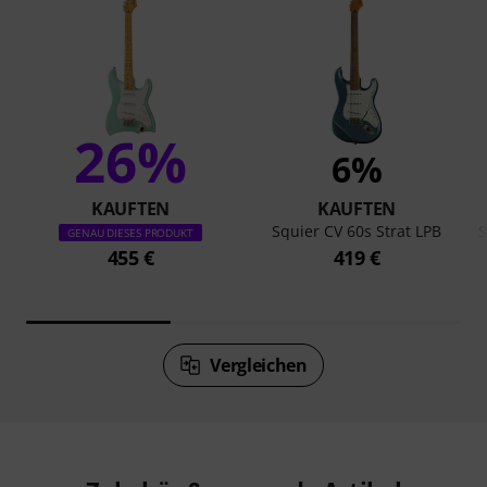
26%
6%
KAUFTEN
KAUFTEN
Squier CV 60s Strat LPB
S
GENAU DIESES PRODUKT
455 €
419 €
Vergleichen