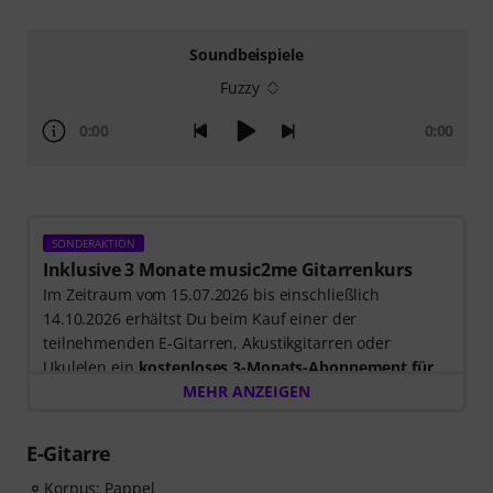
Soundbeispiele
Fuzzy
0:00
0:00
SONDERAKTION
Inklusive 3 Monate music2me Gitarrenkurs
Im Zeitraum vom 15.07.2026 bis einschließlich
14.10.2026 erhältst Du beim Kauf einer der
teilnehmenden E-Gitarren, Akustikgitarren oder
Ukulelen ein
kostenloses 3-Monats-Abonnement für
einen Onlinekurs von music2me im Wert von EUR
MEHR ANZEIGEN
57,00
. Nach dem Versand deiner Bestellung bekommst
du den Freischaltcode automatisch per E-Mail
E-Gitarre
zugesendet. Das music2me Abo endet nach Ablauf
automatisch.
Korpus: Pappel