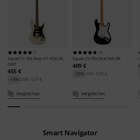
3
31
Squier
CV 70s Strat HT HSS LRL
Squier
CV 50s Strat MN BK
S
OWT
409 €
455 €
-23%
UVP: 529 €
-14%
UVP: 529 €
Vergleichen
Vergleichen
Smart Navigator