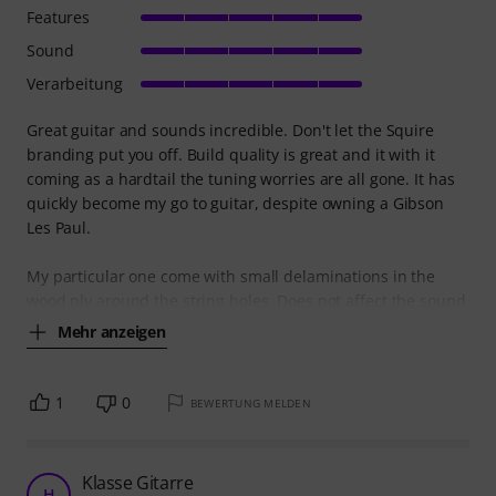
Features
Sound
Verarbeitung
Great guitar and sounds incredible. Don't let the Squire
branding put you off. Build quality is great and it with it
coming as a hardtail the tuning worries are all gone. It has
quickly become my go to guitar, despite owning a Gibson
Les Paul.
My particular one come with small delaminations in the
wood ply around the string holes. Does not affect the sound
Mehr anzeigen
1
0
BEWERTUNG MELDEN
Klasse Gitarre
H