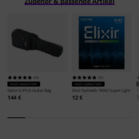
Zubehör & passende Artikel
656
552
PASST GARANTIERT
PASST GARANTIERT
Gator
G-PG E-Guitar Bag
Elixir
Optiweb 19002 Super Light
144 €
12 €