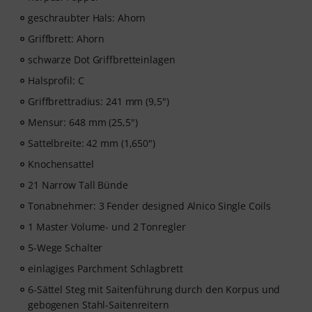
Music2Me, dein Online-Lernportal für Musik mit einem
geschraubter Hals: Ahorn
pädagogischen Konzept von studierten Musiklehrern.
Griffbrett: Ahorn
Ausgezeichnet mit dem deutschen Bildungs-Award
2025/2026 in der Kategorie “E-Learning
schwarze Dot Griffbretteinlagen
Instrumentalunterricht”! Mit über 400 Gitarren
Halsprofil: C
Videolektionen für Anfänger und Fortgeschrittene – von
Griffbrettradius: 241 mm (9,5")
Pop, Rock und Blues bis Metal und mehr. Mit
persönlichem Support per Chat, Noten zum
Mensur: 648 mm (25,5")
Ausdrucken sowie intelligentem Videoplayer mit
Sattelbreite: 42 mm (1,650")
Übungsfunktion, Zeitlupe und weitere Features.
Knochensattel
21 Narrow Tall Bünde
Tonabnehmer: 3 Fender designed Alnico Single Coils
1 Master Volume- und 2 Tonregler
5-Wege Schalter
einlagiges Parchment Schlagbrett
6-Sättel Steg mit Saitenführung durch den Korpus und
gebogenen Stahl-Saitenreitern