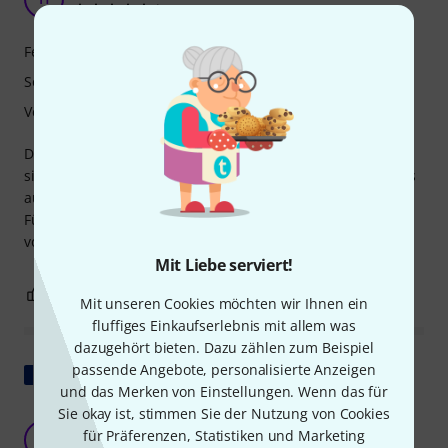
hrzgg 16.07.2026
Features
Sound
Verarbeitung
Diese Gitarre ist wirklich klasse! Sie klingt wirklich gut und
sieht mit dem Surf-Green und dem glänzenden Ahorn-Hals
auch noch richtig cool aus.
Für mich eine klare Empfehlung. Ihrem Preis mMn. weit
voraus!
Mit Liebe serviert!
0
0
BEWERTUNG MELDEN
Mit unseren Cookies möchten wir Ihnen ein
fluffiges Einkaufserlebnis mit allem was
dazugehört bieten. Dazu zählen zum Beispiel
passende Angebote, personalisierte Anzeigen
Original zeigen
und das Merken von Einstellungen. Wenn das für
Sie okay ist, stimmen Sie der Nutzung von Cookies
Eine sehr attraktive Gitarre, endlich ohne
für Präferenzen, Statistiken und Marketing
Vibrato!
C