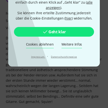
einfach durch einen Klick auf „Geht klar“ zu (
alle
Cyril9502 16.11.2025
anzeigen
).
Sie können Ihre erteilte Zustimmung jederzeit
Features
über die Cookie-Einstellungen (
hier
) widerrufen.
Sound
Verarbeitung
Geht klar
Diese Surf Green Gitarre ist einfach umwerfend, genau die,
von der ich so lange geträumt habe… Selbst unverstärkt
Cookies ablehnen
Weitere Infos
klingt sie schon fantastisch, und ich kann definitiv sagen,
dass ich die Tonabnehmer nicht austauschen werde. Ein
·
Impressum
Datenschutzhinweise
voller Erfolg! Ich würde sogar sagen, dass sie mir viel besser
gefällt als die Fender… Knochensattel… eine viel
traditionellere und ästhetisch ansprechendere Stimmung
als bei der Fender-Version usw. Außerdem hat sie sich in
der ersten Stunde immer wieder verstimmt… normal,
wahrscheinlich wegen der langen Lagerung… Seitdem hat
sie sich keinen Millimeter bewegt… Sie ist unglaublich
stimmstabil, selbst bei Bendings… Definitiv eine sehr gute
Gitarre. Gut gemacht, Squier!