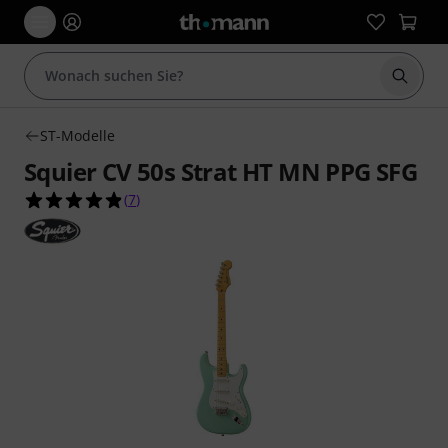
Suche 
ST-Modelle
Squier CV 50s Strat HT MN PPG SFG
4.9 von 5 Sternen aus 7 Kundenbewertungen
(
7
)