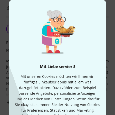
3
0
BEWERTUNG MELDEN
Gute Wahl!
H
Hensen1303 10.06.2024
Reinigungswirkung
Pflegewirkung
Ich habe einige Schätze zu Hause, und die Äxte, die mit zum
Mit Liebe serviert!
Job auf die Bühne genommen werden, wollen gepflegt sein.
Als Nerd bzw. Pedant habe ich es nicht gern, wenn Schweiß
Mit unseren Cookies möchten wir Ihnen ein
von Hand und Arm am Korpus und den Metallzeilen kleben.
fluffiges Einkaufserlebnis mit allem was
Nach jahrelanger Nutzung dieser Tücher (mein erstes Cloth
dazugehört bieten. Dazu zählen zum Beispiel
habe ich noch immer, vor einigen Jahren hier bestellt) kann
passende Angebote, personalisierte Anzeigen
ich behaupten, dass
und das Merken von Einstellungen. Wenn das für
Mehr anzeigen
Sie okay ist, stimmen Sie der Nutzung von Cookies
für Präferenzen, Statistiken und Marketing