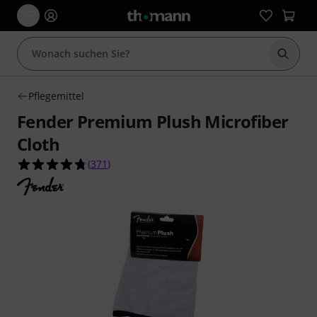
Suche 
Pflegemittel
Fender Premium Plush Microfiber
Cloth
4.7 von 5 Sternen aus 371 Kundenbewertungen
(
371
)