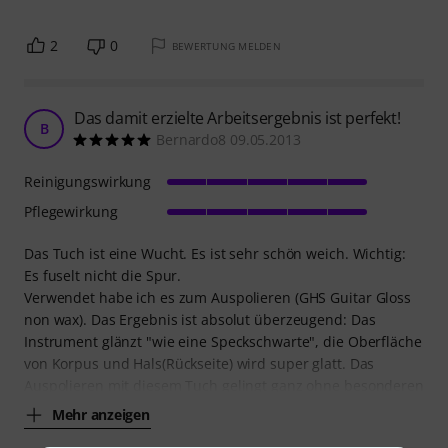
2
0
BEWERTUNG MELDEN
Das damit erzielte Arbeitsergebnis ist perfekt!
B
Bernardo8 09.05.2013
Reinigungswirkung
Pflegewirkung
Das Tuch ist eine Wucht. Es ist sehr schön weich. Wichtig:
Es fuselt nicht die Spur.
Verwendet habe ich es zum Auspolieren (GHS Guitar Gloss
non wax). Das Ergebnis ist absolut überzeugend: Das
Instrument glänzt "wie eine Speckschwarte", die Oberfläche
von Korpus und Hals(Rückseite) wird super glatt. Das
Auspolieren mit diesem Tuch gelingt ganz ohne besonderen
Mehr anzeigen