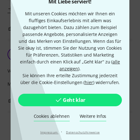
Mit Liebe serviert!
Mehr anzeigen
Mit unseren Cookies möchten wir Ihnen ein
fluffiges Einkaufserlebnis mit allem was
dazugehört bieten. Dazu zählen zum Beispiel
0
0
BEWERTUNG MELDEN
passende Angebote, personalisierte Anzeigen
und das Merken von Einstellungen. Wenn das für
Sie okay ist, stimmen Sie der Nutzung von Cookies
Sieht toll aus und tut was es soll
M
für Präferenzen, Statistiken und Marketing
MusicBySterl 30.04.2021
einfach durch einen Klick auf „Geht klar“ zu (
alle
anzeigen
).
Verarbeitung
Sie können Ihre erteilte Zustimmung jederzeit
über die Cookie-Einstellungen (
hier
) widerrufen.
Mega Design, Sound ist auch super. Liebe es
Geht klar
0
0
BEWERTUNG MELDEN
Cookies ablehnen
Weitere Infos
Alle Bewertungen lesen
·
Impressum
Datenschutzhinweise