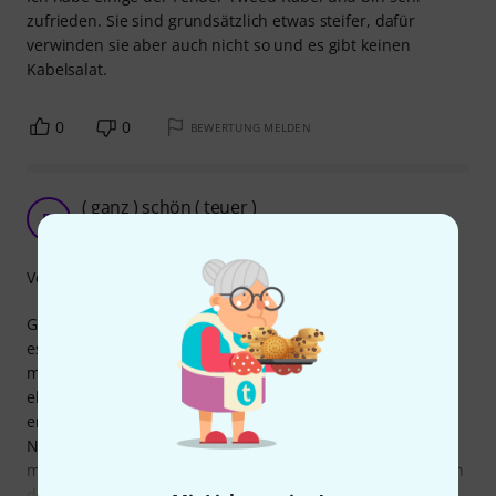
zufrieden. Sie sind grundsätzlich etwas steifer, dafür
verwinden sie aber auch nicht so und es gibt keinen
Kabelsalat.
0
0
BEWERTUNG MELDEN
( ganz ) schön ( teuer )
R!
rjki ! 02.04.2024
Verarbeitung
Gebe zu, habe dieses Kabel in ersterLinie gekauft, weil ich
es leiden mag. Ich benutze zwei davon am Effekt-Loop
meines beigefarbenen Wohnzimmer-Amps, dort fällt es
eher angenehm auf. Zudem benutze ich dort das
entsprechende Gitarren-Kabel.
Neben der Optik gefällt auch die Qualität, elektrisch und
mechanisch sehr gut. Das Kabel ist zwar fest, aber selbst in
der