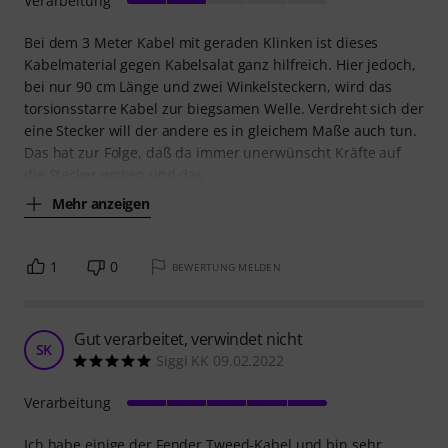
Verarbeitung
Bei dem 3 Meter Kabel mit geraden Klinken ist dieses
Kabelmaterial gegen Kabelsalat ganz hilfreich. Hier jedoch,
bei nur 90 cm Länge und zwei Winkelsteckern, wird das
torsionsstarre Kabel zur biegsamen Welle. Verdreht sich der
eine Stecker will der andere es in gleichem Maße auch tun.
Das hat zur Folge, daß da immer unerwünscht Kräfte auf
die Stecker wirken und das
Mehr anzeigen
1
0
BEWERTUNG MELDEN
Gut verarbeitet, verwindet nicht
SK
Siggi KK 09.02.2022
Verarbeitung
Ich habe einige der Fender Tweed-Kabel und bin sehr