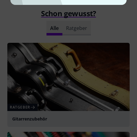
Schon gewusst?
Alle
Ratgeber
RATGEBER
Gitarrenzubehör