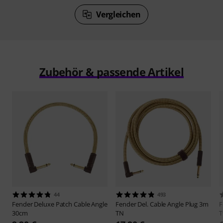
Vergleichen
Zubehör & passende Artikel
44
493
Fender
Deluxe Patch Cable Angle
Fender
Del. Cable Angle Plug 3m
F
30cm
TN
T