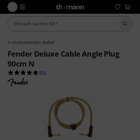
Suche 
Instrumenten Kabel
Fender Deluxe Cable Angle Plug
90cm N
4.9 von 5 Sternen aus 89 Kundenbewertungen
(
89
)