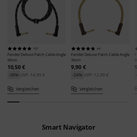
107
44
Fender
Deluxe Patch Cable Angle
Fender
Deluxe Patch Cable Angle
F
90cm
30cm
9
10,50 €
9,90 €
-30%
UVP: 14,99 €
-24%
UVP: 12,99 €
Vergleichen
Vergleichen
Smart Navigator