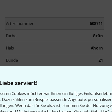
Artikelnummer
608711
Farbe
Grün
Hals
Ahorn
Bünde
21
Tonabnehmerbestückung
SS
Liebe serviert!
Inkl. Koffer
Ja
seren Cookies möchten wir Ihnen ein fluffiges Einkaufserlebn
n. Dazu zählen zum Beispiel passende Angebote, personalisie
llungen. Wenn das für Sie okay ist, stimmen Sie der Nutzung 
tiken und Marketing einfach durch einen Klick auf „Geht klar“ z