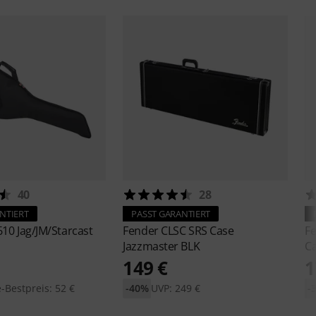
40
28
NTIERT
PASST GARANTIERT
610 Jag/JM/Starcast
Fender
CLSC SRS Case
F
Jazzmaster BLK
C
149 €
1
-Bestpreis: 52 €
-40%
UVP: 249 €
-