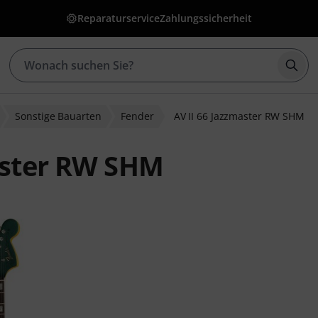
Reparaturservice
Zahlungssicherheit
Such
Sonstige Bauarten
Fender
AV II 66 Jazzmaster RW SHM
aster RW SHM