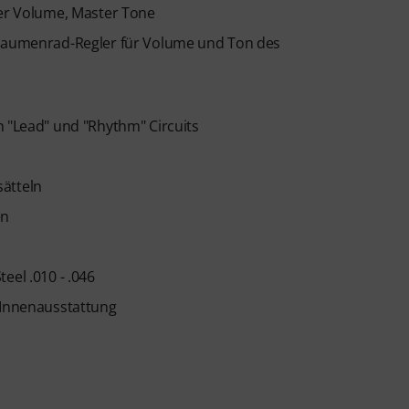
ter Volume, Master Tone
2 Daumenrad-Regler für Volume und Ton des
n "Lead" und "Rhythm" Circuits
sätteln
en
eel .010 - .046
 Innenausstattung