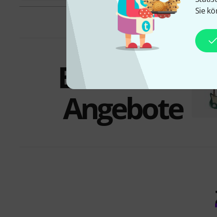
Sie kö
Bundles &
Angebote