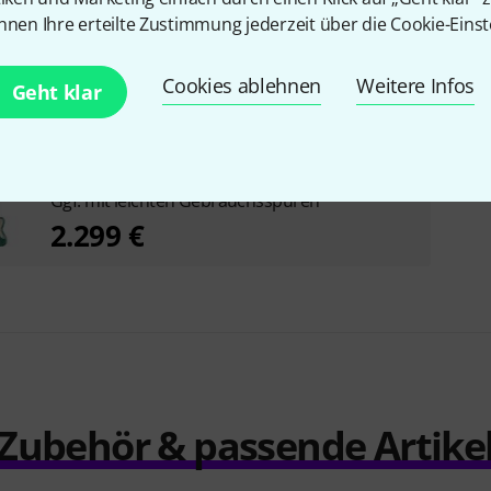
nnen Ihre erteilte Zustimmung jederzeit über die Cookie-Einst
Cookies ablehnen
Weitere Infos
Geht klar
Fender AV II 66 Jazzmaster RW B-Stock
Ggf. mit leichten Gebrauchsspuren
2.299 €
Zubehör & passende Artike