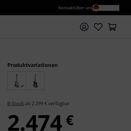
Kontakt
Über uns
DE / €
e mit Suchwort {searchTerm} starten
Produktvariationen
B-Stock
ab 2.299 € verfügbar
2.474
€