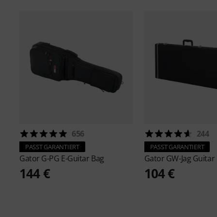
656
244
PASST GARANTIERT
PASST GARANTIERT
Gator
G-PG E-Guitar Bag
Gator
GW-Jag Guitar
144 €
104 €