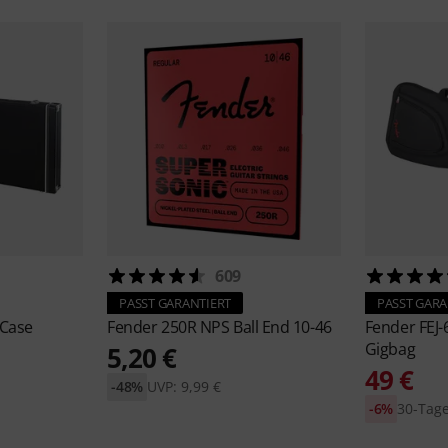
609
PASST GARANTIERT
PASST GARA
 Case
Fender
250R NPS Ball End 10-46
Fender
FEJ-
Gigbag
5,20 €
49 €
-48%
UVP: 9,99 €
-6%
30-Tage