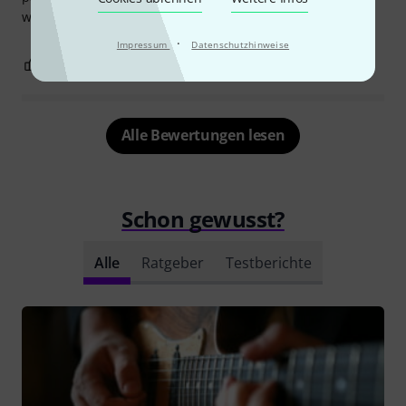
welchen Stil Sie spielen. Absolut erstklassig.
·
Impressum
Datenschutzhinweise
0
0
BEWERTUNG MELDEN
Alle Bewertungen lesen
Schon gewusst?
Alle
Ratgeber
Testberichte