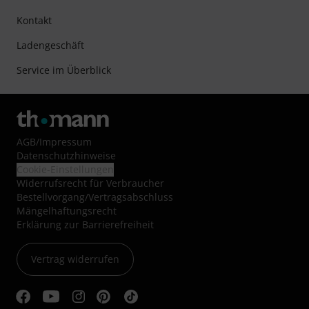
Kontakt
Ladengeschäft
Service im Überblick
AGB
/
Impressum
Datenschutzhinweise
Cookie-Einstellungen
Widerrufsrecht für Verbraucher
Bestellvorgang/Vertragsabschluss
Mängelhaftungsrecht
Erklärung zur Barrierefreiheit
Vertrag widerrufen