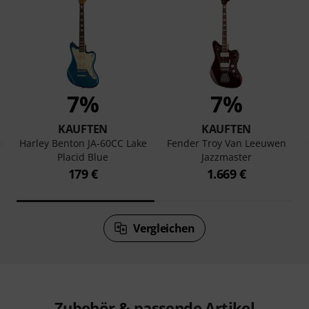
7%
7%
KAUFTEN
KAUFTEN
h
Harley Benton JA-60CC Lake
Fender Troy Van Leeuwen
Placid Blue
Jazzmaster
179 €
1.669 €
Vergleichen
Zubehör & passende Artikel