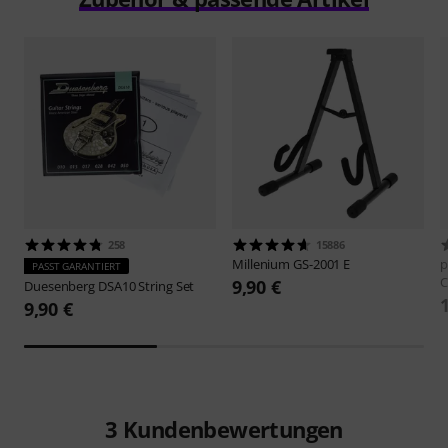
258
15886
Millenium
GS-2001 E
p
PASST GARANTIERT
C
9,90 €
Duesenberg
DSA10 String Set
9,90 €
3
Kundenbewertungen