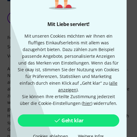
Eine wahnsinnig gute Gitarre, eine Duesenberg
Paloma Black Custom.
F
Mit Liebe serviert!
Finky 07.07.2026
Mit unseren Cookies möchten wir Ihnen ein
Features
fluffiges Einkaufserlebnis mit allem was
Sound
dazugehört bieten. Dazu zählen zum Beispiel
Verarbeitung
passende Angebote, personalisierte Anzeigen
und das Merken von Einstellungen. Wenn das für
Als ich sie in den Händen hielt, war es um mich geschehen.
Sie okay ist, stimmen Sie der Nutzung von Cookies
Normalerweise spiele ich verschiedene Gitarren, wie eine
für Präferenzen, Statistiken und Marketing
alte Stratocaster, eine Telecaster Pro 2 und eine Les Paul,
einfach durch einen Klick auf „Geht klar“ zu (
alle
aber zum ersten Mal wage ich es, alles mit nur einer Gitarre
anzeigen
).
zu spielen; diese Paloma Custom hat alles. Bemerkenswert
Sie können Ihre erteilte Zustimmung jederzeit
war schon, dass sie direkt nach dem Auspacken perfekt
über die Cookie-Einstellungen (
hier
) widerrufen.
gestimmt war – etwas, das ich noch nie erlebt hatte. Der
Hals ist super bequem und lässt sich sehr leicht spielen. Ich
Geht klar
spiele seit über 50 Jahren Gitarre, und dies ist die erste
Gitarre, die mich wirklich umgehauen hat. Wenn Sie ein
paar Euro übrig haben, kaufen Sie sie sich einfach, egal
Cookies ablehnen
Weitere Infos