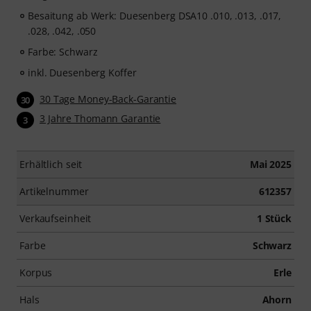
Besaitung ab Werk: Duesenberg DSA10 .010, .013, .017,
.028, .042, .050
Farbe: Schwarz
inkl. Duesenberg Koffer
30 Tage Money-Back-Garantie
30
3 Jahre Thomann Garantie
3
Erhältlich seit
Mai 2025
Artikelnummer
612357
Verkaufseinheit
1 Stück
Farbe
Schwarz
Korpus
Erle
Hals
Ahorn