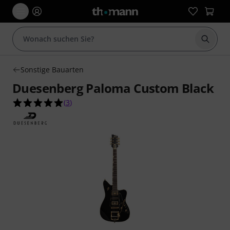
Suche 
Sonstige Bauarten
Duesenberg Paloma Custom Black
5.0 von 5 Sternen aus 3 Kundenbewertungen
(
3
)