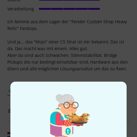
Verarbeitung
Ich komme aus dem Lager der "Fender Custom Shop Heavy
Relic" Fanboys.
Und ja... das "Mojo" einer CS Strat ist mir bekannt. Das ist
da. Das macht was mit einem. Alles gut.
Aber da sind auch Schwächen: Stimmstabilität, Bridge
Pickups die nur bedingt einsetzbar sind, Hardware aus den
60ern und alle möglichen Lösungsansätze um das zu fixen.
Ich
Mehr anzeigen
22
2
BEWERTUNG MELDEN
Original zeigen