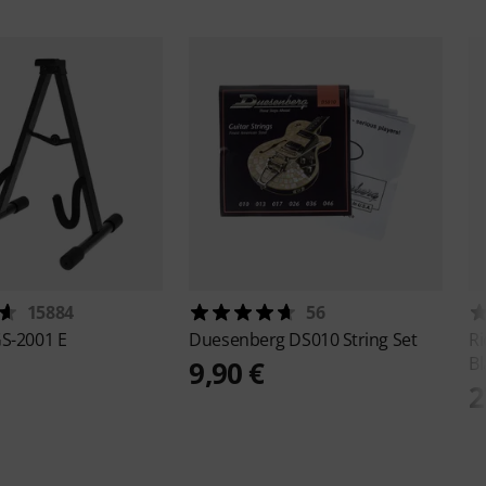
15884
56
S-2001 E
Duesenberg
DS010 String Set
Ri
Bl
9,90 €
2