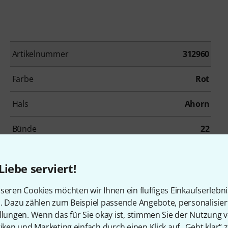
Artikelnummer
312960
Farbe
Rot
Hals
Ahorn
Bünde
22
Tonabnehmerbestückung
HH
Liebe serviert!
Inkl. Koffer
Ja
seren Cookies möchten wir Ihnen ein fluffiges Einkaufserlebn
n. Dazu zählen zum Beispiel passende Angebote, personalisie
llungen. Wenn das für Sie okay ist, stimmen Sie der Nutzung 
tiken und Marketing einfach durch einen Klick auf „Geht klar“ z