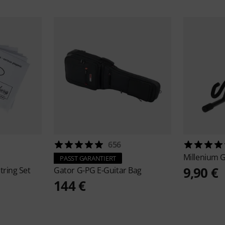
656
Millenium
G
PASST GARANTIERT
9,90 €
tring Set
Gator
G-PG E-Guitar Bag
144 €