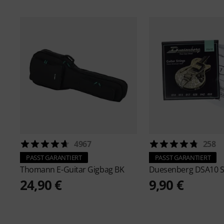
4967
258
PASST GARANTIERT
PASST GARANTIERT
Thomann
E-Guitar Gigbag BK
Duesenberg
DSA10 S
24,90 €
9,90 €