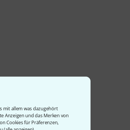
is mit allem was dazugehört
rte Anzeigen und das Merken von
von Cookies für Präferenzen,
u (
alle anzeigen
).