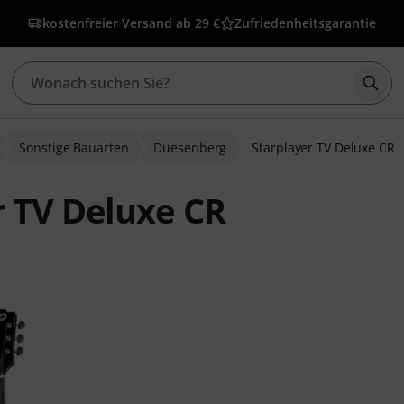
kostenfreier Versand ab 29 €
Zufriedenheitsgarantie
Such
Sonstige Bauarten
Duesenberg
Starplayer TV Deluxe CR
 TV Deluxe CR
wertungen