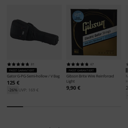
81
67
PASST GARANTIERT
PASST GARANTIERT
Gator
G-PG-Semi-hollow / V Bag
Gibson
Brite Wire Reinforced
M
Light
H
125 €
9,90 €
-26%
UVP: 169 €