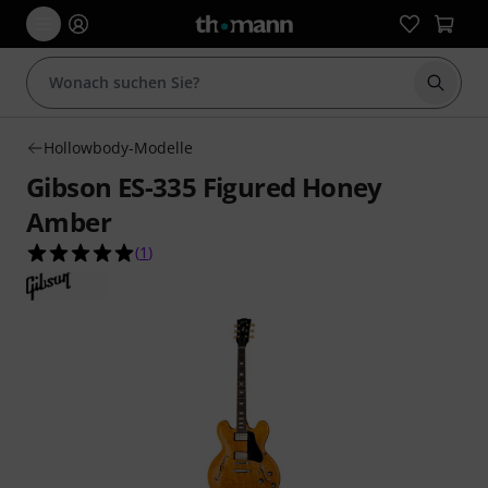
Suche 
Hollowbody-Modelle
Gibson ES-335 Figured Honey
Amber
5.0 von 5 Sternen aus 1 Kundenbewertungen
(
1
)