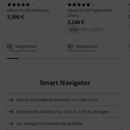
1
5
Gibson
ES-335 50s Ebony
Gibson
ES-335 Figured 60s
G
Cherry
3.390 €
3.240 €
-25%
UVP: 4.299 €
Vergleichen
Vergleichen
Smart Navigator
Gibson Hollowbody-Modelle zur Übersicht
Hollowbody-Modelle für 3250 €–3750 € anzeigen
Zur Kategorie Hollowbody-Modelle