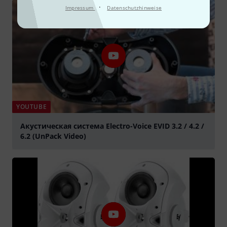
·
Impressum
Datenschutzhinweise
YOUTUBE
Акустическая система Electro-Voice EVID 3.2 / 4.2 /
6.2 (UnPack Video)
abspielen