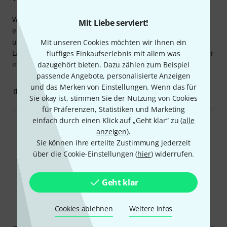
Wir nutzen das Produkt zur Hintergrundbeschallung in
Mit Liebe serviert!
einem überschaubar großen Raum. Die Klangqualität ist,
unter Berücksichtigung des Preises, bemerkenswert. Die
Mit unseren Cookies möchten wir Ihnen ein
Lautsprecher können sich, dank der Größe, gut ins Interieur
fluffiges Einkaufserlebnis mit allem was
integrieren.
dazugehört bieten. Dazu zählen zum Beispiel
passende Angebote, personalisierte Anzeigen
und das Merken von Einstellungen. Wenn das für
0
0
BEWERTUNG MELDEN
Sie okay ist, stimmen Sie der Nutzung von Cookies
für Präferenzen, Statistiken und Marketing
einfach durch einen Klick auf „Geht klar“ zu (
alle
Alle Bewertungen lesen
anzeigen
).
Sie können Ihre erteilte Zustimmung jederzeit
über die Cookie-Einstellungen (
hier
) widerrufen.
Schon gewusst?
Geht klar
Alle
Videos
Ratgeber
Downloads
Cookies ablehnen
Weitere Infos