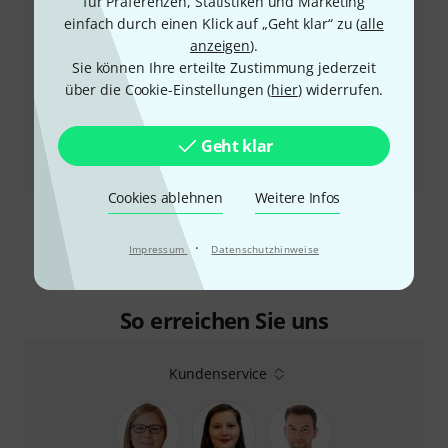
für Präferenzen, Statistiken und Marketing
einfach durch einen Klick auf „Geht klar“ zu (
alle
anzeigen
).
Sie können Ihre erteilte Zustimmung jederzeit
über die Cookie-Einstellungen (
hier
) widerrufen.
Geht klar
Testbericht
Universal Audio Manley VOXBOX
Cookies ablehnen
Weitere Infos
Mehr anzeigen
·
Impressum
Datenschutzhinweise
So erreichen Sie uns
Kundenservice