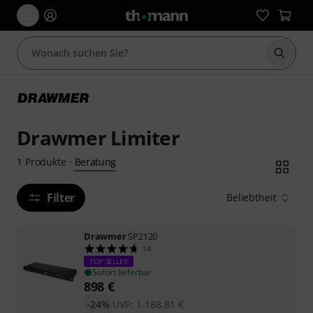
Suche 
Drawmer Limiter
Beratung
1
Produkte
·
Filter
Beliebtheit
Drawmer
SP2120
14
TOP-SELLER
Sofort lieferbar
898
€
-24%
UVP:
1.188,81
€