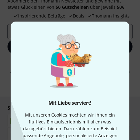
Abonniere den Thomann Newsletter und gewinne mit
etwas Glück einen von
50 Gutscheinen
über jeweils
50€
!
Inspirierende Beiträge
Deals
Thomann Insights
E-Mail-Adresse
*
Jetzt anmelden
Mit Klick auf „Jetzt anmelden“ stimmen Sie dem Erhalt von E-Mail-
Werbung und einer Messung des E-Mail-Nutzungsverhaltens zu. Die
Abmeldung ist jederzeit möglich. Weitere Informationen finden Sie in
unseren
Datenschutzhinweisen
.
* Pflichtfeld
Mit Liebe serviert!
Sicher einkaufen & bezahlen
Mit unseren Cookies möchten wir Ihnen ein
fluffiges Einkaufserlebnis mit allem was
dazugehört bieten. Dazu zählen zum Beispiel
passende Angebote, personalisierte Anzeigen