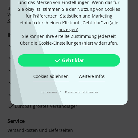
und das Merken von Einstellungen. Wenn das für
Bezahlen Sie vertraulich und sicher per Nachnahme,
Sie okay ist, stimmen Sie der Nutzung von Cookies
Vorkasse, PayPal, Amazon Pay,
Klarna Sofort bezahlen
,
für Präferenzen, Statistiken und Marketing
Klarna Ratenzahlung
oder Kreditkarte.
einfach durch einen Klick auf „Geht klar“ zu (
alle
anzeigen
).
Ihre Vorteile
Sie können Ihre erteilte Zustimmung jederzeit
über die Cookie-Einstellungen (
hier
) widerrufen.
3 Jahre Thomann Garantie
30 Tage Money-Back-Garantie
Geht klar
Reparaturservice
Cookies ablehnen
Weitere Infos
Beratung durch Fachexperten
·
Impressum
Datenschutzhinweise
Zufriedenheitsgarantie
Europas größtes Versandlager
Service
Versandkosten und Lieferzeiten