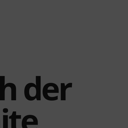
h der
ite