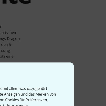
t
haptischen
ings Dragon
r den 5-
chtung
atz eine
 zu
nd
is mit allem was dazugehört
rte Anzeigen und das Merken von
von Cookies für Präferenzen,
u (
alle anzeigen
).