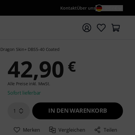
Kontakt
Über uns
DE / €
e mit Suchwort {searchTerm} starten
Dragon Skin+ DBS5-40 Coated
42,90
€
Alle Preise inkl. MwSt.
Sofort lieferbar
IN DEN WARENKORB
1
Merken
Vergleichen
Teilen