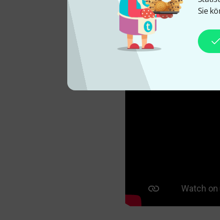
Sie kö