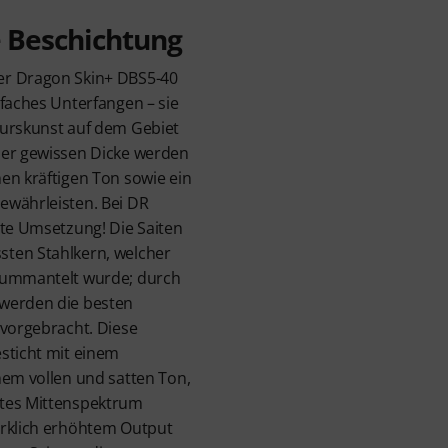
e Beschichtung
er Dragon Skin+ DBS5-40
nfaches Unterfangen – sie
eurskunst auf dem Gebiet
ner gewissen Dicke werden
en kräftigen Ton sowie ein
ewährleisten. Bei DR
nte Umsetzung! Die Saiten
ten Stahlkern, welcher
 ummantelt wurde; durch
werden die besten
rvorgebracht. Diese
sticht mit einem
nem vollen und satten Ton,
gtes Mittenspektrum
erklich erhöhtem Output