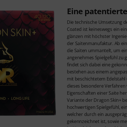
Eine patentiert
Die technische Umsetzung d
Coated ist keineswegs ein ei
glänzen mit höchster Ingeni
der Saitenmanufaktur. Ab ei
die Saiten ummantelt, um ein
angenehmes Spielgefühl zu g
findet sich dabei eine gekon
bestehen aus einem angepass
mit beschichtetem Edelstahl
dieses besondere Verfahren 
Eigenschaften einer Saite he
Variante der Dragon Skin+ be
hochwertigen Spielgefühl, ei
welcher durch ein ausgeprä
gekennzeichnet ist, sowie m