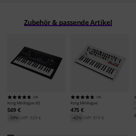
Zubehör & passende Artikel
248
145
Korg
Minilogue XD
Korg
Minilogue
569 €
475 €
-39%
UVP: 929 €
-42%
UVP: 819 €