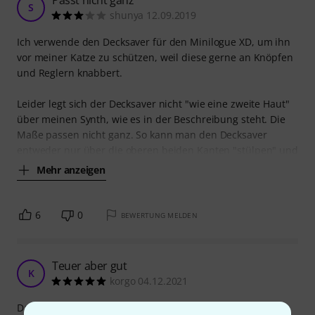
S
shunya 12.09.2019
Ich verwende den Decksaver für den Minilogue XD, um ihn
vor meiner Katze zu schützen, weil diese gerne an Knöpfen
und Reglern knabbert.
Leider legt sich der Decksaver nicht "wie eine zweite Haut"
über meinen Synth, wie es in der Beschreibung steht. Die
Maße passen nicht ganz. So kann man den Decksaver
entweder nur über die oberen beiden Kanten "stülpen" und
Mehr anzeigen
6
0
BEWERTUNG MELDEN
Teuer aber gut
K
korgo 04.12.2021
Das ist schon der dritte Desksaver für mich. Damit kann