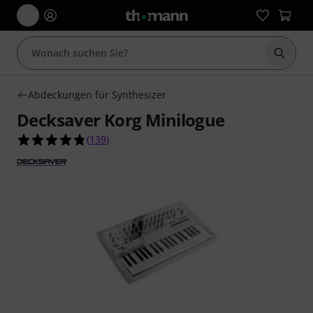
Suche 
Abdeckungen für Synthesizer
Decksaver Korg Minilogue
4.8 von 5 Sternen aus 139 Kundenbewertungen
(
139
)