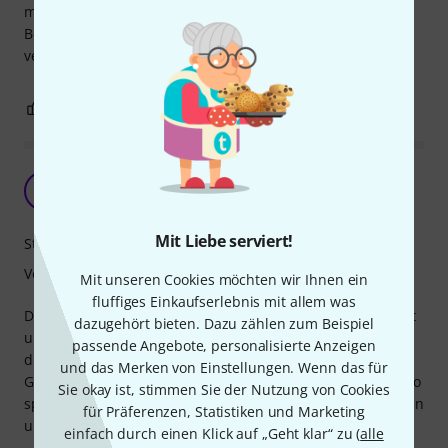
man kleinere keyboards mit Reglern und Potis gut gegen
Beschädigungen in der Softtasche schützen. Zu Hause
verstaubt es weniger.
0
0
BEWERTUNG MELDEN
Perfekt wie immer
PC
Paul Con 04.08.2023
Mit Liebe serviert!
Stabilität
Verarbeitung
Mit unseren Cookies möchten wir Ihnen ein
fluffiges Einkaufserlebnis mit allem was
Der Decksaver kommt in gewohnt ausgezeichneter Qualität
dazugehört bieten. Dazu zählen zum Beispiel
und passt wie eine zweite Haut auf den Synth. Ich benutze
passende Angebote, personalisierte Anzeigen
die Decksaver auf allen meinen Synths etc., da ich auf
und das Merken von Einstellungen. Wenn das für
Grund von Platzproblemen die Katzen nicht aus dem Studio
Sie okay ist, stimmen Sie der Nutzung von Cookies
sperren kann. Alle Geräte sind hierdurch perfekt vor Haaren
für Präferenzen, Statistiken und Marketing
und Staub geschützt.
einfach durch einen Klick auf „Geht klar“ zu (
alle