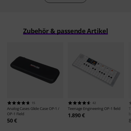
Zubehör & passende Artikel
15
42
Analog Cases
Glide Case OP-1 /
Teenage Engineering
OP-1 field
T
OP-1 Field
b
1.890 €
50 €