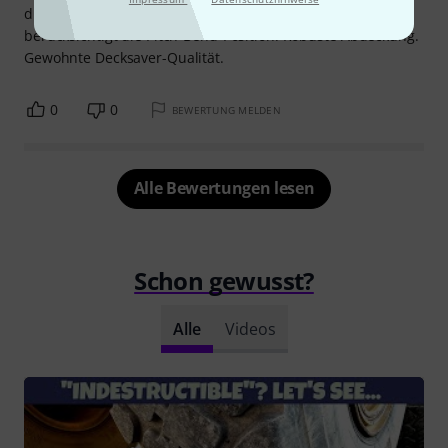
diese Abdeckung speziell für OP-XY entwickelt und
berücksichtigt die Pitch-Bend-Position. Robuste Abdeckung.
Gewohnte Decksaver-Qualität.
0
0
BEWERTUNG MELDEN
Alle Bewertungen lesen
Schon gewusst?
Alle
Videos