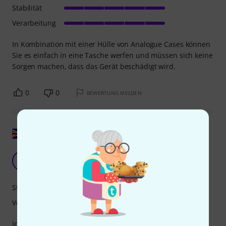
Stabilität
Verarbeitung
In Kombination mit einer Hülle von Analogue Cases können
Sie es einfach in eine Tasche werfen und müssen sich keine
Sorgen machen, dass das Gerät beschädigt wird.
0
0
BEWERTUNG MELDEN
Original zeigen
Einfach perfekt
BT
Bob the piano player 09.01.2026
Stabilität
Verarbeitung
Ich habe es für das OnePlus XY gekauft und bin begeistert.