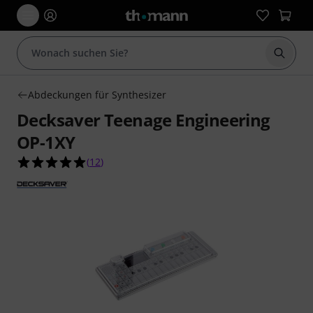
Suche 
Abdeckungen für Synthesizer
Decksaver Teenage Engineering
OP-1XY
5.0 von 5 Sternen aus 12 Kundenbewertungen
(
12
)