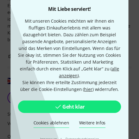
Es ist hochwertig verarbeitet und passt perfekt. Absolut
Mit Liebe serviert!
empfehlenswert! Es passt auch in ein Analog Case, was
ideal ist. Die Ecken können etwas scharfkantig sein, wenn
Mit unseren Cookies möchten wir Ihnen ein
man es mit einem Case verwendet. Daher empfehle ich, die
fluffiges Einkaufserlebnis mit allem was
Kanten etwas abzuschleifen, um das Case nicht zu
dazugehört bieten. Dazu zählen zum Beispiel
beschädigen.
passende Angebote, personalisierte Anzeigen
und das Merken von Einstellungen. Wenn das für
Sie okay ist, stimmen Sie der Nutzung von Cookies
0
0
BEWERTUNG MELDEN
für Präferenzen, Statistiken und Marketing
einfach durch einen Klick auf „Geht klar“ zu (
alle
anzeigen
).
Original zeigen
Sie können Ihre erteilte Zustimmung jederzeit
über die Cookie-Einstellungen (
hier
) widerrufen.
entwickelt für OP-XY
FG
Filip G 17.04.2025
Geht klar
Stabilität
Cookies ablehnen
Weitere Infos
Verarbeitung
Obwohl nicht auf den Produktbildern dargestellt, wurde
·
Impressum
Datenschutzhinweise