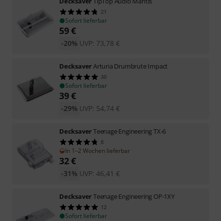
Decksaver
TipTop Audio Mantis
21
Sofort lieferbar
59
€
-20%
UVP:
73,78
€
Decksaver
Arturia Drumbrute Impact
30
Sofort lieferbar
39
€
-29%
UVP:
54,74
€
Decksaver
Teenage Engineering TX-6
8
In 1–2 Wochen lieferbar
32
€
-31%
UVP:
46,41
€
Decksaver
Teenage Engineering OP-1XY
12
Sofort lieferbar