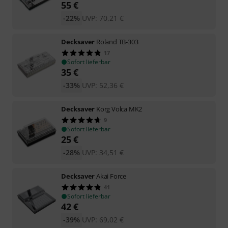
55
€
-22%
UVP:
70,21
€
Decksaver
Roland TB-303
17
Sofort lieferbar
35
€
-33%
UVP:
52,36
€
Decksaver
Korg Volca MK2
9
Sofort lieferbar
25
€
-28%
UVP:
34,51
€
Decksaver
Akai Force
41
Sofort lieferbar
42
€
-39%
UVP:
69,02
€