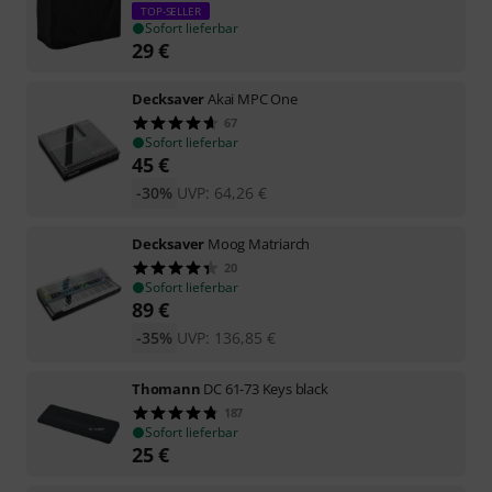
TOP-SELLER
Sofort lieferbar
29
€
Decksaver
Akai MPC One
67
Sofort lieferbar
45
€
-30%
UVP:
64,26
€
Decksaver
Moog Matriarch
20
Sofort lieferbar
89
€
-35%
UVP:
136,85
€
Thomann
DC 61-73 Keys black
187
Sofort lieferbar
25
€