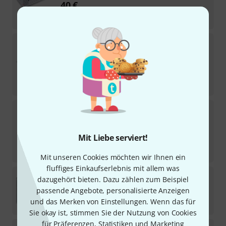
40
€
-27%
UVP:
54,74
€
Decksaver
Korg Minilogue
139
Sofort lieferbar
45
€
-30%
UVP:
64,26
€
Decksaver
Moog Subsequent 37
41
Sofort lieferbar
62
€
Mit Liebe serviert!
-28%
UVP:
85,68
€
Mit unseren Cookies möchten wir Ihnen ein
fluffiges Einkaufserlebnis mit allem was
Torso Electronics
S4 Cover
dazugehört bieten. Dazu zählen zum Beispiel
5
passende Angebote, personalisierte Anzeigen
Sofort lieferbar
und das Merken von Einstellungen. Wenn das für
49
€
Sie okay ist, stimmen Sie der Nutzung von Cookies
für Präferenzen, Statistiken und Marketing