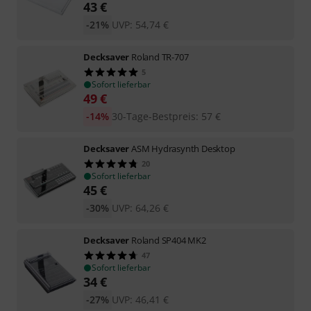
43
€
-21%
UVP:
54,74
€
Decksaver
Roland TR-707
5
Sofort lieferbar
49
€
-14%
30-Tage-Bestpreis
:
57
€
Decksaver
ASM Hydrasynth Desktop
20
Sofort lieferbar
45
€
-30%
UVP:
64,26
€
Decksaver
Roland SP404 MK2
47
Sofort lieferbar
34
€
-27%
UVP:
46,41
€