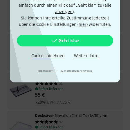
Decksaver
Behringer RD-9
einfach durch einen Klick auf „Geht klar“ zu (
alle
18
anzeigen
).
Sofort lieferbar
52
€
Sie können Ihre erteilte Zustimmung jederzeit
über die Cookie-Einstellungen (
hier
) widerrufen.
-26%
UVP:
70,21
€
Decksaver
Korg Electribe 2
Geht klar
78
Sofort lieferbar
Cookies ablehnen
32
€
Weitere Infos
-29%
UVP:
45,22
€
·
Impressum
Datenschutzhinweise
Decksaver
Korg Wavestate/Opsix/Modwave
33
Sofort lieferbar
55
€
-29%
UVP:
77,35
€
Decksaver
Novation Circuit Tracks/Rhythm
17
Sofort lieferbar