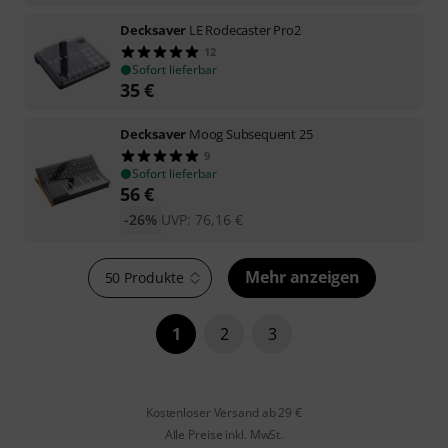
Decksaver
LE Rodecaster Pro2
12
Sofort lieferbar
35
€
Decksaver
Moog Subsequent 25
9
Sofort lieferbar
56
€
-26%
UVP:
76,16
€
Mehr anzeigen
50 Produkte
1
2
3
Kostenloser Versand ab 29 €
Alle Preise inkl. MwSt.