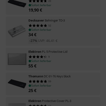
23
Sofort lieferbar
19,90
€
Decksaver
Behringer TD-3
52
Sofort lieferbar
34
€
-27%
UVP:
46,41
€
Elektron
PL-5 Protective Lid
9
Sofort lieferbar
55
€
Thomann
DC 61-76 Keys black
59
Sofort lieferbar
25
€
Elektron
Protective Cover PL-3
63