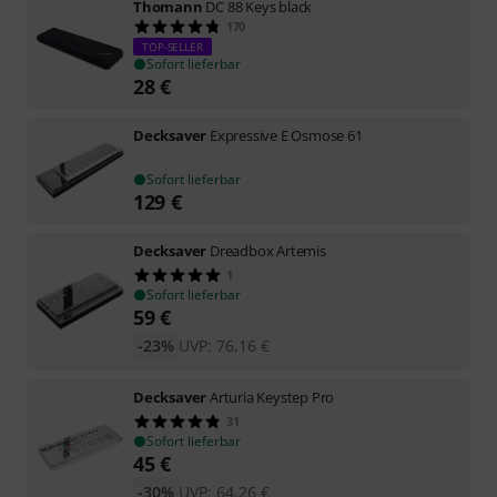
Thomann
DC 88 Keys black
170
TOP-SELLER
Sofort lieferbar
28
€
Decksaver
Expressive E Osmose 61
Sofort lieferbar
129
€
Decksaver
Dreadbox Artemis
1
Sofort lieferbar
59
€
-23%
UVP:
76,16
€
Decksaver
Arturia Keystep Pro
31
Sofort lieferbar
45
€
-30%
UVP:
64,26
€