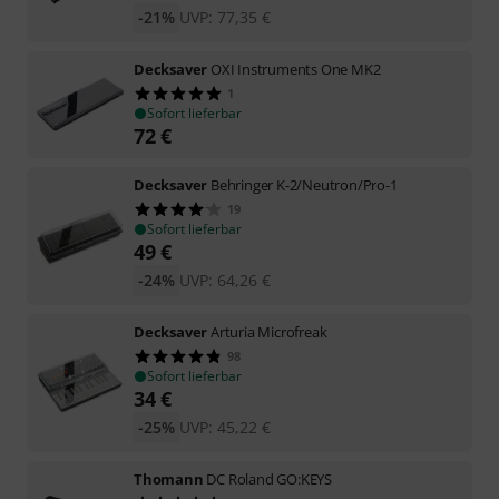
-21%
UVP:
77,35
€
Decksaver
OXI Instruments One MK2
1
Sofort lieferbar
72
€
Decksaver
Behringer K-2/Neutron/Pro-1
19
Sofort lieferbar
49
€
-24%
UVP:
64,26
€
Decksaver
Arturia Microfreak
98
Sofort lieferbar
34
€
-25%
UVP:
45,22
€
Thomann
DC Roland GO:KEYS