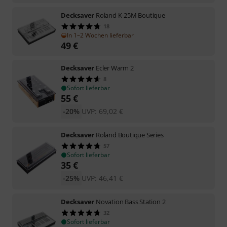
Decksaver
Roland K-25M Boutique
18
In 1–2 Wochen lieferbar
49
€
Decksaver
Ecler Warm 2
8
Sofort lieferbar
55
€
-20%
UVP:
69,02
€
Decksaver
Roland Boutique Series
57
Sofort lieferbar
35
€
-25%
UVP:
46,41
€
Decksaver
Novation Bass Station 2
32
Sofort lieferbar