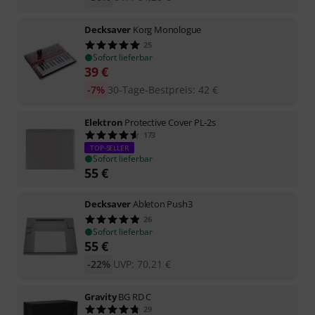
Decksaver
Korg Monologue
25
Sofort lieferbar
39
€
-7%
30-Tage-Bestpreis
:
42
€
Elektron
Protective Cover PL-2s
173
TOP-SELLER
Sofort lieferbar
55
€
Decksaver
Ableton Push3
26
Sofort lieferbar
55
€
-22%
UVP:
70,21
€
Gravity
BG RD C
29