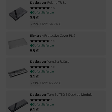
Decksaver
Roland TR-8s
122
Sofort lieferbar
39
€
-29%
UVP:
54,74
€
Elektron
Protective Cover PL-2
129
Sofort lieferbar
55
€
Decksaver
Yamaha Reface
135
Sofort lieferbar
31
€
-31%
UVP:
45,22
€
Decksaver
Take 5 / TEO-5 Desktop Module
1
Sofort lieferbar
61
€