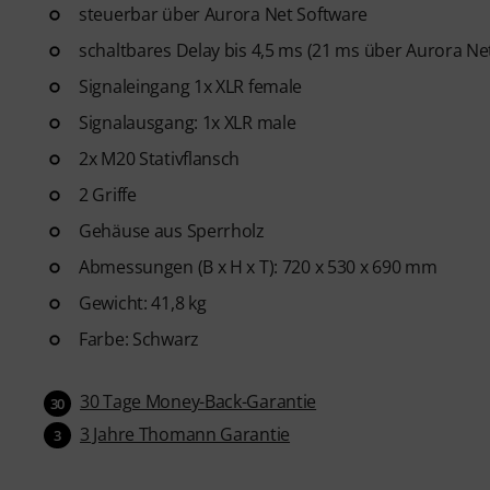
steuerbar über Aurora Net Software
schaltbares Delay bis 4,5 ms (21 ms über Aurora Ne
Signaleingang 1x XLR female
Signalausgang: 1x XLR male
2x M20 Stativflansch
2 Griffe
Gehäuse aus Sperrholz
Abmessungen (B x H x T): 720 x 530 x 690 mm
Gewicht: 41,8 kg
Farbe: Schwarz
30 Tage Money-Back-Garantie
30
3 Jahre Thomann Garantie
3