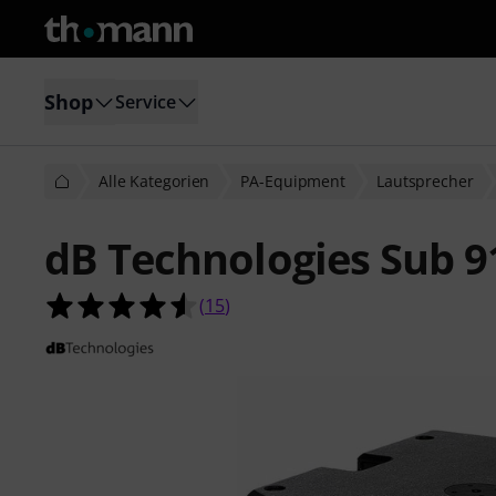
Shop
Service
Alle Kategorien
PA-Equipment
Lautsprecher
dB Technologies Sub 9
4.5 von 5 Sternen aus 15 Kundenb
(
15
)