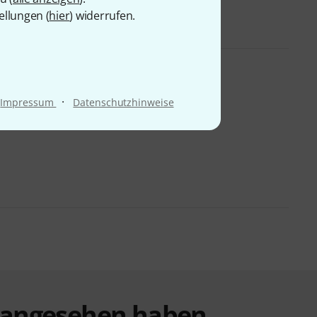
ellungen (
hier
) widerrufen.
·
Impressum
Datenschutzhinweise
t angesehen haben