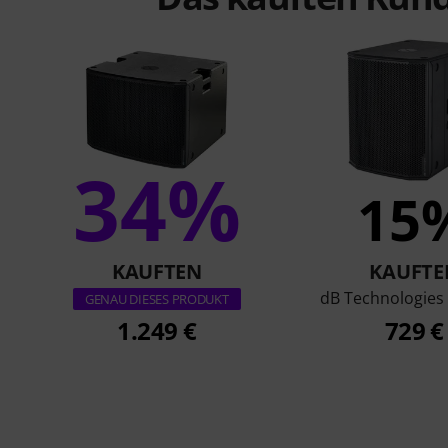
34%
15
KAUFTEN
KAUFTE
dB Technologies
GENAU DIESES PRODUKT
1.249 €
729 €