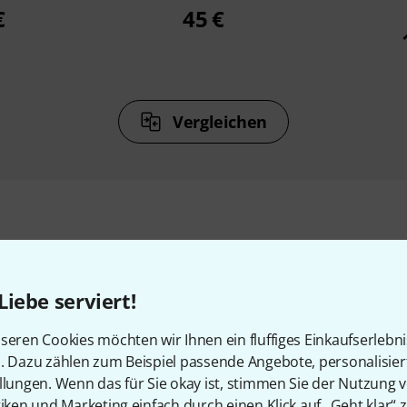
€
45 €
Vergleichen
Zubehör & passende Artike
Liebe serviert!
seren Cookies möchten wir Ihnen ein fluffiges Einkaufserlebn
n. Dazu zählen zum Beispiel passende Angebote, personalisie
llungen. Wenn das für Sie okay ist, stimmen Sie der Nutzung 
tiken und Marketing einfach durch einen Klick auf „Geht klar“ z