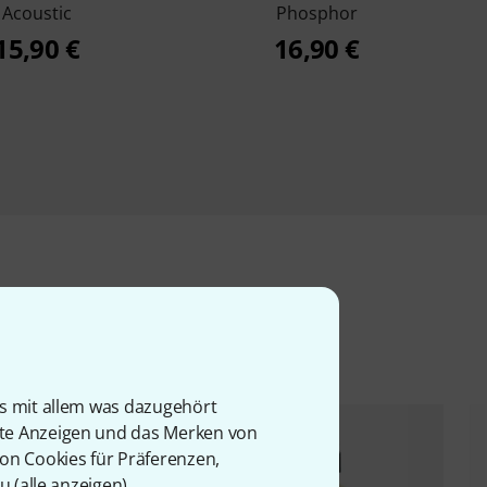
Acoustic
Phosphor
15,90 €
16,90 €
l
is mit allem was dazugehört
rte Anzeigen und das Merken von
von Cookies für Präferenzen,
u (
alle anzeigen
).