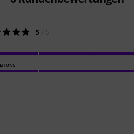
5
/ 5
EITUNG