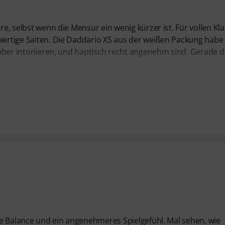
rre, selbst wenn die Mensur ein wenig kürzer ist. Für vollen Kl
hwertige Saiten. Die Daddario XS aus der weißen Packung habe 
 sauber intonieren, und haptisch recht angenehm sind. Gerade d
sere Balance und ein angenehmeres Spielgefühl. Mal sehen, wie