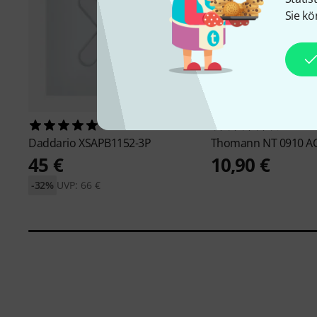
Sie kö
10
5293
Daddario
XSAPB1152-3P
Thomann
NT 0910 A
45 €
10,90 €
-32%
UVP: 66 €