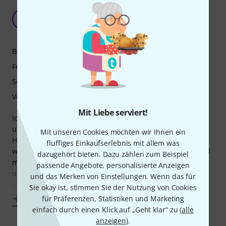
Sehr guter Drone-Synth für unheimliche
Klangteppiche.
H
Herr_Flow 28.10.2025
Bedienung
Features
Sound
Verarbeitung
Mit Liebe serviert!
Ich habe mir den Oneiroi Pod besorgt, um damit
unheimliche Klangteppiche im Stile von Horrorfilm-
Mit unseren Cookies möchten wir Ihnen ein
Hintergrundmusik zu erzeugen, und dafür ist das Gerät
fluffiges Einkaufserlebnis mit allem was
wunderbar geeignet. Der Sound ist 1A. Die Funktionen sind
dazugehört bieten. Dazu zählen zum Beispiel
mannigfaltig, einfach damit rumzuspielen mach
passende Angebote, personalisierte Anzeigen
unglaublichen Spaß, und die Hälfte der Funktionen habe
und das Merken von Einstellungen. Wenn das für
ich noch gar nicht ausgetestet. Das Handbuch ist da sehr
Sie okay ist, stimmen Sie der Nutzung von Cookies
für Präferenzen, Statistiken und Marketing
Mehr anzeigen
einfach durch einen Klick auf „Geht klar“ zu (
alle
anzeigen
).