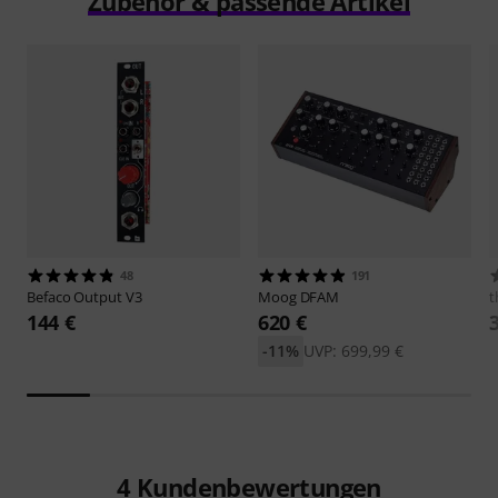
Zubehör & passende Artikel
48
191
Befaco
Output V3
Moog
DFAM
t
144 €
620 €
-11%
UVP: 699,99 €
4
Kundenbewertungen