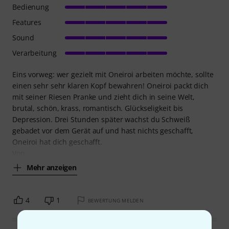
Bedienung
Features
Sound
Verarbeitung
Eins vorweg: wer gezielt mit Oneiroi arbeiten möchte, sollte
einen sehr sehr klaren Kopf bewahren! Oneiroi packt dich
mit seiner Riesen Pranke und zieht dich in seine Welt,
brutal, schön, krass, romantisch. Glückseligkeit bis
Depression. Drei Stunden später wachst du Schweiß
gebadet vor dem Gerät auf und hast nichts geschafft,
Oneiroi hat dich geschafft.
Von
Mehr anzeigen
4
1
BEWERTUNG MELDEN