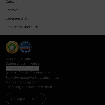
Gutscheine
Kontakt
Ladengeschäft
Service im Überblick
AGB
/
Impressum
Datenschutzhinweise
Cookie-Einstellungen
Widerrufsrecht für Verbraucher
Bestellvorgang/Vertragsabschluss
Mängelhaftungsrecht
Erklärung zur Barrierefreiheit
Vertrag widerrufen