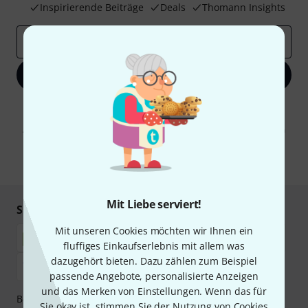
Inspirierende Beiträge
Deals
Thomann Insights
E-Mail-Adresse
*
Jetzt anmelden
Mit Klick auf „Jetzt anmelden“ stimmen Sie dem Erhalt von E-Mail-
Werbung und einer Messung des E-Mail-Nutzungsverhaltens zu. Die
Abmeldung ist jederzeit möglich. Weitere Informationen finden Sie in
unseren
Datenschutzhinweisen
.
* Pflichtfeld
Mit Liebe serviert!
Sicher einkaufen & bezahlen
Mit unseren Cookies möchten wir Ihnen ein
fluffiges Einkaufserlebnis mit allem was
dazugehört bieten. Dazu zählen zum Beispiel
passende Angebote, personalisierte Anzeigen
und das Merken von Einstellungen. Wenn das für
Bezahlen Sie vertraulich und sicher per Nachnahme,
Sie okay ist, stimmen Sie der Nutzung von Cookies