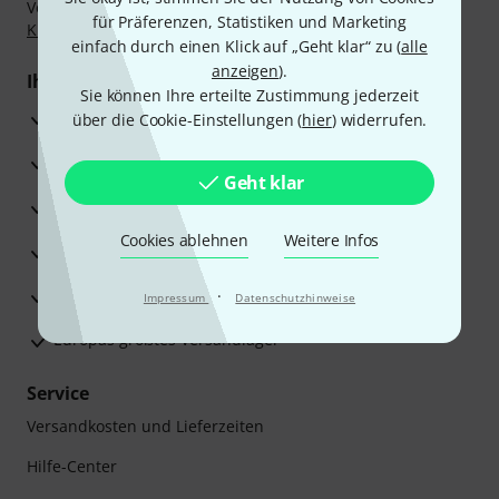
Vorkasse, PayPal, Amazon Pay,
Klarna Sofort bezahlen
,
für Präferenzen, Statistiken und Marketing
Klarna Ratenzahlung
oder Kreditkarte.
einfach durch einen Klick auf „Geht klar“ zu (
alle
anzeigen
).
Ihre Vorteile
Sie können Ihre erteilte Zustimmung jederzeit
3 Jahre Thomann Garantie
über die Cookie-Einstellungen (
hier
) widerrufen.
30 Tage Money-Back-Garantie
Geht klar
Reparaturservice
Cookies ablehnen
Weitere Infos
Beratung durch Fachexperten
Zufriedenheitsgarantie
·
Impressum
Datenschutzhinweise
Europas größtes Versandlager
Service
Versandkosten und Lieferzeiten
Hilfe-Center