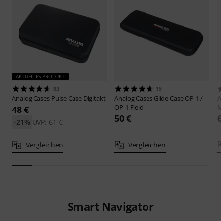
AKTUELLES PRODUKT
83
15
Analog Cases
Pulse Case Digitakt
Analog Cases
Glide Case OP-1 /
A
OP-1 Field
M
48 €
50 €
-21%
UVP: 61 €
Vergleichen
Vergleichen
Smart Navigator