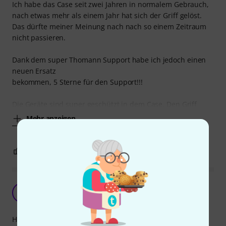
Ich habe das Case seit zwei Jahren in normalem Gebrauch,
nach etwas mehr als einem Jahr hat sich der Griff gelöst.
Das dürfte meiner Meinung nach nach so einem Zeitraum
nicht passieren.
Dank dem super Thomann Support habe ich jedoch einen
neuen Ersatz
bekommen, 5 Sterne für den Support!!!
Die Geräte sind super geschützt in dem Case. Den Griff
Mehr anzeigen
5
0
BEWERTUNG MELDEN
Stabil und leicht
N
nickthegreek 31.07.2021
Handling