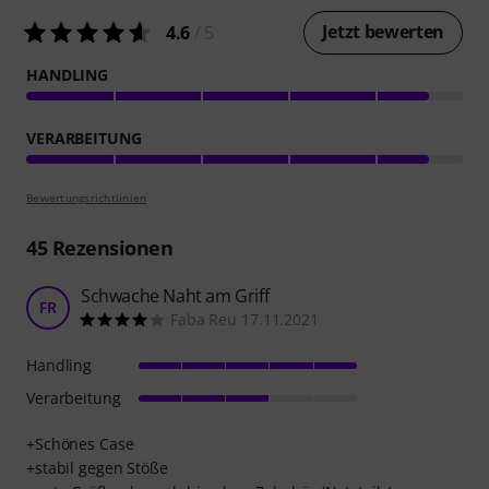
Jetzt bewerten
4.6
/ 5
HANDLING
VERARBEITUNG
Bewertungsrichtlinien
45
Rezensionen
Schwache Naht am Griff
FR
Faba Reu 17.11.2021
Handling
Verarbeitung
+Schönes Case
+stabil gegen Stöße