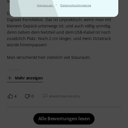
Verarbeitung
·
Impressum
Datenschutzhinweise
Die Tasche ist in alle Richtungen größer als ein Gerät im
Digitakt-Formfaktor. Das ist unpraktisch, wenn man mit
kleinem Gepäck unterwegs ist, und auch völlig unnötig,
denn neben dem Netzteil und dem USB-Kabel ist noch
zusätzlich Platz. Noch 2 cm länger, und mein Octatrack
würde hineinpassen!
Man verschenkt hier ziemlich viel Stauraum.
Auf der
Mehr anzeigen
4
0
BEWERTUNG MELDEN
Alle Bewertungen lesen