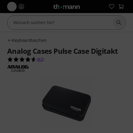
Suche 
Keyboardtaschen
Analog Cases Pulse Case Digitakt
4.6 von 5 Sternen aus 83 Kundenbewertungen
(
83
)