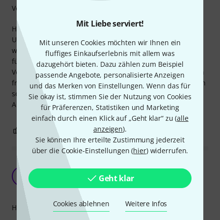
Verarbeitung
Mit Liebe serviert!
Hi, hab mir das Analog-Case als Transport- und
Umhängebox zugelegt, um empfindliche Gegenstände
Mit unseren Cookies möchten wir Ihnen ein
witterungsgeschützt zu transportieren. Ich finde den Preis
fluffiges Einkaufserlebnis mit allem was
für ein einfaches Zipp-Case nicht niedrig aber die
dazugehört bieten. Dazu zählen zum Beispiel
Verarbeitung ist sehr gut. Meine Empfehlung hat es, da ich
passende Angebote, personalisierte Anzeigen
froh bin, in dieser Größe und Gewichtsklasse (es ist wirklich
und das Merken von Einstellungen. Wenn das für
sehr leicht) überhaupt ein Hardcase gefunden zu haben.
Sie okay ist, stimmen Sie der Nutzung von Cookies
Alles gute!
für Präferenzen, Statistiken und Marketing
einfach durch einen Klick auf „Geht klar“ zu (
alle
anzeigen
).
1
0
BEWERTUNG MELDEN
Sie können Ihre erteilte Zustimmung jederzeit
über die Cookie-Einstellungen (
hier
) widerrufen.
Passgenauigkeit und Schutzwirkung
enttäuschen
N
Geht klar
nBot 21.05.2023
Cookies ablehnen
Weitere Infos
Handling