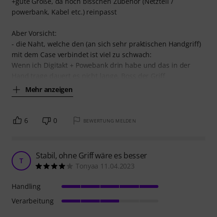
+gute Größe, da noch bisschen Zubehör (Netzteil /
powerbank, Kabel etc.) reinpasst
Aber Vorsicht:
- die Naht, welche den (an sich sehr praktischen Handgriff)
mit dem Case verbindet ist viel zu schwach:
Wenn ich Digitakt + Powebank drin habe und das in der
Hand trage dauert es nicht lange, Boss der Griff
Mehr anzeigen
6
0
BEWERTUNG MELDEN
Stabil, ohne Griff wäre es besser
T
Tonyaa 11.04.2023
Handling
Verarbeitung