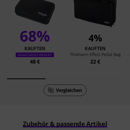
68%
4%
KAUFTEN
KAUFTEN
Thomann Effect Pedal Bag
A
GENAU DIESES PRODUKT
48 €
22 €
Vergleichen
Zubehör & passende Artikel